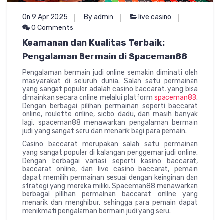
On 9 Apr 2025
By admin
live casino
0 Comments
Keamanan dan Kualitas Terbaik:
Pengalaman Bermain di Spaceman88
Pengalaman bermain judi online semakin diminati oleh
masyarakat di seluruh dunia. Salah satu permainan
yang sangat populer adalah casino baccarat, yang bisa
dimainkan secara online melalui platform
spaceman88
.
Dengan berbagai pilihan permainan seperti baccarat
online, roulette online, sicbo dadu, dan masih banyak
lagi, spaceman88 menawarkan pengalaman bermain
judi yang sangat seru dan menarik bagi para pemain.
Casino baccarat merupakan salah satu permainan
yang sangat populer di kalangan penggemar judi online.
Dengan berbagai variasi seperti kasino baccarat,
baccarat online, dan live casino baccarat, pemain
dapat memilih permainan sesuai dengan keinginan dan
strategi yang mereka miliki. Spaceman88 menawarkan
berbagai pilihan permainan baccarat online yang
menarik dan menghibur, sehingga para pemain dapat
menikmati pengalaman bermain judi yang seru.