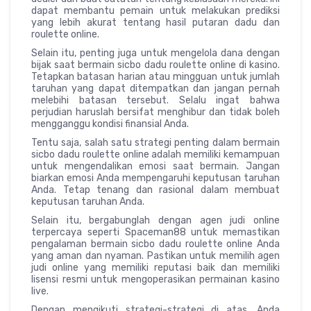
dapat membantu pemain untuk melakukan prediksi
yang lebih akurat tentang hasil putaran dadu dan
roulette online.
Selain itu, penting juga untuk mengelola dana dengan
bijak saat bermain sicbo dadu roulette online di kasino.
Tetapkan batasan harian atau mingguan untuk jumlah
taruhan yang dapat ditempatkan dan jangan pernah
melebihi batasan tersebut. Selalu ingat bahwa
perjudian haruslah bersifat menghibur dan tidak boleh
mengganggu kondisi finansial Anda.
Tentu saja, salah satu strategi penting dalam bermain
sicbo dadu roulette online adalah memiliki kemampuan
untuk mengendalikan emosi saat bermain. Jangan
biarkan emosi Anda mempengaruhi keputusan taruhan
Anda. Tetap tenang dan rasional dalam membuat
keputusan taruhan Anda.
Selain itu, bergabunglah dengan agen judi online
terpercaya seperti Spaceman88 untuk memastikan
pengalaman bermain sicbo dadu roulette online Anda
yang aman dan nyaman. Pastikan untuk memilih agen
judi online yang memiliki reputasi baik dan memiliki
lisensi resmi untuk mengoperasikan permainan kasino
live.
Dengan mengikuti strategi-strategi di atas, Anda