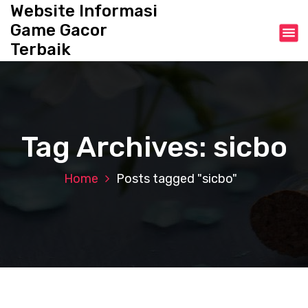
S
Website Informasi
k
Game Gacor
i
Terbaik
p
t
o
c
o
n
Tag Archives: sicbo
t
e
n
Home
Posts tagged "sicbo"
t