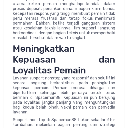
utama ketika pemain menghadapi kendala dalam
proses deposit, penarikan dana, maupun klaim bonus.
Kecepatan respons yang tinggi membuat pemain tidak
perlu merasa frustrasi dan tetap fokus menikmati
permainan. Bahkan, ketika terjadi gangguan sistem
atau kesalahan teknis lainnya, tim support langsung
berkoordinasi dengan bagian teknis untuk memperbaiki
masalah tersebut dalam waktu singkat.
Meningkatkan
Kepuasan dan
Loyalitas Pemain
Layanan support nonstop yang responsif dan solutif ini
secara langsung berkontribusi pada peningkatan
kepuasan pemain. Pemain merasa dihargai dan
diperhatikan sehingga lebih percaya untuk terus
bermain di Spaceman88. Kepuasan ini pun berujung
pada loyalitas jangka panjang yang menguntungkan
bagi kedua belah pihak, yakni pemain dan penyedia
layanan.
Support nonstop di Spaceman88 bukan sekadar fitur
tambahan, melainkan bagian penting dari strategi