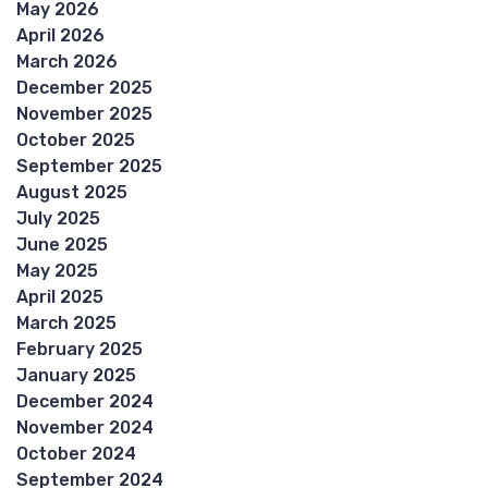
May 2026
April 2026
March 2026
December 2025
November 2025
October 2025
September 2025
August 2025
July 2025
June 2025
May 2025
April 2025
March 2025
February 2025
January 2025
December 2024
November 2024
October 2024
September 2024