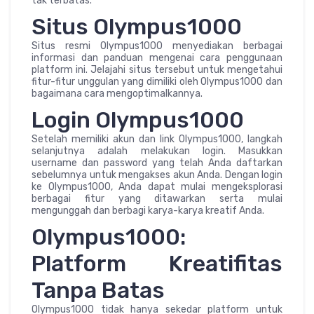
tak terbatas.
Situs Olympus1000
Situs resmi Olympus1000 menyediakan berbagai
informasi dan panduan mengenai cara penggunaan
platform ini. Jelajahi situs tersebut untuk mengetahui
fitur-fitur unggulan yang dimiliki oleh Olympus1000 dan
bagaimana cara mengoptimalkannya.
Login Olympus1000
Setelah memiliki akun dan link Olympus1000, langkah
selanjutnya adalah melakukan login. Masukkan
username dan password yang telah Anda daftarkan
sebelumnya untuk mengakses akun Anda. Dengan login
ke Olympus1000, Anda dapat mulai mengeksplorasi
berbagai fitur yang ditawarkan serta mulai
mengunggah dan berbagi karya-karya kreatif Anda.
Olympus1000:
Platform Kreatifitas
Tanpa Batas
Olympus1000 tidak hanya sekedar platform untuk