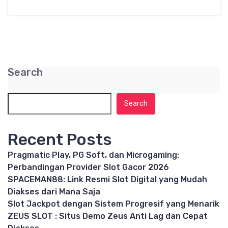
Search
Search
Recent Posts
Pragmatic Play, PG Soft, dan Microgaming:
Perbandingan Provider Slot Gacor 2026
SPACEMAN88: Link Resmi Slot Digital yang Mudah
Diakses dari Mana Saja
Slot Jackpot dengan Sistem Progresif yang Menarik
ZEUS SLOT : Situs Demo Zeus Anti Lag dan Cepat