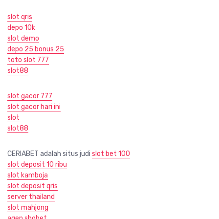
slot qris
depo 10k
slot demo
depo 25 bonus 25
toto slot 777
slot88
slot gacor 777
slot gacor hari ini
slot
slot88
CERIABET adalah situs judi
slot bet 100
slot deposit 10 ribu
slot kamboja
slot deposit qris
server thailand
slot mahjong
agen sbobet