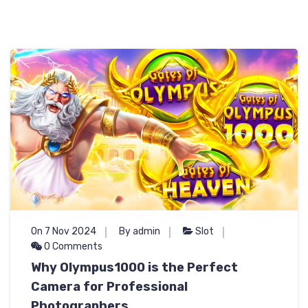
On 7 Nov 2024
By admin
Slot
0 Comments
Why Olympus1000 is the Perfect
Camera for Professional
Photographers