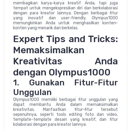
membagikan karya-karya kreatif Anda, tapi juga
tempat untuk mengekspresikan diri dan berkolaborasi
dengan para kreator lainnya. Dengan berbagai fitur
yang inovatif dan user-friendly, Olympus1000
memungkinkan Anda untuk menghasilkan konten-
konten yang menarik dan berkelas.
Expert Tips and Tricks:
Memaksimalkan
Kreativitas Anda
dengan Olympus1000
1. Gunakan Fitur-Fitur
Unggulan
Olympus1000 memiliki berbagai fitur unggulan yang
dapat membantu Anda dalam memaksimalkan
kreativitas. Manfaatkan fitur-fitur tersebut
sepenuhnya, seperti tools editing foto dan video,
template-template desain yang kreatif, dan fitur
kolaborasi dengan para kreator lainnya.