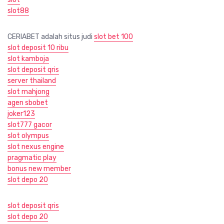
slot88
CERIABET adalah situs judi
slot bet 100
slot deposit 10 ribu
slot kamboja
slot deposit qris
server thailand
slot mahjong
agen sbobet
joker123
slot777 gacor
slot olympus
slot nexus engine
pragmatic play
bonus new member
slot depo 20
slot deposit qris
slot depo 20