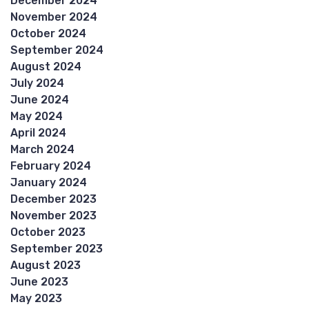
December 2024
November 2024
October 2024
September 2024
August 2024
July 2024
June 2024
May 2024
April 2024
March 2024
February 2024
January 2024
December 2023
November 2023
October 2023
September 2023
August 2023
June 2023
May 2023