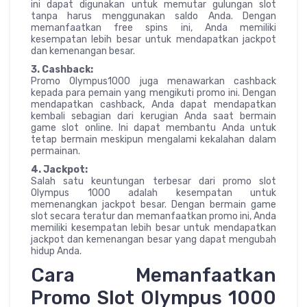
ini dapat digunakan untuk memutar gulungan slot
tanpa harus menggunakan saldo Anda. Dengan
memanfaatkan free spins ini, Anda memiliki
kesempatan lebih besar untuk mendapatkan jackpot
dan kemenangan besar.
3. Cashback:
Promo Olympus1000 juga menawarkan cashback
kepada para pemain yang mengikuti promo ini. Dengan
mendapatkan cashback, Anda dapat mendapatkan
kembali sebagian dari kerugian Anda saat bermain
game slot online. Ini dapat membantu Anda untuk
tetap bermain meskipun mengalami kekalahan dalam
permainan.
4. Jackpot:
Salah satu keuntungan terbesar dari promo slot
Olympus 1000 adalah kesempatan untuk
memenangkan jackpot besar. Dengan bermain game
slot secara teratur dan memanfaatkan promo ini, Anda
memiliki kesempatan lebih besar untuk mendapatkan
jackpot dan kemenangan besar yang dapat mengubah
hidup Anda.
Cara Memanfaatkan
Promo Slot Olympus 1000