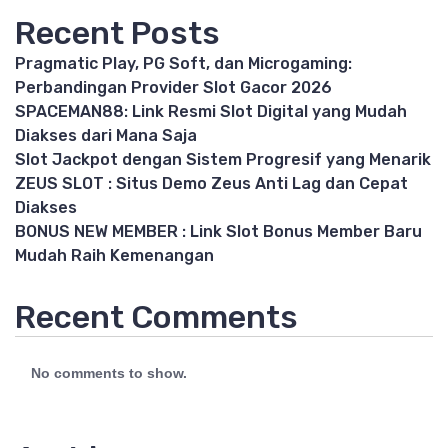
Recent Posts
Pragmatic Play, PG Soft, dan Microgaming:
Perbandingan Provider Slot Gacor 2026
SPACEMAN88: Link Resmi Slot Digital yang Mudah
Diakses dari Mana Saja
Slot Jackpot dengan Sistem Progresif yang Menarik
ZEUS SLOT : Situs Demo Zeus Anti Lag dan Cepat
Diakses
BONUS NEW MEMBER : Link Slot Bonus Member Baru
Mudah Raih Kemenangan
Recent Comments
No comments to show.