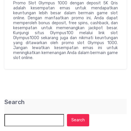
Promo Slot Olympus 1000 dengan deposit 5K Qris
adalah kesempatan emas untuk mendapatkan
keuntungan lebih besar dalam bermain game slot
online. Dengan manfaatkan promo ini, Anda dapat
memperoleh bonus deposit, free spins, cashback, dan
kesempatan untuk memenangkan jackpot besar.
Kunjungi situs Olympus100 melalui link slot
Olympus1000 sekarang juga dan nikmati keuntungan
yang ditawarkan oleh promo slot Olympus 1000.
Jangan lewatkan kesempatan emas ini untuk
meningkatkan kemenangan Anda dalam bermain game
slot online.
Search
Search