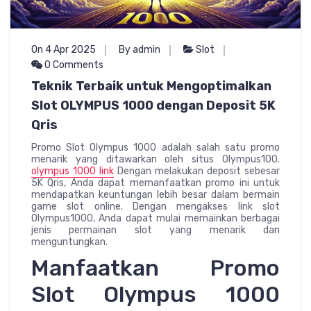
On 4 Apr 2025
By admin
Slot
0 Comments
Teknik Terbaik untuk Mengoptimalkan
Slot OLYMPUS 1000 dengan Deposit 5K
Qris
Promo Slot Olympus 1000 adalah salah satu promo
menarik yang ditawarkan oleh situs Olympus100.
olympus 1000 link
Dengan melakukan deposit sebesar
5K Qris, Anda dapat memanfaatkan promo ini untuk
mendapatkan keuntungan lebih besar dalam bermain
game slot online. Dengan mengakses link slot
Olympus1000, Anda dapat mulai memainkan berbagai
jenis permainan slot yang menarik dan
menguntungkan.
Manfaatkan Promo
Slot Olympus 1000