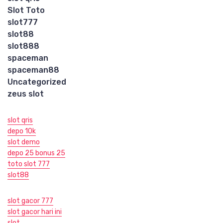
Slot Toto
slot777
slot88
slot888
spaceman
spaceman88
Uncategorized
zeus slot
slot qris
depo 10k
slot demo
depo 25 bonus 25
toto slot 777
slot88
slot gacor 777
slot gacor hari ini
slot