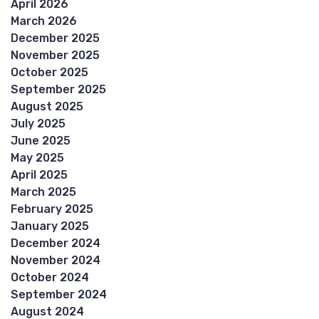
April 2026
March 2026
December 2025
November 2025
October 2025
September 2025
August 2025
July 2025
June 2025
May 2025
April 2025
March 2025
February 2025
January 2025
December 2024
November 2024
October 2024
September 2024
August 2024