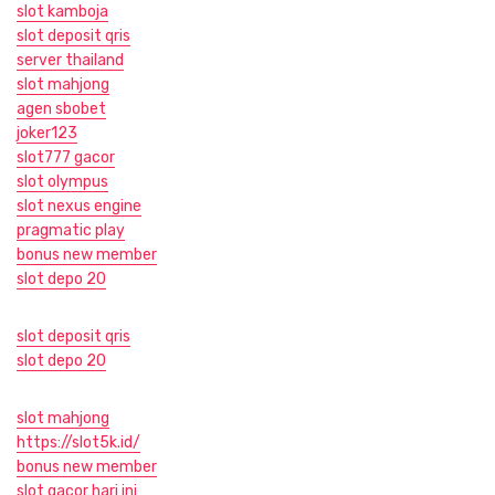
slot kamboja
slot deposit qris
server thailand
slot mahjong
agen sbobet
joker123
slot777 gacor
slot olympus
slot nexus engine
pragmatic play
bonus new member
slot depo 20
slot deposit qris
slot depo 20
slot mahjong
https://slot5k.id/
bonus new member
slot gacor hari ini