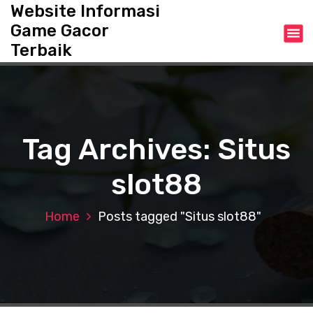
S
Website Informasi
k
Game Gacor
i
Terbaik
p
t
o
c
o
n
Tag Archives: Situs
t
e
slot88
n
t
Home
Posts tagged "Situs slot88"