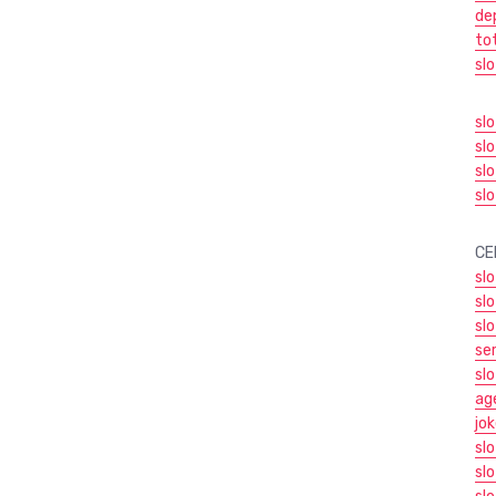
de
to
sl
sl
slo
slo
sl
CE
slo
sl
slo
se
sl
ag
jo
sl
sl