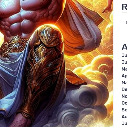
R
A
Ju
Ju
Ma
Ap
Ma
D
N
Oc
S
Au
Ju