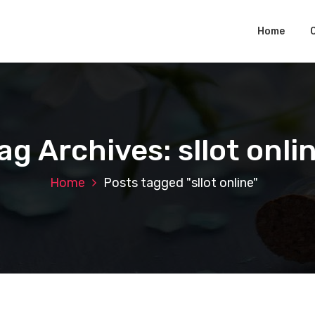
Home
ag Archives: sllot onli
Home
Posts tagged "sllot online"