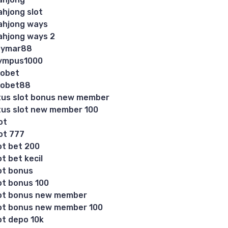
hjong slot
hjong ways
hjong ways 2
eymar88
ympus1000
obet
bobet88
tus slot bonus new member
tus slot new member 100
ot
ot 777
ot bet 200
ot bet kecil
ot bonus
ot bonus 100
ot bonus new member
ot bonus new member 100
ot depo 10k