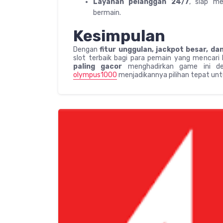
Layanan pelanggan 24/7
, siap m
bermain.
Kesimpulan
Dengan
fitur unggulan, jackpot besar, da
slot terbaik bagi para pemain yang mencar
paling gacor
menghadirkan game ini den
olympus1000
menjadikannya pilihan tepat u