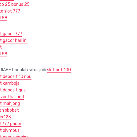
po 25 bonus 25
to slot 777
ot88
ot gacor 777
t gacor hari ini
t
ot88
RIABET adalah situs judi
slot bet 100
t deposit 10 ribu
ot kamboja
t deposit qris
rver thailand
ot mahjong
en sbobet
ker123
ot777 gacor
ot olympus