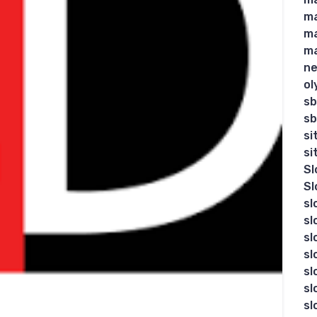
ma
ma
ma
n
ol
sb
s
si
si
Sl
Sl
sl
sl
sl
sl
sl
sl
sl