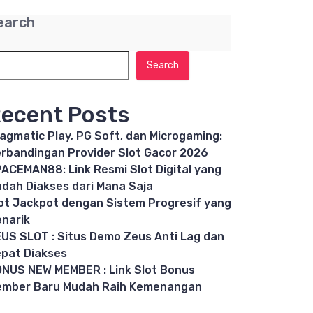
earch
Search
ecent Posts
agmatic Play, PG Soft, dan Microgaming:
rbandingan Provider Slot Gacor 2026
ACEMAN88: Link Resmi Slot Digital yang
dah Diakses dari Mana Saja
ot Jackpot dengan Sistem Progresif yang
narik
US SLOT : Situs Demo Zeus Anti Lag dan
pat Diakses
NUS NEW MEMBER : Link Slot Bonus
mber Baru Mudah Raih Kemenangan