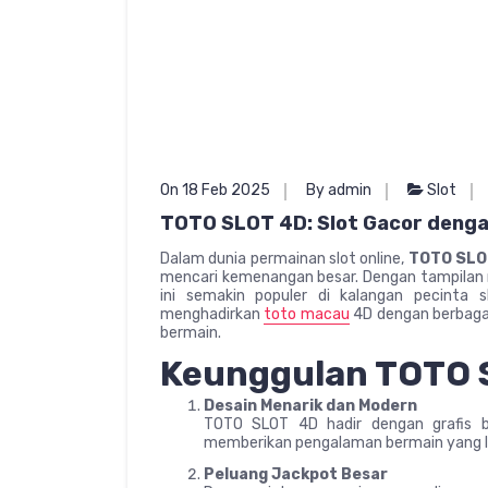
On 18 Feb 2025
By admin
Slot
TOTO SLOT 4D: Slot Gacor deng
Dalam dunia permainan slot online,
TOTO SLO
mencari kemenangan besar. Dengan tampilan mo
ini semakin populer di kalangan pecinta s
menghadirkan
toto macau
4D dengan berbaga
bermain.
Keunggulan TOTO 
Desain Menarik dan Modern
TOTO SLOT 4D hadir dengan grafis b
memberikan pengalaman bermain yang le
Peluang Jackpot Besar