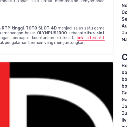
embantu kapan saja untuk memastikan kenyamanan
N
Oc
S
Au
n RTP tinggi
,
TOTO SLOT 4D
menjadi salah satu game
Ju
i kemenangan besar.
OLYMPUS1000
sebagai
situs slot
gan berbagai keuntungan eksklusif,
link alternatif
Ma
ntuk pengalaman bermain yang menguntungkan.
C
B
bo
bo
bo
Ca
Ga
Jo
Ju
li
m