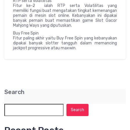
RTP serta Volatilitas
Fitur ke-2 ialah RTP serta Volatilitas yang
memiliki fungsi buat mengatakan tingkat kemenangan
pemain di mesin slot online. Kebanyakan ini dipakai
banyak pemain buat memastikan game Slot Gacor
Mahjong Ways yang diputuskan.
Buy Free Spin
Fitur paling akhir yaitu Buy Free Spin yang kebanyakan
dipakai banyak slotter tangguh dalam memancing
jackpot progressive atau maxwin.
Search
Search