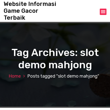
S
Website Informasi
k
Game Gacor
i
Terbaik
p
t
o
c
o
n
Tag Archives: slot
t
e
demo mahjong
n
t
Home
Posts tagged "slot demo mahjong"