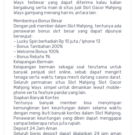
Ways terbesar yang dapat diterima kalau kalian
bergabung serta main di situs judi Slot Gacor Mahjong
Ways gampang menang hari ini, antara lain :
Memberinya Bonus Besar
Dengan jadi member dalam Slot Mahjong, tentunya ada
penawaran bonus slot besar yang dapat dipunyai
berwujud :
– Lucky Spin berhadiah Rp 10 juta / Iphone 13
– Bonus Tambahan 200%
– Welcome Bonus 100%
– Bonus Rebate 1%
Kelapangan Bermain
Kelapangan bermain sebagai soal terutama untuk
banyak penjudi slot online, sebab dapat mengirit
tenaga serta waktu tanpa mesti datang casino darat.
Seluruh permainan situs Slot Mahjong Slot Gacor
Mahjong Ways simpel untuk dimainkan lewat mobile-
phone serta feature pandai yang lain.
Siapkan Banyak Kontes
Tentunya banyak member bisa menyimpan
kemungkinan beri keuntungan dalam selama waktu
dengan meng ikuti banyak kontes dalam Slot Mahjong.
Penawaran keuntungan yang diberi dapat menggapai
sampai beberapa ratus juta rupiah.
Deposit 24 Jam Aman
Seluruh bisnis deposit dapat dijalankan 24 jam aman