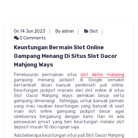
On 14 Jun 2023
By admin
Slot
0 Comments
Keuntungan Bermain Slot Online
Gampang Menang Di Situs Slot Gacor
Mahjong Ways
Penelusuran permainan situs
slot demo mahjong
gampang menang jackpot di Google semakin
bertambah dicari banyak penikmati judi online.
Keuntungan jackpot maxwin dari slot online di situs
Slot Gacor Mahjong Ways demikian besar serta
gampang dimenangi . Sehingga, untuk banyak pemain
yang mau rasakan keuntungan yang banyak di saat
main slot online gampang jackpot besar agar
selekasnya bergabung dengan kami. Hari ini ada
penawaran privat yang beri keuntungan melalui slot
deposit murah 10 ribu rupiah saja.
Ada beberapa keuntungan situs judi Slot Gacor Mahjong