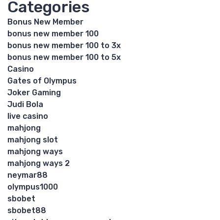
Categories
Bonus New Member
bonus new member 100
bonus new member 100 to 3x
bonus new member 100 to 5x
Casino
Gates of Olympus
Joker Gaming
Judi Bola
live casino
mahjong
mahjong slot
mahjong ways
mahjong ways 2
neymar88
olympus1000
sbobet
sbobet88