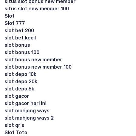
situs slot bonus new member
situs slot new member 100
Slot
Slot 777
slot bet 200
slot bet kecil
slot bonus
slot bonus 100
slot bonus new member
slot bonus new member 100
slot depo 10k
slot depo 20k
slot depo 5k
slot gacor
slot gacor hari ini
slot mahjong ways
slot mahjong ways 2
slot qris
Slot Toto