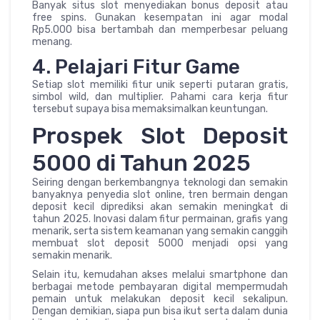
Banyak situs slot menyediakan bonus deposit atau
free spins. Gunakan kesempatan ini agar modal
Rp5.000 bisa bertambah dan memperbesar peluang
menang.
4. Pelajari Fitur Game
Setiap slot memiliki fitur unik seperti putaran gratis,
simbol wild, dan multiplier. Pahami cara kerja fitur
tersebut supaya bisa memaksimalkan keuntungan.
Prospek Slot Deposit
5000 di Tahun 2025
Seiring dengan berkembangnya teknologi dan semakin
banyaknya penyedia slot online, tren bermain dengan
deposit kecil diprediksi akan semakin meningkat di
tahun 2025. Inovasi dalam fitur permainan, grafis yang
menarik, serta sistem keamanan yang semakin canggih
membuat slot deposit 5000 menjadi opsi yang
semakin menarik.
Selain itu, kemudahan akses melalui smartphone dan
berbagai metode pembayaran digital mempermudah
pemain untuk melakukan deposit kecil sekalipun.
Dengan demikian, siapa pun bisa ikut serta dalam dunia