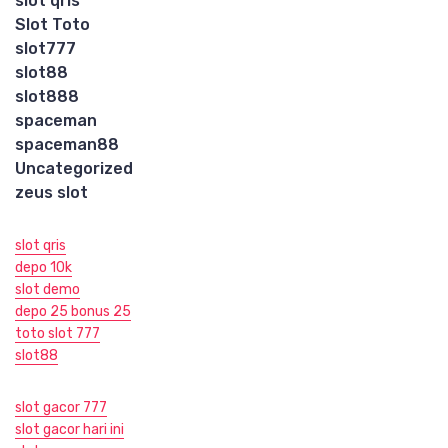
slot qris
Slot Toto
slot777
slot88
slot888
spaceman
spaceman88
Uncategorized
zeus slot
slot qris
depo 10k
slot demo
depo 25 bonus 25
toto slot 777
slot88
slot gacor 777
slot gacor hari ini