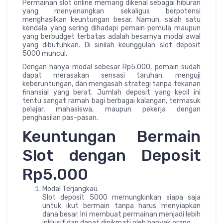
Permainan slot online memang dikenal sebagai hiburan
yang menyenangkan sekaligus berpotensi
menghasilkan keuntungan besar. Namun, salah satu
kendala yang sering dihadapi pemain pemula maupun
yang berbudget terbatas adalah besarnya modal awal
yang dibutuhkan. Di sinilah keunggulan slot deposit
5000 muncul.
Dengan hanya modal sebesar Rp5.000, pemain sudah
dapat merasakan sensasi taruhan, menguji
keberuntungan, dan mengasah strategi tanpa tekanan
finansial yang berat. Jumlah deposit yang kecil ini
tentu sangat ramah bagi berbagai kalangan, termasuk
pelajar, mahasiswa, maupun pekerja dengan
penghasilan pas-pasan.
Keuntungan Bermain
Slot dengan Deposit
Rp5.000
Modal Terjangkau
Slot deposit 5000 memungkinkan siapa saja
untuk ikut bermain tanpa harus menyiapkan
dana besar. Ini membuat permainan menjadi lebih
inklusif dan dapat dinikmati oleh banyak orang.