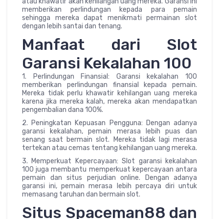
atau khawatir akan kehilangan uang mereka. Garansi ini
memberikan perlindungan kepada para pemain
sehingga mereka dapat menikmati permainan slot
dengan lebih santai dan tenang.
Manfaat dari Slot
Garansi Kekalahan 100
1. Perlindungan Finansial: Garansi kekalahan 100
memberikan perlindungan finansial kepada pemain.
Mereka tidak perlu khawatir kehilangan uang mereka
karena jika mereka kalah, mereka akan mendapatkan
pengembalian dana 100%.
2. Peningkatan Kepuasan Pengguna: Dengan adanya
garansi kekalahan, pemain merasa lebih puas dan
senang saat bermain slot. Mereka tidak lagi merasa
tertekan atau cemas tentang kehilangan uang mereka.
3. Memperkuat Kepercayaan: Slot garansi kekalahan
100 juga membantu memperkuat kepercayaan antara
pemain dan situs perjudian online. Dengan adanya
garansi ini, pemain merasa lebih percaya diri untuk
memasang taruhan dan bermain slot.
Situs Spaceman88 dan