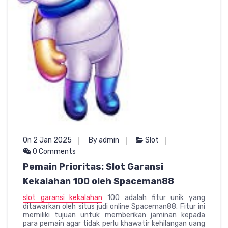
On 2 Jan 2025
By admin
Slot
0 Comments
Pemain Prioritas: Slot Garansi
Kekalahan 100 oleh Spaceman88
slot garansi kekalahan
100 adalah fitur unik yang
ditawarkan oleh situs judi online Spaceman88. Fitur ini
memiliki tujuan untuk memberikan jaminan kepada
para pemain agar tidak perlu khawatir kehilangan uang