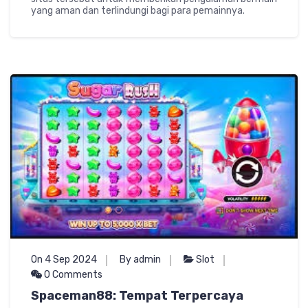
yang aman dan terlindungi bagi para pemainnya.
On 4 Sep 2024
By admin
Slot
0 Comments
Spaceman88: Tempat Terpercaya