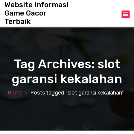
S
Website Informasi
k
Game Gacor
i
Terbaik
p
t
o
c
o
n
Tag Archives: slot
t
e
garansi kekalahan
n
t
Home
Posts tagged "slot garansi kekalahan"