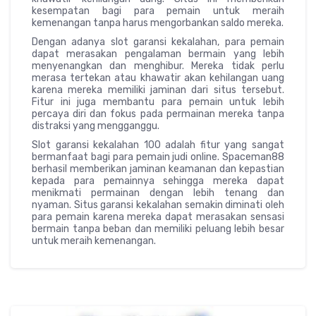
kesempatan bagi para pemain untuk meraih
kemenangan tanpa harus mengorbankan saldo mereka.
Dengan adanya slot garansi kekalahan, para pemain
dapat merasakan pengalaman bermain yang lebih
menyenangkan dan menghibur. Mereka tidak perlu
merasa tertekan atau khawatir akan kehilangan uang
karena mereka memiliki jaminan dari situs tersebut.
Fitur ini juga membantu para pemain untuk lebih
percaya diri dan fokus pada permainan mereka tanpa
distraksi yang mengganggu.
Slot garansi kekalahan 100 adalah fitur yang sangat
bermanfaat bagi para pemain judi online. Spaceman88
berhasil memberikan jaminan keamanan dan kepastian
kepada para pemainnya sehingga mereka dapat
menikmati permainan dengan lebih tenang dan
nyaman. Situs garansi kekalahan semakin diminati oleh
para pemain karena mereka dapat merasakan sensasi
bermain tanpa beban dan memiliki peluang lebih besar
untuk meraih kemenangan.