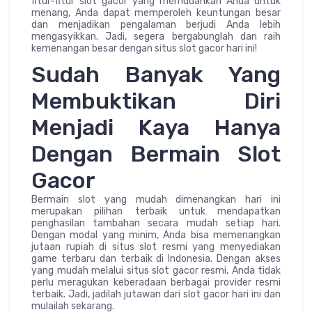
fitur-fitur slot gacor yang memudahkan Anda untuk
menang, Anda dapat memperoleh keuntungan besar
dan menjadikan pengalaman berjudi Anda lebih
mengasyikkan. Jadi, segera bergabunglah dan raih
kemenangan besar dengan situs slot gacor hari ini!
Sudah Banyak Yang
Membuktikan Diri
Menjadi Kaya Hanya
Dengan Bermain Slot
Gacor
Bermain slot yang mudah dimenangkan hari ini
merupakan pilihan terbaik untuk mendapatkan
penghasilan tambahan secara mudah setiap hari.
Dengan modal yang minim, Anda bisa memenangkan
jutaan rupiah di situs slot resmi yang menyediakan
game terbaru dan terbaik di Indonesia. Dengan akses
yang mudah melalui situs slot gacor resmi, Anda tidak
perlu meragukan keberadaan berbagai provider resmi
terbaik. Jadi, jadilah jutawan dari slot gacor hari ini dan
mulailah sekarang.