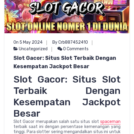
On 5 May 2024
By Crb887452410
Uncategorized
0 Comments
Slot Gacor: Situs Slot Terbaik Dengan
Kesempatan Jackpot Besar
Slot Gacor: Situs Slot
Terbaik Dengan
Kesempatan Jackpot
Besar
Slot Gacor merupakan salah satu situs slot
spaceman
terbaik saat ini dengan persentase kemenangan yang
tinggi. Para slotter sering mengandalkan situs ini untuk