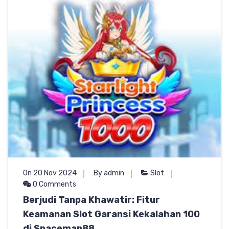
On 20 Nov 2024
By admin
Slot
0 Comments
Berjudi Tanpa Khawatir: Fitur
Keamanan Slot Garansi Kekalahan 100
di Spaceman88