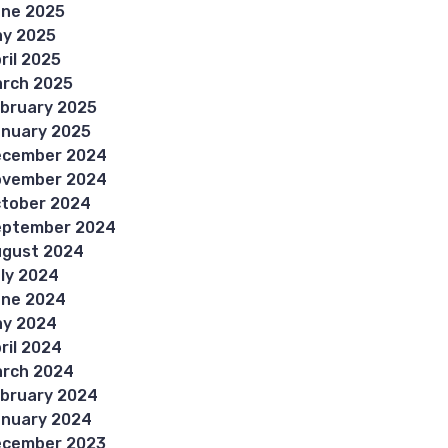
ne 2025
y 2025
ril 2025
rch 2025
bruary 2025
nuary 2025
ecember 2024
ovember 2024
tober 2024
eptember 2024
gust 2024
ly 2024
ne 2024
y 2024
ril 2024
rch 2024
bruary 2024
nuary 2024
ecember 2023