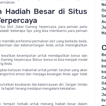
permainan.
N
Hadiah Besar di Situs
Oc
S
Terpercaya
Au
tus Slot Joker Gaming terpercaya, para pemain perlu
Ju
t adalah beberapa tips yang bisa membantu para pemain
Ma
in memiliki preferensi permainan slot yang berbeda-beda.
C
a bermain dan keberuntungan Anda untuk meningkatkan
B
n lewatkan kesempatan untuk mendapatkan bonus dan
r Gaming terpercaya. Bonus-bonus ini bisa menjadi modal
bo
ng Anda.
bo
apkan batasan maksimal untuk jumlah taruhan yang akan
bo
engontrol emosi dan menjaga keuangan Anda agar tidak
Ca
Ga
utuhkan kesabaran dan kepercayaan diri. Jangan terlalu
 tetaplah tenang meskipun mengalami kekalahan.
Jo
Ju
li
ah tempat terbaik untuk menang hadiah besar dalam
m