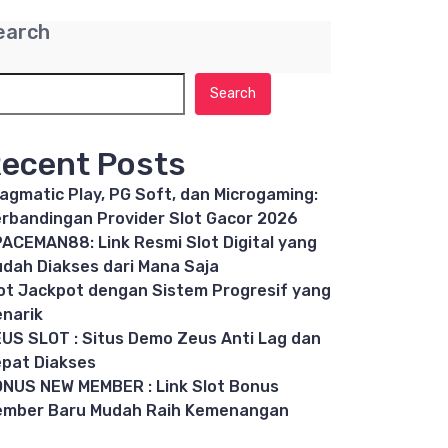
earch
Search
ecent Posts
agmatic Play, PG Soft, dan Microgaming:
rbandingan Provider Slot Gacor 2026
ACEMAN88: Link Resmi Slot Digital yang
dah Diakses dari Mana Saja
ot Jackpot dengan Sistem Progresif yang
narik
US SLOT : Situs Demo Zeus Anti Lag dan
pat Diakses
NUS NEW MEMBER : Link Slot Bonus
mber Baru Mudah Raih Kemenangan