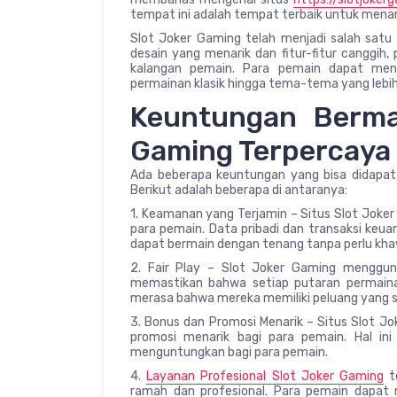
tempat ini adalah tempat terbaik untuk menan
Slot Joker Gaming telah menjadi salah satu p
desain yang menarik dan fitur-fitur canggih,
kalangan pemain. Para pemain dapat men
permainan klasik hingga tema-tema yang lebih
Keuntungan Bermai
Gaming Terpercaya
Ada beberapa keuntungan yang bisa didapat 
Berikut adalah beberapa di antaranya:
1. Keamanan yang Terjamin – Situs Slot Jok
para pemain. Data pribadi dan transaksi keua
dapat bermain dengan tenang tanpa perlu khaw
2. Fair Play – Slot Joker Gaming menggu
memastikan bahwa setiap putaran permaina
merasa bahwa mereka memiliki peluang yang
3. Bonus dan Promosi Menarik – Situs Slot J
promosi menarik bagi para pemain. Hal i
menguntungkan bagi para pemain.
4.
Layanan Profesional Slot Joker Gaming
te
ramah dan profesional. Para pemain dapat