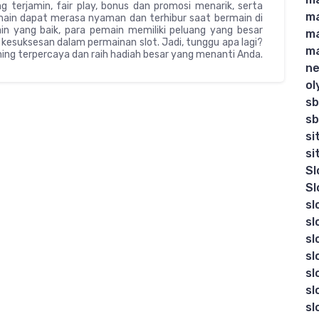
 terjamin, fair play, bonus dan promosi menarik, serta
ma
main dapat merasa nyaman dan terhibur saat bermain di
in yang baik, para pemain memiliki peluang yang besar
ma
esuksesan dalam permainan slot. Jadi, tunggu apa lagi?
ma
ming terpercaya dan raih hadiah besar yang menanti Anda.
n
ol
sb
s
si
si
Sl
Sl
sl
sl
sl
sl
sl
sl
sl