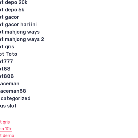
ot depo 20k
ot depo 5k
ot gacor
ot gacor hari ini
ot mahjong ways
ot mahjong ways 2
ot qris
ot Toto
ot777
ot88
ot888
paceman
paceman88
categorized
us slot
t qris
po 10k
ot demo