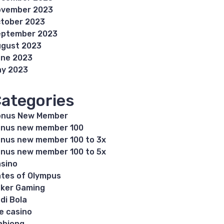
ovember 2023
tober 2023
eptember 2023
gust 2023
ne 2023
y 2023
ategories
onus New Member
nus new member 100
nus new member 100 to 3x
nus new member 100 to 5x
sino
tes of Olympus
ker Gaming
di Bola
ve casino
ahjong