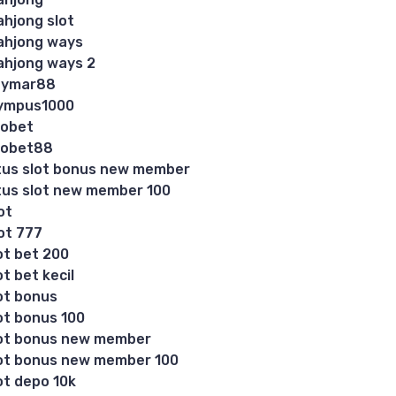
hjong slot
hjong ways
hjong ways 2
eymar88
ympus1000
obet
bobet88
tus slot bonus new member
tus slot new member 100
ot
ot 777
ot bet 200
ot bet kecil
ot bonus
ot bonus 100
ot bonus new member
ot bonus new member 100
ot depo 10k