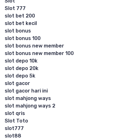
Slot
Slot 777
slot bet 200
slot bet kecil
slot bonus
slot bonus 100
slot bonus new member
slot bonus new member 100
slot depo 10k
slot depo 20k
slot depo 5k
slot gacor
slot gacor hari ini
slot mahjong ways
slot mahjong ways 2
slot qris
Slot Toto
slot777
slot88