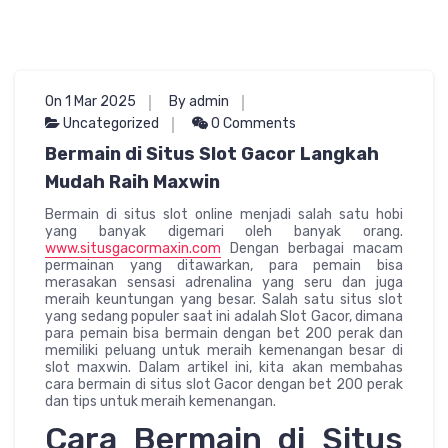
On 1 Mar 2025
By admin
Uncategorized
0 Comments
Bermain di Situs Slot Gacor Langkah
Mudah Raih Maxwin
Bermain di situs slot online menjadi salah satu hobi
yang banyak digemari oleh banyak orang.
www.situsgacormaxin.com
Dengan berbagai macam
permainan yang ditawarkan, para pemain bisa
merasakan sensasi adrenalina yang seru dan juga
meraih keuntungan yang besar. Salah satu situs slot
yang sedang populer saat ini adalah Slot Gacor, dimana
para pemain bisa bermain dengan bet 200 perak dan
memiliki peluang untuk meraih kemenangan besar di
slot maxwin. Dalam artikel ini, kita akan membahas
cara bermain di situs slot Gacor dengan bet 200 perak
dan tips untuk meraih kemenangan.
Cara Bermain di Situs