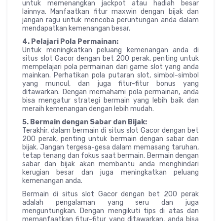
untuk memenangkan jackpot atau hadiah besar
lainnya. Manfaatkan fitur maxwin dengan bijak dan
jangan ragu untuk mencoba peruntungan anda dalam
mendapatkan kemenangan besar.
4. Pelajari Pola Permainan:
Untuk meningkatkan peluang kemenangan anda di
situs slot Gacor dengan bet 200 perak, penting untuk
mempelajari pola permainan dari game slot yang anda
mainkan. Perhatikan pola putaran slot, simbol-simbol
yang muncul, dan juga fitur-fitur bonus yang
ditawarkan. Dengan memahami pola permainan, anda
bisa mengatur strategi bermain yang lebih baik dan
meraih kemenangan dengan lebih mudah.
5. Bermain dengan Sabar dan Bijak:
Terakhir, dalam bermain di situs slot Gacor dengan bet
200 perak, penting untuk bermain dengan sabar dan
bijak. Jangan tergesa-gesa dalam memasang taruhan,
tetap tenang dan fokus saat bermain. Bermain dengan
sabar dan bijak akan membantu anda menghindari
kerugian besar dan juga meningkatkan peluang
kemenangan anda.
Bermain di situs slot Gacor dengan bet 200 perak
adalah pengalaman yang seru dan juga
menguntungkan. Dengan mengikuti tips di atas dan
memanfaatkan fitur-fitur yang ditawarkan, anda bisa