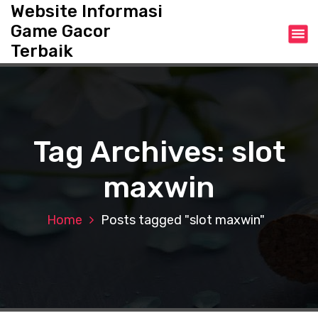
S
Website Informasi
k
Game Gacor
i
Terbaik
p
t
o
c
o
n
Tag Archives: slot
t
e
maxwin
n
t
Home
Posts tagged "slot maxwin"