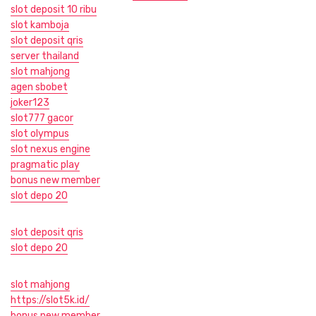
slot deposit 10 ribu
slot kamboja
slot deposit qris
server thailand
slot mahjong
agen sbobet
joker123
slot777 gacor
slot olympus
slot nexus engine
pragmatic play
bonus new member
slot depo 20
slot deposit qris
slot depo 20
slot mahjong
https://slot5k.id/
bonus new member