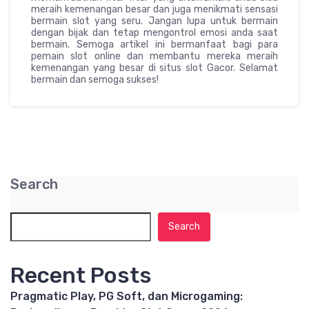
meraih kemenangan besar dan juga menikmati sensasi
bermain slot yang seru. Jangan lupa untuk bermain
dengan bijak dan tetap mengontrol emosi anda saat
bermain. Semoga artikel ini bermanfaat bagi para
pemain slot online dan membantu mereka meraih
kemenangan yang besar di situs slot Gacor. Selamat
bermain dan semoga sukses!
Search
Search
Recent Posts
Pragmatic Play, PG Soft, dan Microgaming: