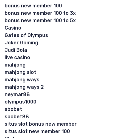
bonus new member 100
bonus new member 100 to 3x
bonus new member 100 to 5x
Casino
Gates of Olympus
Joker Gaming
Judi Bola
live casino
mahjong
mahjong slot
mahjong ways
mahjong ways 2
neymar88
olympus1000
sbobet
sbobet88
situs slot bonus new member
situs slot new member 100