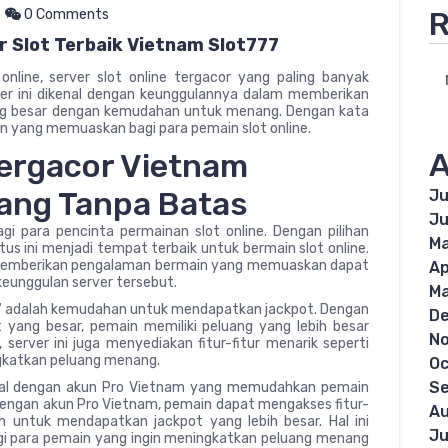
R
0 Comments
 Slot Terbaik Vietnam Slot777
online, server slot online tergacor yang paling banyak
ver ini dikenal dengan keunggulannya dalam memberikan
g besar dengan kemudahan untuk menang. Dengan kata
in yang memuaskan bagi para pemain slot online.
A
Tergacor Vietnam
nang Tanpa Batas
Ju
Ju
i para pencinta permainan slot online. Dengan pilihan
Ma
tus ini menjadi tempat terbaik untuk bermain slot online.
 memberikan pengalaman bermain yang memuaskan dapat
Ap
keunggulan server tersebut.
Ma
77 adalah kemudahan untuk mendapatkan jackpot. Dengan
D
 yang besar, pemain memiliki peluang yang lebih besar
N
server ini juga menyediakan fitur-fitur menarik seperti
gkatkan peluang menang.
Oc
S
kenal dengan akun Pro Vietnam yang memudahkan pemain
engan akun Pro Vietnam, pemain dapat mengakses fitur-
Au
 untuk mendapatkan jackpot yang lebih besar. Hal ini
Ju
agi para pemain yang ingin meningkatkan peluang menang