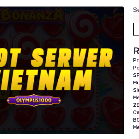
S
R
Pr
Pe
SP
Mu
Sl
Me
ZE
Ce
BO
Me