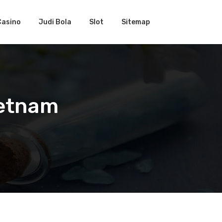
Casino
Judi Bola
Slot
Sitemap
ietnam