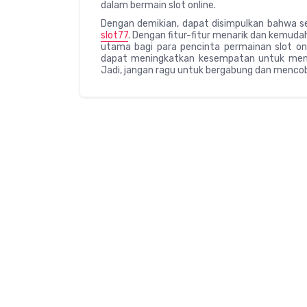
dalam bermain slot online.
Dengan demikian, dapat disimpulkan bahwa ser
slot77
. Dengan fitur-fitur menarik dan kemuda
utama bagi para pencinta permainan slot o
dapat meningkatkan kesempatan untuk mend
Jadi, jangan ragu untuk bergabung dan menco