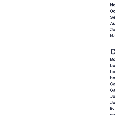
N
Oc
S
Au
Ju
Ma
C
B
bo
bo
bo
Ca
Ga
Jo
Ju
li
m