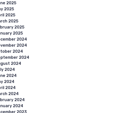
ne 2025
y 2025
ril 2025
rch 2025
bruary 2025
nuary 2025
ecember 2024
ovember 2024
tober 2024
eptember 2024
gust 2024
ly 2024
ne 2024
y 2024
ril 2024
rch 2024
bruary 2024
nuary 2024
ecember 2023