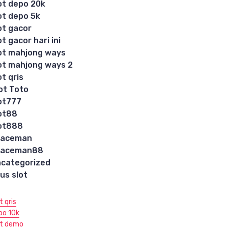
ot depo 20k
ot depo 5k
ot gacor
ot gacor hari ini
ot mahjong ways
ot mahjong ways 2
ot qris
ot Toto
ot777
ot88
ot888
paceman
paceman88
categorized
us slot
t qris
po 10k
ot demo