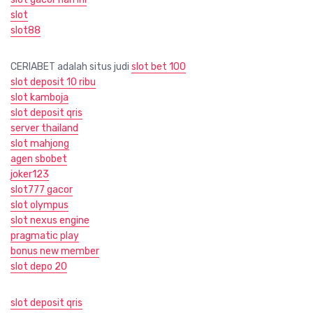
slot
slot88
CERIABET adalah situs judi
slot bet 100
slot deposit 10 ribu
slot kamboja
slot deposit qris
server thailand
slot mahjong
agen sbobet
joker123
slot777 gacor
slot olympus
slot nexus engine
pragmatic play
bonus new member
slot depo 20
slot deposit qris