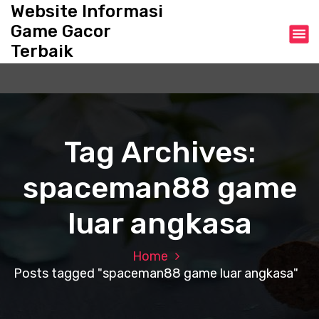
S
Website Informasi
k
Game Gacor
i
Terbaik
p
t
o
c
o
n
Tag Archives:
t
e
spaceman88 game
n
t
luar angkasa
Home
Posts tagged "spaceman88 game luar angkasa"