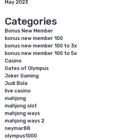
May 2023
Categories
Bonus New Member
bonus new member 100
bonus new member 100 to 3x
bonus new member 100 to 5x
Casino
Gates of Olympus
Joker Gaming
Judi Bola
live casino
mahjong
mahjong slot
mahjong ways
mahjong ways 2
neymar88
olympus1000