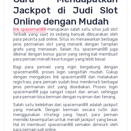
Jackpot di Judi Slot
Online dengan Mudah
link spaceman88
merupakan salah satu situs judi slot
terbaik yang saat ini sedang banyak dibicarakan oleh
para pecinta judi online. Situs ini menawarkan berbagai
jenis permainan slot yang menarik dengan tampilan
grafis yang menawan. Selain itu, spaceman88 juga
dikenal dengan bonus gacor yang sering kali membuat
para pemain meraih keuntungan yang lebih besar.
Bagi para pemain yang ingin bergabung dengan
spaceman88, proses login sangatlah mudah. Cukup
dengan mengakses link spaceman88 dan melakukan
registrasi, para pemain sudah bisa menikmati berbagai
jenis permainan slot yang disediakan. Proses login
spaceman88 juga sangat cepat dan aman, sehingga
para pemain bisa bermain dengan nyaman dan tenang.
Salah satu kelebihan dari spaceman88 adalah jackpot
yang menarik. Dengan bermain secara rutin dan
menggunakan strategi yang tepat, para pemain
memiliki kesempatan untuk meraih jackpot yang besar.
Hal ini membuat spaceman88 semakin diminati oleh
para pemain judi online.