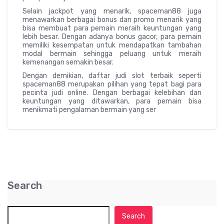
Selain jackpot yang menarik, spaceman88 juga
menawarkan berbagai bonus dan promo menarik yang
bisa membuat para pemain meraih keuntungan yang
lebih besar. Dengan adanya bonus gacor, para pemain
memiliki kesempatan untuk mendapatkan tambahan
modal bermain sehingga peluang untuk meraih
kemenangan semakin besar.
Dengan demikian, daftar judi slot terbaik seperti
spaceman88 merupakan pilihan yang tepat bagi para
pecinta judi online. Dengan berbagai kelebihan dan
keuntungan yang ditawarkan, para pemain bisa
menikmati pengalaman bermain yang ser
Search
Search