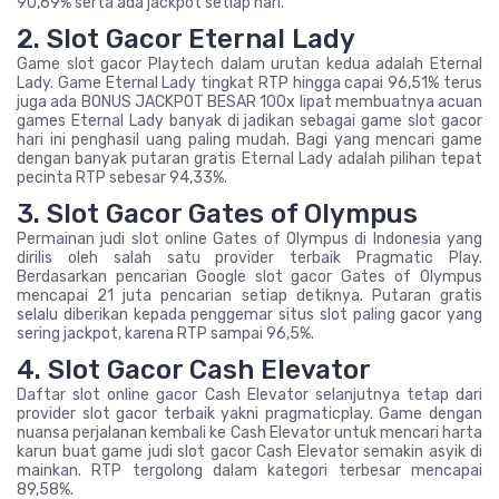
90,69% serta ada jackpot setiap hari.
2. Slot Gacor Eternal Lady
Game slot gacor Playtech dalam urutan kedua adalah Eternal
Lady. Game Eternal Lady tingkat RTP hingga capai 96,51% terus
juga ada BONUS JACKPOT BESAR 100x lipat membuatnya acuan
games Eternal Lady banyak di jadikan sebagai game slot gacor
hari ini penghasil uang paling mudah. Bagi yang mencari game
dengan banyak putaran gratis Eternal Lady adalah pilihan tepat
pecinta RTP sebesar 94,33%.
3. Slot Gacor Gates of Olympus
Permainan judi slot online Gates of Olympus di Indonesia yang
dirilis oleh salah satu provider terbaik Pragmatic Play.
Berdasarkan pencarian Google slot gacor Gates of Olympus
mencapai 21 juta pencarian setiap detiknya. Putaran gratis
selalu diberikan kepada penggemar situs slot paling gacor yang
sering jackpot, karena RTP sampai 96,5%.
4. Slot Gacor Cash Elevator
Daftar slot online gacor Cash Elevator selanjutnya tetap dari
provider slot gacor terbaik yakni pragmaticplay. Game dengan
nuansa perjalanan kembali ke Cash Elevator untuk mencari harta
karun buat game judi slot gacor Cash Elevator semakin asyik di
mainkan. RTP tergolong dalam kategori terbesar mencapai
89,58%.