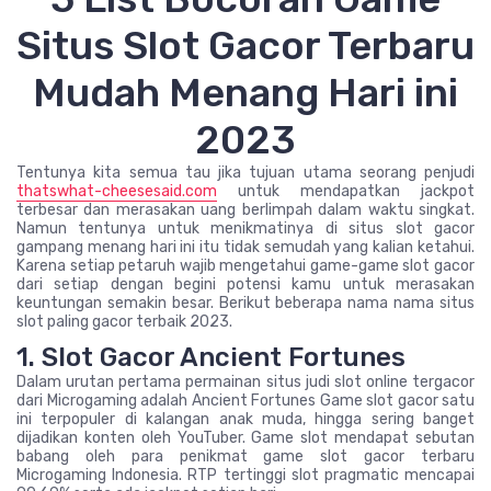
Situs Slot Gacor Terbaru
Mudah Menang Hari ini
2023
Tentunya kita semua tau jika tujuan utama seorang penjudi
thatswhat-cheesesaid.com
untuk mendapatkan jackpot
terbesar dan merasakan uang berlimpah dalam waktu singkat.
Namun tentunya untuk menikmatinya di situs slot gacor
gampang menang hari ini itu tidak semudah yang kalian ketahui.
Karena setiap petaruh wajib mengetahui game-game slot gacor
dari setiap dengan begini potensi kamu untuk merasakan
keuntungan semakin besar. Berikut beberapa nama nama situs
slot paling gacor terbaik 2023.
1. Slot Gacor Ancient Fortunes
Dalam urutan pertama permainan situs judi slot online tergacor
dari Microgaming adalah Ancient Fortunes Game slot gacor satu
ini terpopuler di kalangan anak muda, hingga sering banget
dijadikan konten oleh YouTuber. Game slot mendapat sebutan
babang oleh para penikmat game slot gacor terbaru
Microgaming Indonesia. RTP tertinggi slot pragmatic mencapai