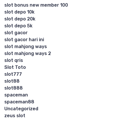
slot bonus new member 100
slot depo 10k
slot depo 20k
slot depo 5k
slot gacor
slot gacor hari ini
slot mahjong ways
slot mahjong ways 2
slot qris
Slot Toto
slot777
slot88
slot888
spaceman
spaceman88
Uncategorized
zeus slot