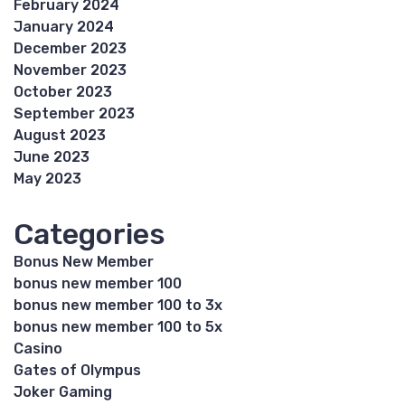
February 2024
January 2024
December 2023
November 2023
October 2023
September 2023
August 2023
June 2023
May 2023
Categories
Bonus New Member
bonus new member 100
bonus new member 100 to 3x
bonus new member 100 to 5x
Casino
Gates of Olympus
Joker Gaming