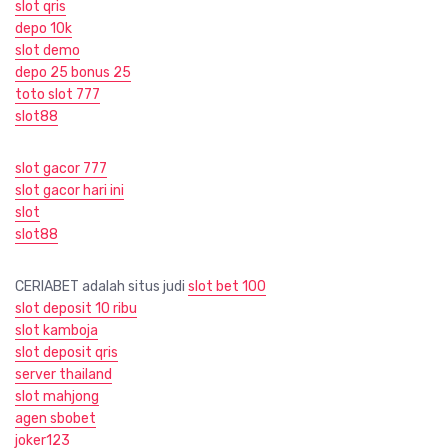
slot qris
depo 10k
slot demo
depo 25 bonus 25
toto slot 777
slot88
slot gacor 777
slot gacor hari ini
slot
slot88
CERIABET adalah situs judi
slot bet 100
slot deposit 10 ribu
slot kamboja
slot deposit qris
server thailand
slot mahjong
agen sbobet
joker123