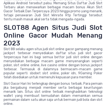
Aplikasi Android tersebut palsu. Memang Situs Daftar Judi Slot
Terbaru akan menawarkan berbagai macam bonus Akun Slot
Gacor Terbaik Dan Terpercaya 2023 hingga promo yang menarik,
tetapi penawaran Judi Slot Winrate Rtp Tertinggi tersebut
tentu masih masuk akal serta tidak mengada-ngada.
SLOT88 Agen Situs Judi Slot
Online Gacor Mudah Menang
2023
Slot 88 selaku agen situs judi slot online gacor gampang menang
jackpot terbesar menyediakan daftar situs judi slot gacor
terpercaya hari ini bagi semua bettor judi slot online dengan
menyediakan berbagai macam game menyenangkan seperti
poker, slot online online, live casino online dengan bonus jackpot
terbesar. Termasuk di dalamnya bermacam-macam game
popular seperti: sbobet slot online, poker idn, 9Gaming Poker
telah disediakan untuk memenuhi kepuasan para member.
Slot Gacor Hari Ini terlengkap dengan bonus terbaik. Para pemain
jika bergabung menjadi member serta berbagai keuntungan
menarik lain. Situs slot online terbaik menghadirkan teknologi
wallet yang membuat kemudahan dalam memainkan semua
permainan dalam satu akun saja untuk bermain judi bola dan slot
online.