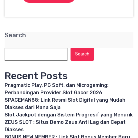
Search
Search
Recent Posts
Pragmatic Play, PG Soft, dan Microgaming:
Perbandingan Provider Slot Gacor 2026
SPACEMAN88: Link Resmi Slot Digital yang Mudah
Diakses dari Mana Saja
Slot Jackpot dengan Sistem Progresif yang Menarik
ZEUS SLOT : Situs Demo Zeus Anti Lag dan Cepat
Diakses
BONUS NEW MEMBER : Link Slot Bonus Member Baru