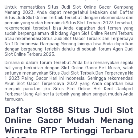
Untuk memastikan Situs Judi Slot Online Gacor Gampang
Menang 2023, Anda dapat mengetahui kebaikan dari Daftar
Situs Judi Slot Online Terbaik tersebut dengan rekomendasi dari
pemain yang sudah bermain di Situs Slot Terbaru 2023 tersebut,
rekomendasi tersebut bisa Anda dapatkan dari teman yang
sudah berpengalaman di bidang Agen Slot Online Resmi Terbaru
atau rekomendasi Situs Judi Slot Gacor Terbaik Dan Terpercaya
No 1 Di Indonesia Gampang Menang lainnya bisa Anda dapatkan
dengan bergabung terlebih dahulu di sebuah forum Agen Judi
Slot Online Terbaru 2023.
Dimana di dalam forum tersebut Anda bisa menanyakan segala
hal yang berkaitan dengan Slot Online Gacor Bet Murah, salah
satunya menanyakan Situs Judi Slot Terbaik Dan Terpercaya No
1 2023 Paling Gacor Hari ini Indonesia. Sehingga rekomendasi
Akun Slot Gacor Terpercaya 2023 yang Anda dapatkan bisa
menjadi panutan jika Situs Slot Online Bet Kecil Jackpot
Terbesar Uang Asli serta terbaik yang akan sangat mudah Anda
temukan.
Daftar Slot88 Situs Judi Slot
Online Gacor Mudah Menang
Winrate RTP Tertinggi Terbaru