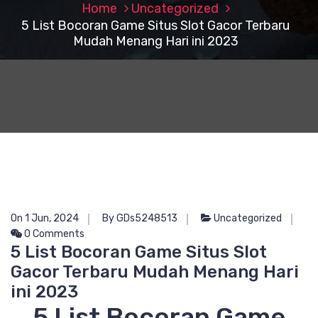
Home
Uncategorized
5 List Bocoran Game Situs Slot Gacor Terbaru
Mudah Menang Hari ini 2023
On 1 Jun, 2024
By GDs5248513
Uncategorized
0 Comments
5 List Bocoran Game Situs Slot
Gacor Terbaru Mudah Menang Hari
ini 2023
5 List Bocoran Game