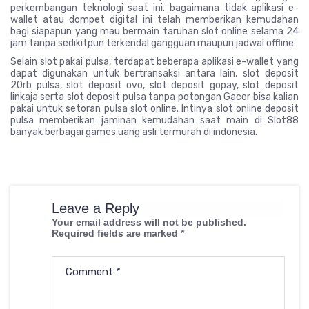
perkembangan teknologi saat ini. bagaimana tidak aplikasi e-
wallet atau dompet digital ini telah memberikan kemudahan
bagi siapapun yang mau bermain taruhan slot online selama 24
jam tanpa sedikitpun terkendal gangguan maupun jadwal offline.
Selain slot pakai pulsa, terdapat beberapa aplikasi e-wallet yang
dapat digunakan untuk bertransaksi antara lain, slot deposit
20rb pulsa, slot deposit ovo, slot deposit gopay, slot deposit
linkaja serta slot deposit pulsa tanpa potongan Gacor bisa kalian
pakai untuk setoran pulsa slot online. Intinya slot online deposit
pulsa memberikan jaminan kemudahan saat main di Slot88
banyak berbagai games uang asli termurah di indonesia.
Leave a Reply
Your email address will not be published.
Required fields are marked
*
Comment
*