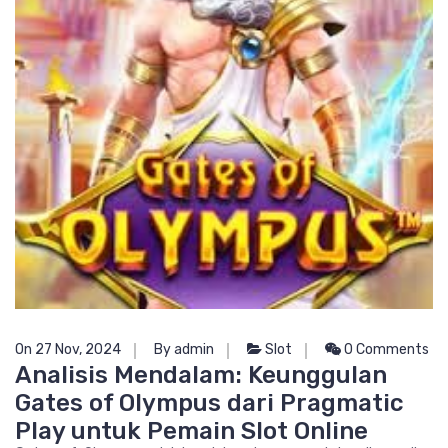
On 27 Nov, 2024
By admin
Slot
0 Comments
Analisis Mendalam: Keunggulan
Gates of Olympus dari Pragmatic
Play untuk Pemain Slot Online