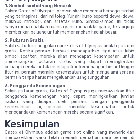
1. Simbol-simbol yang Menarik
Dalam Gates of Olympus, pemain akan menemui berbagai simbol
yang terinspirasi dari mitologi Yunani kuno seperti dewa-dewa,
makhluk mitologi, dan artefak kuno. Simbol-simbol ini tidak
hanya menambahkan nuansa yang menarik ke game, tetapi juga
memberikan peluang untuk memenangkan hadiah besar.
2. Putaran Gratis
Salah satu fitur unggulan dari Gates of Olympus adalah putaran
gratis. Ketika pemain berhasil mendapatkan tiga atau lebih
simbol scatter, mereka akan mendapat kesempatan untuk
memenangkan putaran gratis yang dapat meningkatkan
peluang mereka untuk mendapatkan kemenangan besar. Dengan
fitur ini, pemain memiliki kesempatan untuk mengalami sensasi
bermain tanpa harus mengeluarkan uang sungguhan.
3. Pengganda Kemenangan
Selain putaran gratis, Gates of Olympus juga menawarkan fitur
pengganda kemenangan yang dapat meningkatkan jumlah
hadiah yang didapat oleh pemain. Dengan pengganda
kemenangan ini, pemain memiliki kesempatan untuk
menggandakan kemenangan mereka secara signifikan.
Kesimpulan
Gates of Olympus adalah game slot online yang menarik dan
mengasyikkan yang telah menarik perhatian para pemain di