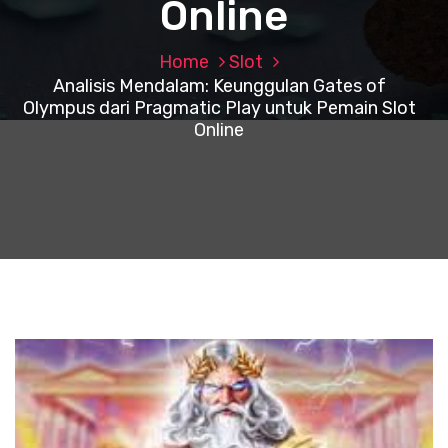
Online
Home
Slot
Analisis Mendalam: Keunggulan Gates of
Olympus dari Pragmatic Play untuk Pemain Slot
Online