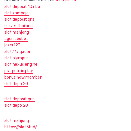
CERIABET adalah situs judi
slot bet 100
slot deposit 10 ribu
slot kamboja
slot deposit qris
server thailand
slot mahjong
agen sbobet
joker123
slot777 gacor
slot olympus
slot nexus engine
pragmatic play
bonus new member
slot depo 20
slot deposit qris
slot depo 20
slot mahjong
https://slot5k.id/