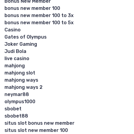
Bonus New Member
bonus new member 100
bonus new member 100 to 3x
bonus new member 100 to 5x
Casino
Gates of Olympus
Joker Gaming
Judi Bola
live casino
mahjong
mahjong slot
mahjong ways
mahjong ways 2
neymar88
olympus1000
sbobet
sbobet88
situs slot bonus new member
situs slot new member 100