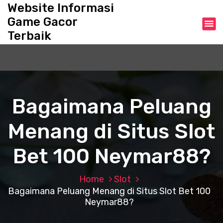
S
Website Informasi
k
Game Gacor
i
Terbaik
p
t
o
c
o
n
Bagaimana Peluang
t
e
Menang di Situs Slot
n
t
Bet 100 Neymar88?
Home
Slot
Bagaimana Peluang Menang di Situs Slot Bet 100
Neymar88?