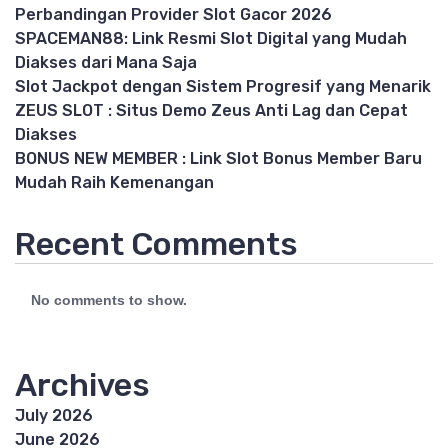
Perbandingan Provider Slot Gacor 2026
SPACEMAN88: Link Resmi Slot Digital yang Mudah
Diakses dari Mana Saja
Slot Jackpot dengan Sistem Progresif yang Menarik
ZEUS SLOT : Situs Demo Zeus Anti Lag dan Cepat
Diakses
BONUS NEW MEMBER : Link Slot Bonus Member Baru
Mudah Raih Kemenangan
Recent Comments
No comments to show.
Archives
July 2026
June 2026