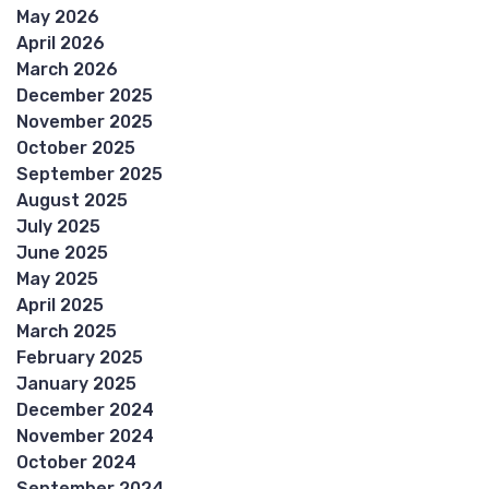
May 2026
April 2026
March 2026
December 2025
November 2025
October 2025
September 2025
August 2025
July 2025
June 2025
May 2025
April 2025
March 2025
February 2025
January 2025
December 2024
November 2024
October 2024
September 2024