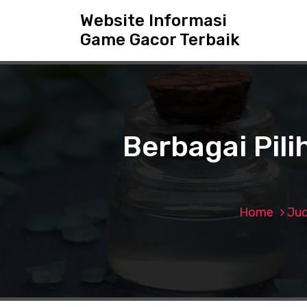
S
Website Informasi
k
Game Gacor Terbaik
i
p
t
o
c
o
n
Berbagai Pil
t
e
n
t
Home
Jud