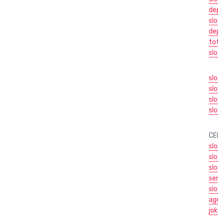
de
sl
de
to
sl
sl
slo
slo
sl
CE
slo
sl
slo
se
sl
ag
jo