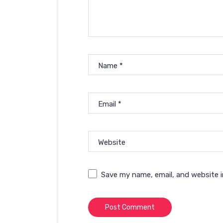
Name
*
Email
*
Website
Save my name, email, and website i