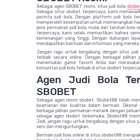
Sebagai agen SBOBET resmi, situs judi bola
sbobe
Sebagai situs sbobet terpercaya, kami menawa
pecinta judi bola. Dengan platform judi bola t
memperoleh kesempatan untuk memenangkan hadia
jenis permainan judi bola, mulai dari taruhan bola
terpercaya, kami selalu memastikan bahwa semu
kemenangan yang tinggi. Dengan dukungan laya
mendapatkan bantuan dan informasi yang mereka 
Jangan ragu untuk bergabung dengan situs judi
terbaik secara online. Dengan berbagai pilihan
menemukan game favorit Anda dan merasakan s
komunitas judi bola terbaik di situs sbobet terper
Agen Judi Bola Ter
SBOBET
Sebagai agen resmi sbobet, Sbobet88 telah menja
keamanan dan kualitas dalam bermain. Dikenal 
berbagai pilihan permainan menarik dengan pelua
sebagai agen sbobet terkemuka, Sbobet88 mema
Jadi, jangan ragu untuk bergabung dengan situs j
seru dan menguntungkan.
Bermain judi bola online di situs sbobet88 merupa