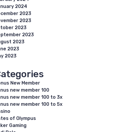
nuary 2024
ecember 2023
ovember 2023
tober 2023
eptember 2023
gust 2023
ne 2023
y 2023
ategories
onus New Member
nus new member 100
nus new member 100 to 3x
nus new member 100 to 5x
sino
tes of Olympus
ker Gaming