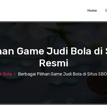
Home
ihan Game Judi Bola di
Resmi
i Bola
Berbagai Pilihan Game Judi Bola di Situs S