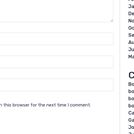
Ja
D
N
Oc
S
Au
Ju
Ma
C
B
bo
bo
n this browser for the next time I comment.
bo
Ca
Ga
Jo