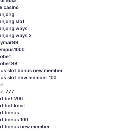
di Bola
ve casino
ahjong
hjong slot
hjong ways
hjong ways 2
eymar88
ympus1000
obet
bobet88
tus slot bonus new member
tus slot new member 100
ot
ot 777
ot bet 200
ot bet kecil
ot bonus
ot bonus 100
ot bonus new member