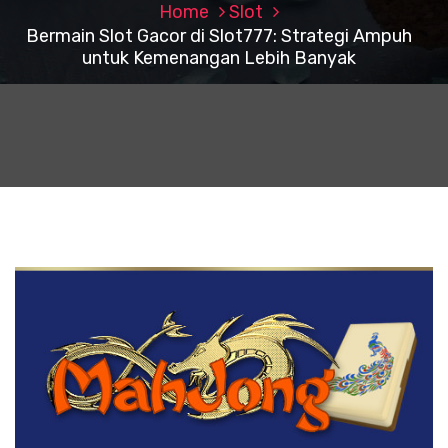
Home
Slot
Bermain Slot Gacor di Slot777: Strategi Ampuh
untuk Kemenangan Lebih Banyak