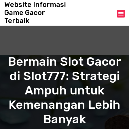
S
Website Informasi
k
Game Gacor
i
Terbaik
p
t
o
c
o
n
Bermain Slot Gacor
t
e
di Slot777: Strategi
n
t
Ampuh untuk
Kemenangan Lebih
Banyak