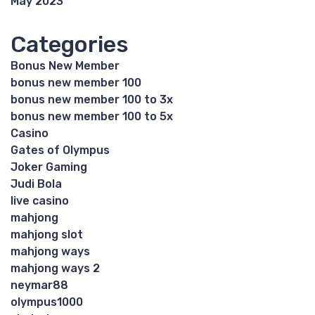
May 2023
Categories
Bonus New Member
bonus new member 100
bonus new member 100 to 3x
bonus new member 100 to 5x
Casino
Gates of Olympus
Joker Gaming
Judi Bola
live casino
mahjong
mahjong slot
mahjong ways
mahjong ways 2
neymar88
olympus1000