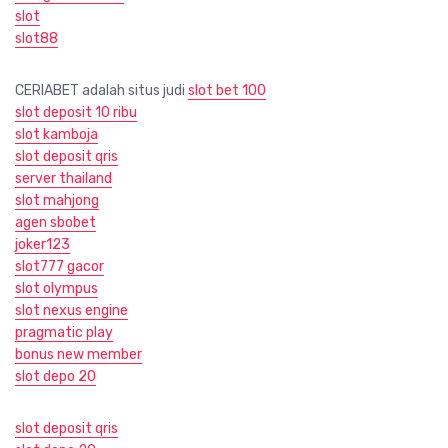
slot
slot88
CERIABET adalah situs judi
slot bet 100
slot deposit 10 ribu
slot kamboja
slot deposit qris
server thailand
slot mahjong
agen sbobet
joker123
slot777 gacor
slot olympus
slot nexus engine
pragmatic play
bonus new member
slot depo 20
slot deposit qris