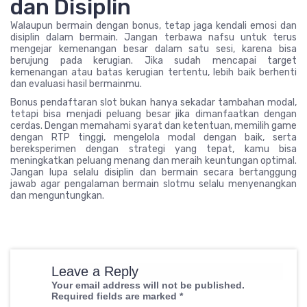
dan Disiplin
Walaupun bermain dengan bonus, tetap jaga kendali emosi dan
disiplin dalam bermain. Jangan terbawa nafsu untuk terus
mengejar kemenangan besar dalam satu sesi, karena bisa
berujung pada kerugian. Jika sudah mencapai target
kemenangan atau batas kerugian tertentu, lebih baik berhenti
dan evaluasi hasil bermainmu.
Bonus pendaftaran slot bukan hanya sekadar tambahan modal,
tetapi bisa menjadi peluang besar jika dimanfaatkan dengan
cerdas. Dengan memahami syarat dan ketentuan, memilih game
dengan RTP tinggi, mengelola modal dengan baik, serta
bereksperimen dengan strategi yang tepat, kamu bisa
meningkatkan peluang menang dan meraih keuntungan optimal.
Jangan lupa selalu disiplin dan bermain secara bertanggung
jawab agar pengalaman bermain slotmu selalu menyenangkan
dan menguntungkan.
Leave a Reply
Your email address will not be published.
Required fields are marked
*