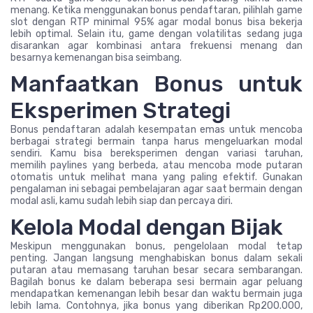
menang. Ketika menggunakan bonus pendaftaran, pilihlah game
slot dengan RTP minimal 95% agar modal bonus bisa bekerja
lebih optimal. Selain itu, game dengan volatilitas sedang juga
disarankan agar kombinasi antara frekuensi menang dan
besarnya kemenangan bisa seimbang.
Manfaatkan Bonus untuk
Eksperimen Strategi
Bonus pendaftaran adalah kesempatan emas untuk mencoba
berbagai strategi bermain tanpa harus mengeluarkan modal
sendiri. Kamu bisa bereksperimen dengan variasi taruhan,
memilih paylines yang berbeda, atau mencoba mode putaran
otomatis untuk melihat mana yang paling efektif. Gunakan
pengalaman ini sebagai pembelajaran agar saat bermain dengan
modal asli, kamu sudah lebih siap dan percaya diri.
Kelola Modal dengan Bijak
Meskipun menggunakan bonus, pengelolaan modal tetap
penting. Jangan langsung menghabiskan bonus dalam sekali
putaran atau memasang taruhan besar secara sembarangan.
Bagilah bonus ke dalam beberapa sesi bermain agar peluang
mendapatkan kemenangan lebih besar dan waktu bermain juga
lebih lama. Contohnya, jika bonus yang diberikan Rp200.000,