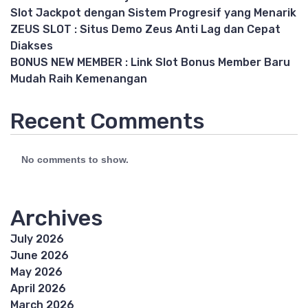
Slot Jackpot dengan Sistem Progresif yang Menarik
ZEUS SLOT : Situs Demo Zeus Anti Lag dan Cepat
Diakses
BONUS NEW MEMBER : Link Slot Bonus Member Baru
Mudah Raih Kemenangan
Recent Comments
No comments to show.
Archives
July 2026
June 2026
May 2026
April 2026
March 2026