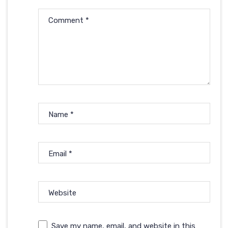
Comment
*
Name
*
Email
*
Website
Save my name, email, and website in this