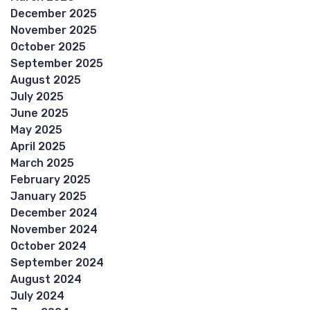
December 2025
November 2025
October 2025
September 2025
August 2025
July 2025
June 2025
May 2025
April 2025
March 2025
February 2025
January 2025
December 2024
November 2024
October 2024
September 2024
August 2024
July 2024