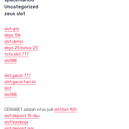
Uncategorized
zeus slot
slot qris
depo 10k
slot demo
depo 25 bonus 25
toto slot 777
slot88
slot gacor 777
slot gacor hari ini
slot
slot88
CERIABET adalah situs judi
slot bet 100
slot deposit 10 ribu
slot kamboja
slot deposit qris