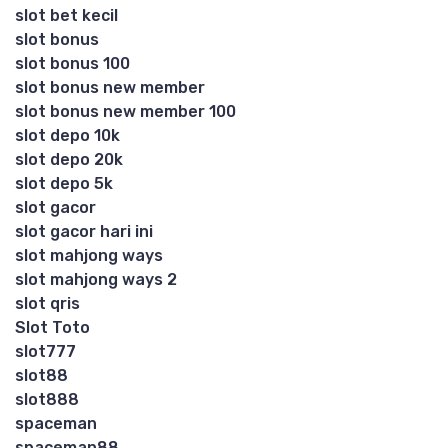
slot bet kecil
slot bonus
slot bonus 100
slot bonus new member
slot bonus new member 100
slot depo 10k
slot depo 20k
slot depo 5k
slot gacor
slot gacor hari ini
slot mahjong ways
slot mahjong ways 2
slot qris
Slot Toto
slot777
slot88
slot888
spaceman
spaceman88