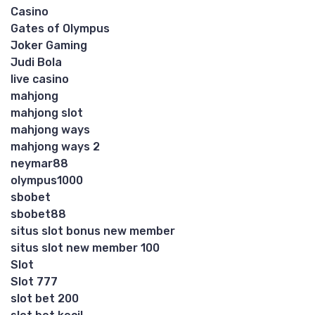
Casino
Gates of Olympus
Joker Gaming
Judi Bola
live casino
mahjong
mahjong slot
mahjong ways
mahjong ways 2
neymar88
olympus1000
sbobet
sbobet88
situs slot bonus new member
situs slot new member 100
Slot
Slot 777
slot bet 200