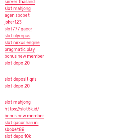
server thailand
slot mahjong
agen sbobet
joker123
slot777 gacor
slot olympus
slot nexus engine
pragmatic play
bonus new member
slot depo 20
slot deposit qris
slot depo 20
slot mahjong
https://slot5k.id/
bonus new member
slot gacor hari ini
sbobet88
slot depo 10k