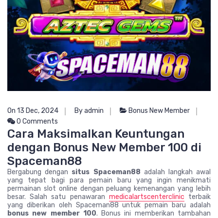
On 13 Dec, 2024
By admin
Bonus New Member
0 Comments
Cara Maksimalkan Keuntungan
dengan Bonus New Member 100 di
Spaceman88
Bergabung dengan
situs Spaceman88
adalah langkah awal
yang tepat bagi para pemain baru yang ingin menikmati
permainan slot online dengan peluang kemenangan yang lebih
besar. Salah satu penawaran
medicalartscenterclinic
terbaik
yang diberikan oleh Spaceman88 untuk pemain baru adalah
bonus new member 100
. Bonus ini memberikan tambahan