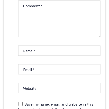
Comment
*
Name
*
Email
*
Website
Save my name, email, and website in this