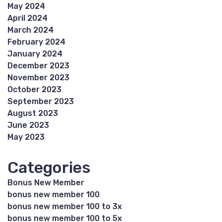
May 2024
April 2024
March 2024
February 2024
January 2024
December 2023
November 2023
October 2023
September 2023
August 2023
June 2023
May 2023
Categories
Bonus New Member
bonus new member 100
bonus new member 100 to 3x
bonus new member 100 to 5x