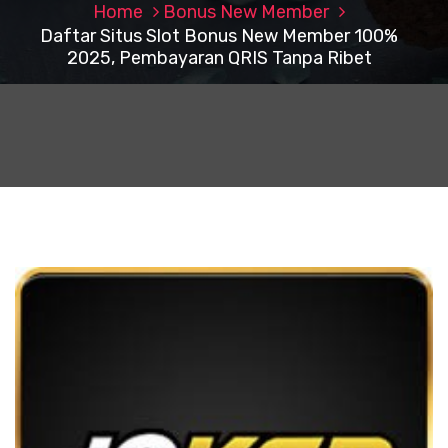
Home
Bonus New Member
Daftar Situs Slot Bonus New Member 100%
2025, Pembayaran QRIS Tanpa Ribet