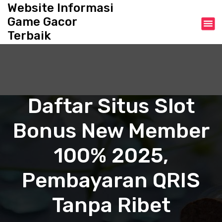
S
Website Informasi
k
Game Gacor
i
Terbaik
p
t
o
c
o
n
Daftar Situs Slot
t
e
Bonus New Member
n
t
100% 2025,
Pembayaran QRIS
Tanpa Ribet