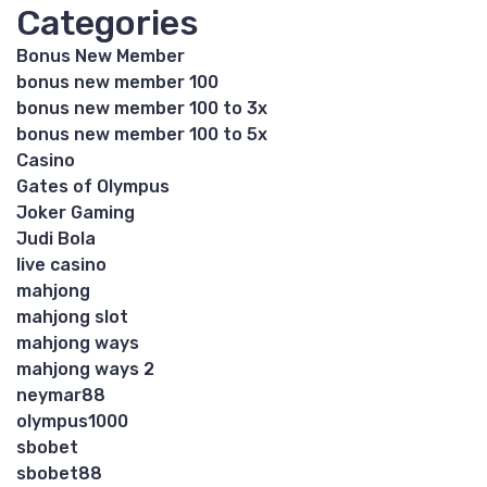
Categories
Bonus New Member
bonus new member 100
bonus new member 100 to 3x
bonus new member 100 to 5x
Casino
Gates of Olympus
Joker Gaming
Judi Bola
live casino
mahjong
mahjong slot
mahjong ways
mahjong ways 2
neymar88
olympus1000
sbobet
sbobet88