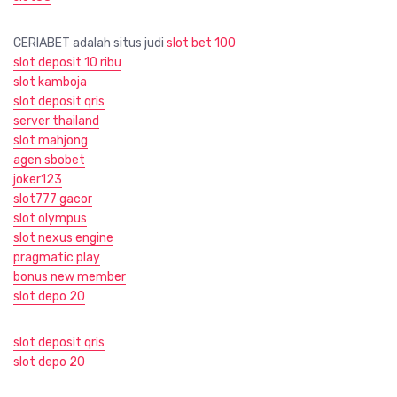
CERIABET adalah situs judi
slot bet 100
slot deposit 10 ribu
slot kamboja
slot deposit qris
server thailand
slot mahjong
agen sbobet
joker123
slot777 gacor
slot olympus
slot nexus engine
pragmatic play
bonus new member
slot depo 20
slot deposit qris
slot depo 20