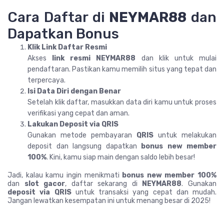
Cara Daftar di
NEYMAR88
dan
Dapatkan Bonus
Klik Link Daftar Resmi
Akses
link resmi NEYMAR88
dan klik untuk mulai
pendaftaran. Pastikan kamu memilih situs yang tepat dan
terpercaya.
Isi Data Diri dengan Benar
Setelah klik daftar, masukkan data diri kamu untuk proses
verifikasi yang cepat dan aman.
Lakukan Deposit via QRIS
Gunakan metode pembayaran
QRIS
untuk melakukan
deposit dan langsung dapatkan
bonus new member
100%
. Kini, kamu siap main dengan saldo lebih besar!
Jadi, kalau kamu ingin menikmati
bonus new member 100%
dan
slot gacor
, daftar sekarang di
NEYMAR88
. Gunakan
deposit via QRIS
untuk transaksi yang cepat dan mudah.
Jangan lewatkan kesempatan ini untuk menang besar di 2025!