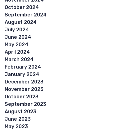
October 2024
September 2024
August 2024
July 2024
June 2024
May 2024
April 2024
March 2024
February 2024
January 2024
December 2023
November 2023
October 2023
September 2023
August 2023
June 2023
May 2023