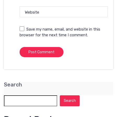
Website
Save my name, email, and website in this
browser for the next time I comment.
Search
Search