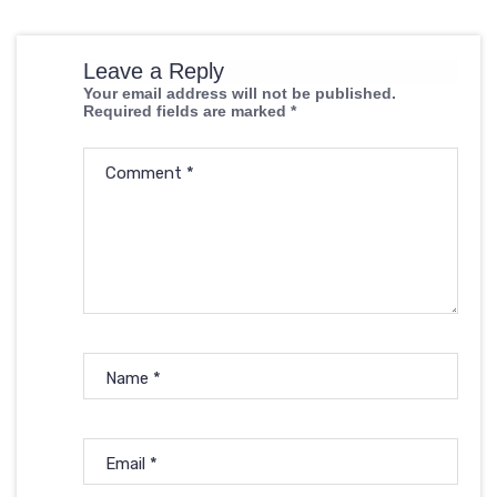
Leave a Reply
Your email address will not be published.
Required fields are marked
*
Comment
*
Name
*
Email
*