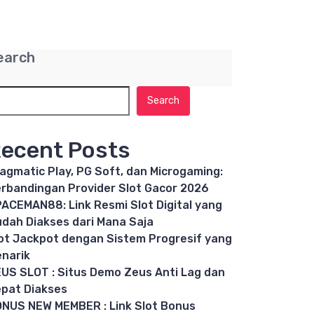
earch
Search
ecent Posts
agmatic Play, PG Soft, dan Microgaming:
rbandingan Provider Slot Gacor 2026
ACEMAN88: Link Resmi Slot Digital yang
dah Diakses dari Mana Saja
ot Jackpot dengan Sistem Progresif yang
narik
US SLOT : Situs Demo Zeus Anti Lag dan
pat Diakses
NUS NEW MEMBER : Link Slot Bonus