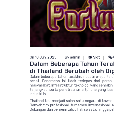
On 10 Jun, 2025
By admin
Slot
Dalam Beberapa Tahun Terak
di Thailand Berubah oleh Dig
Dalam beberapa tahun terakhir, industri e-sports
pesat. Fenomena ini tidak terlepas dari peran 
masyarakat. Infrastruktur teknologi yang semakin 
terjangkau, serta penetrasi smartphone yang lua
industri ini.
Thailand kini menjadi salah satu negara di kawas
Banyak tim profesional, turnamen internasional, 
Dukungan dari pemerintah, pihak swasta, hingga pel