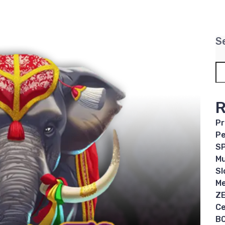
S
R
Pr
Pe
SP
Mu
Sl
Me
ZE
Ce
BO