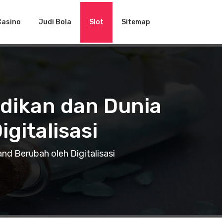
Casino
Judi Bola
Slot
Sitemap
idikan dan Dunia
igitalisasi
nd Berubah oleh Digitalisasi