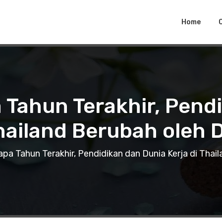
Home
Tahun Terakhir, Pend
hailand Berubah oleh D
a Tahun Terakhir, Pendidikan dan Dunia Kerja di Thaila