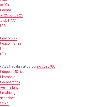
po 10k
ot demo
po 25 bonus 25
to slot 777
ot88
ot gacor 777
t gacor hari ini
t
ot88
RIABET adalah situs judi
slot bet 100
t deposit 10 ribu
ot kamboja
t deposit qris
rver thailand
ot mahjong
en sbobet
ker123