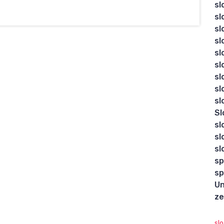
sl
sl
sl
sl
sl
sl
sl
sl
sl
Sl
sl
sl
sl
s
s
Un
ze
slo