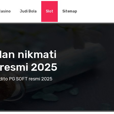
Casino
Judi Bola
Slot
Sitemap
an nikmati
 resmi 2025
dito PG SOFT resmi 2025