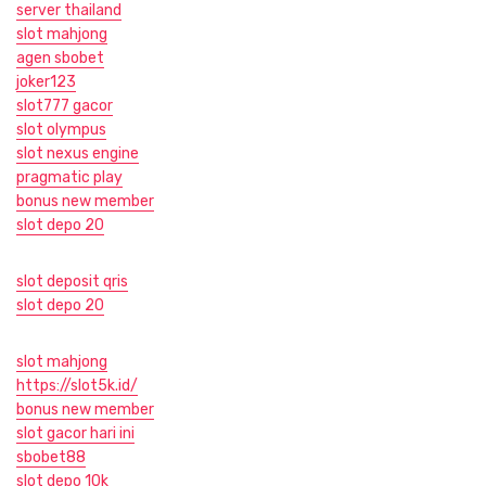
server thailand
slot mahjong
agen sbobet
joker123
slot777 gacor
slot olympus
slot nexus engine
pragmatic play
bonus new member
slot depo 20
slot deposit qris
slot depo 20
slot mahjong
https://slot5k.id/
bonus new member
slot gacor hari ini
sbobet88
slot depo 10k