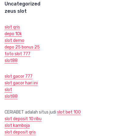
Uncategorized
zeus slot
slot qris
depo 10k
slot demo
depo 25 bonus 25
toto slot 777
slot88
slot gacor 777
slot gacor hari ini
slot
slot88
CERIABET adalah situs judi
slot bet 100
slot deposit 10 ribu
slot kamboja
slot deposit qris