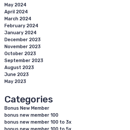
May 2024
April 2024
March 2024
February 2024
January 2024
December 2023
November 2023
October 2023
September 2023
August 2023
June 2023
May 2023
Categories
Bonus New Member
bonus new member 100
bonus new member 100 to 3x
bonus new member 100 to 5x