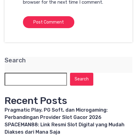
browser for the next time I comment.
Search
Search
Recent Posts
Pragmatic Play, PG Soft, dan Microgaming:
Perbandingan Provider Slot Gacor 2026
SPACEMAN88: Link Resmi Slot Digital yang Mudah
Diakses dari Mana Saja