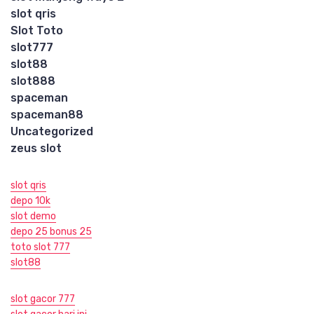
slot qris
Slot Toto
slot777
slot88
slot888
spaceman
spaceman88
Uncategorized
zeus slot
slot qris
depo 10k
slot demo
depo 25 bonus 25
toto slot 777
slot88
slot gacor 777