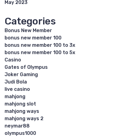
May 2023
Categories
Bonus New Member
bonus new member 100
bonus new member 100 to 3x
bonus new member 100 to 5x
Casino
Gates of Olympus
Joker Gaming
Judi Bola
live casino
mahjong
mahjong slot
mahjong ways
mahjong ways 2
neymar88
olympus1000