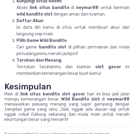
Kunjungi Situs Resmi
Akses
link situs bandito
di
neymar88
untuk bermain
wild bandito slot
dengan aman dan nyaman.
Daftar Akun
Isi data diri kamu di situs untuk membuat akun dan
langsung siap main.
Pilih Game Wild Bandito
Cari game
bandito slot
di pilihan permainan dan mulai
petualanganmu meraih jackpot!
Taruhan dan Menang
Tentukan taruhanmu dan biarkan
slot gacor
ini
memberikan kemenangan besar buat kamu!
Kesimpulan
Main di
link situs bandito slot gacor
hari ini bisa jadi jalan
menuju kemenangan besar.
Wild Bandito slot
di
neymar88
menawarkan peluang menang yang super gampang dengan
tampilan game yang seru. Jadi, nggak ada alasan lagi untuk
nggak coba! Gabung sekarang dan mulai main untuk meraih
keuntungan besar yang menanti!