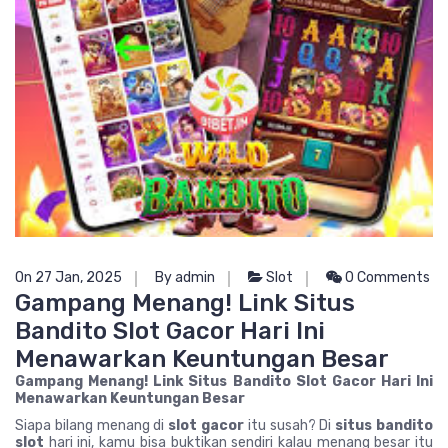
On 27 Jan, 2025
By admin
Slot
0 Comments
Gampang Menang! Link Situs
Bandito Slot Gacor Hari Ini
Menawarkan Keuntungan Besar
Gampang Menang! Link Situs Bandito Slot Gacor Hari Ini
Menawarkan Keuntungan Besar
Siapa bilang menang di
slot gacor
itu susah? Di
situs bandito
slot
hari ini, kamu bisa buktikan sendiri kalau menang besar itu