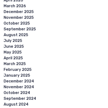
April 2026
March 2026
December 2025
November 2025
October 2025
September 2025
August 2025
July 2025
June 2025
May 2025
April 2025
March 2025
February 2025
January 2025
December 2024
November 2024
October 2024
September 2024
August 2024