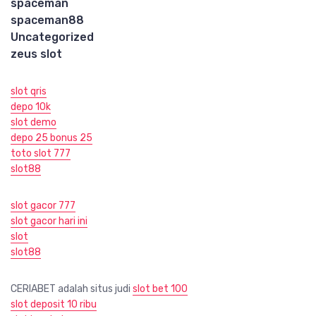
spaceman
spaceman88
Uncategorized
zeus slot
slot qris
depo 10k
slot demo
depo 25 bonus 25
toto slot 777
slot88
slot gacor 777
slot gacor hari ini
slot
slot88
CERIABET adalah situs judi
slot bet 100
slot deposit 10 ribu