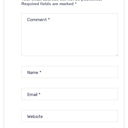
Required fields are marked
*
Comment
*
Name
*
Email
*
Website