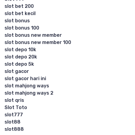
slot bet 200
slot bet kecil
slot bonus
slot bonus 100
slot bonus new member
slot bonus new member 100
slot depo 10k
slot depo 20k
slot depo 5k
slot gacor
slot gacor hari ini
slot mahjong ways
slot mahjong ways 2
slot qris
Slot Toto
slot777
slot88
slot888