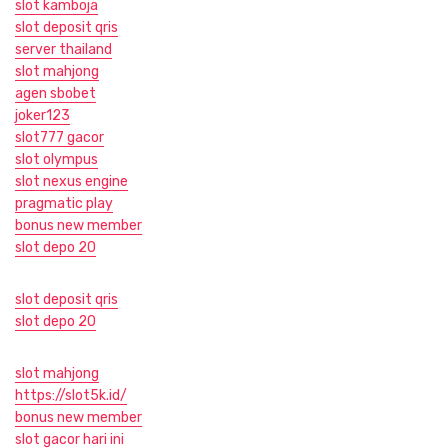
slot kamboja
slot deposit qris
server thailand
slot mahjong
agen sbobet
joker123
slot777 gacor
slot olympus
slot nexus engine
pragmatic play
bonus new member
slot depo 20
slot deposit qris
slot depo 20
slot mahjong
https://slot5k.id/
bonus new member
slot gacor hari ini