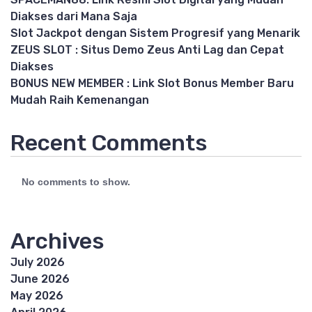
Diakses dari Mana Saja
Slot Jackpot dengan Sistem Progresif yang Menarik
ZEUS SLOT : Situs Demo Zeus Anti Lag dan Cepat
Diakses
BONUS NEW MEMBER : Link Slot Bonus Member Baru
Mudah Raih Kemenangan
Recent Comments
No comments to show.
Archives
July 2026
June 2026
May 2026