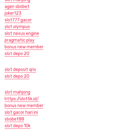
agen sbobet
joker123
slot777 gacor
slot olympus
slot nexus engine
pragmatic play
bonus new member
slot depo 20
slot deposit qris
slot depo 20
slot mahjong
https://slot5k.id/
bonus new member
slot gacor hari ini
sbobet88
slot depo 10k