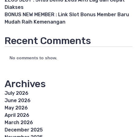
Diakses
BONUS NEW MEMBER : Link Slot Bonus Member Baru
Mudah Raih Kemenangan
Recent Comments
No comments to show.
Archives
July 2026
June 2026
May 2026
April 2026
March 2026
December 2025