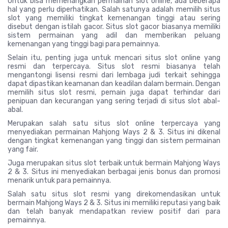
Untuk bisa memenangkan permainan slot online, ada beberapa
hal yang perlu diperhatikan. Salah satunya adalah memilih situs
slot yang memiliki tingkat kemenangan tinggi atau sering
disebut dengan istilah gacor. Situs slot gacor biasanya memiliki
sistem permainan yang adil dan memberikan peluang
kemenangan yang tinggi bagi para pemainnya.
Selain itu, penting juga untuk mencari situs slot online yang
resmi dan terpercaya. Situs slot resmi biasanya telah
mengantongi lisensi resmi dari lembaga judi terkait sehingga
dapat dipastikan keamanan dan keadilan dalam bermain. Dengan
memilih situs slot resmi, pemain juga dapat terhindar dari
penipuan dan kecurangan yang sering terjadi di situs slot abal-
abal.
Merupakan salah satu situs slot online terpercaya yang
menyediakan permainan Mahjong Ways 2 & 3. Situs ini dikenal
dengan tingkat kemenangan yang tinggi dan sistem permainan
yang fair.
Juga merupakan situs slot terbaik untuk bermain Mahjong Ways
2 & 3. Situs ini menyediakan berbagai jenis bonus dan promosi
menarik untuk para pemainnya.
Salah satu situs slot resmi yang direkomendasikan untuk
bermain Mahjong Ways 2 & 3. Situs ini memiliki reputasi yang baik
dan telah banyak mendapatkan review positif dari para
pemainnya.