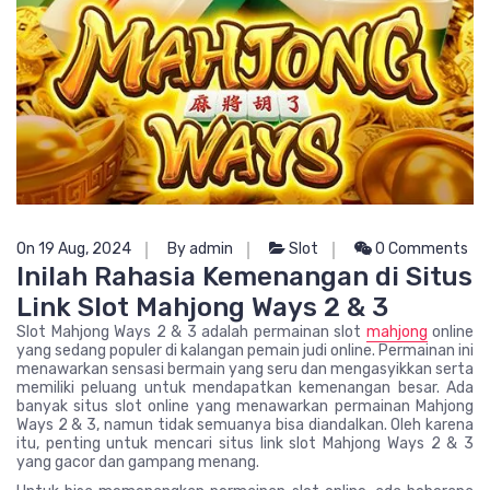
On 19 Aug, 2024
By admin
Slot
0 Comments
Inilah Rahasia Kemenangan di Situs
Link Slot Mahjong Ways 2 & 3
Slot Mahjong Ways 2 & 3 adalah permainan slot
mahjong
online
yang sedang populer di kalangan pemain judi online. Permainan ini
menawarkan sensasi bermain yang seru dan mengasyikkan serta
memiliki peluang untuk mendapatkan kemenangan besar. Ada
banyak situs slot online yang menawarkan permainan Mahjong
Ways 2 & 3, namun tidak semuanya bisa diandalkan. Oleh karena
itu, penting untuk mencari situs link slot Mahjong Ways 2 & 3
yang gacor dan gampang menang.