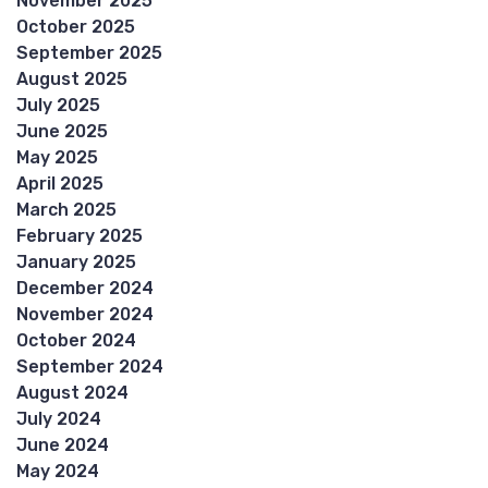
November 2025
October 2025
September 2025
August 2025
July 2025
June 2025
May 2025
April 2025
March 2025
February 2025
January 2025
December 2024
November 2024
October 2024
September 2024
August 2024
July 2024
June 2024
May 2024