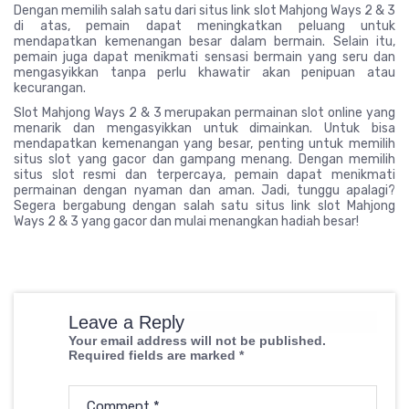
Dengan memilih salah satu dari situs link slot Mahjong Ways 2 & 3
di atas, pemain dapat meningkatkan peluang untuk
mendapatkan kemenangan besar dalam bermain. Selain itu,
pemain juga dapat menikmati sensasi bermain yang seru dan
mengasyikkan tanpa perlu khawatir akan penipuan atau
kecurangan.
Slot Mahjong Ways 2 & 3 merupakan permainan slot online yang
menarik dan mengasyikkan untuk dimainkan. Untuk bisa
mendapatkan kemenangan yang besar, penting untuk memilih
situs slot yang gacor dan gampang menang. Dengan memilih
situs slot resmi dan terpercaya, pemain dapat menikmati
permainan dengan nyaman dan aman. Jadi, tunggu apalagi?
Segera bergabung dengan salah satu situs link slot Mahjong
Ways 2 & 3 yang gacor dan mulai menangkan hadiah besar!
Leave a Reply
Your email address will not be published.
Required fields are marked
*
Comment
*