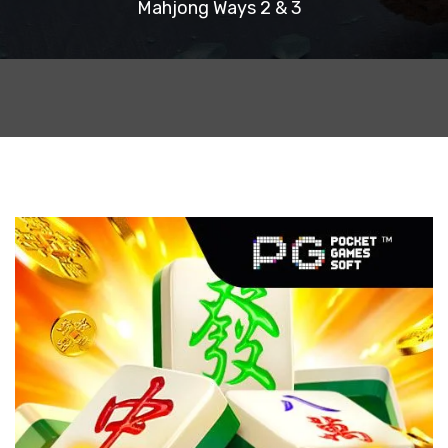
Mahjong Ways 2 & 3