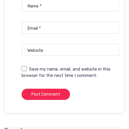
Name
*
Email
*
Website
Save my name, email, and website in this
browser for the next time I comment.