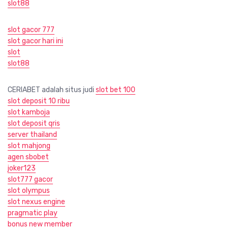
slot88
slot gacor 777
slot gacor hari ini
slot
slot88
CERIABET adalah situs judi
slot bet 100
slot deposit 10 ribu
slot kamboja
slot deposit qris
server thailand
slot mahjong
agen sbobet
joker123
slot777 gacor
slot olympus
slot nexus engine
pragmatic play
bonus new member