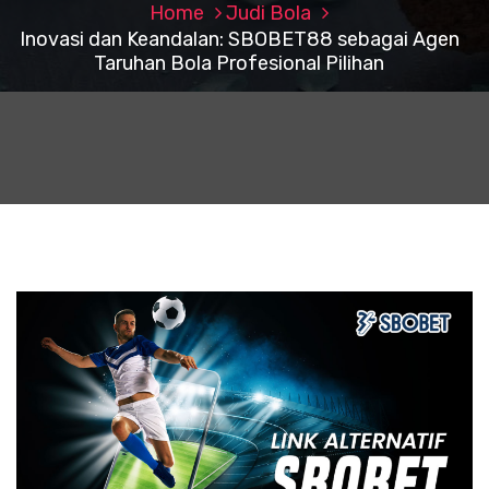
Home
Judi Bola
Inovasi dan Keandalan: SBOBET88 sebagai Agen
Taruhan Bola Profesional Pilihan