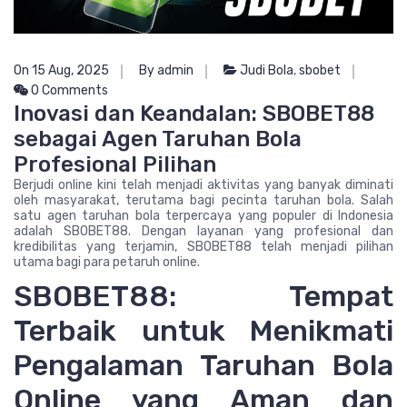
On 15 Aug, 2025
By admin
Judi Bola
,
sbobet
0 Comments
Inovasi dan Keandalan: SBOBET88
sebagai Agen Taruhan Bola
Profesional Pilihan
Berjudi online kini telah menjadi aktivitas yang banyak diminati
oleh masyarakat, terutama bagi pecinta taruhan bola. Salah
satu agen taruhan bola terpercaya yang populer di Indonesia
adalah SBOBET88. Dengan layanan yang profesional dan
kredibilitas yang terjamin, SBOBET88 telah menjadi pilihan
utama bagi para petaruh online.
SBOBET88: Tempat
Terbaik untuk Menikmati
Pengalaman Taruhan Bola
Online yang Aman dan