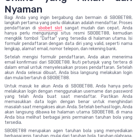
Nyaman
Bagi Anda yang ingin bergabung dan bermain di SBOBET88,
langkah pertama yang perlu dilakukan adalah mendaftar. Proses
pendaftaran di
sbobet slot
sangat mudah dan cepat. Anda
hanya perlu mengunjungi situs resmi SBOBET88, kemudian
mengklik tombol “Daftar” yang tersedia di halaman utama. Isi
formulir pendaftaran dengan data diri yang valid, seperti nama
lengkap, alamat email, nomor telepon, dan rekening bank.
Setelah mengisi formulir pendaftaran, Anda akan menerima
email konfirmasi dari SBOBET88. Ikuti petunjuk yang tertera di
dalam email untuk menyelesaikan proses pendaftaran. Setelah
akun Anda selesai dibuat, Anda bisa langsung melakukan login
dan mulai bertaruh di SBOBET88.
Untuk masuk ke akun Anda di SBOBET88, Anda hanya perlu
melakukan login dengan menggunakan username dan password
yang telah Anda buat saat mendaftar. Pastikan Anda
memasukkan data login dengan benar untuk menghindari
masalah saat mengakses akun Anda. Setelah berhasil login, Anda
akan langsung dibawa ke halaman utama SBOBET88, di mana
Anda bisa melihat berbagai jenis permainan taruhan bola yang
tersedia.
SBOBET88 merupakan agen taruhan bola yang menyediakan
berbagai jenis taruhan, mulai dari taruhan bola, taruhan olahraga,