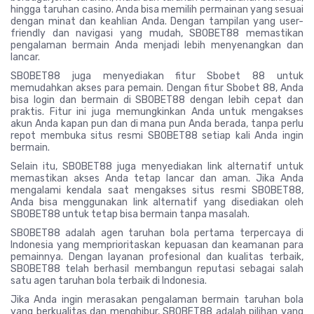
hingga taruhan casino. Anda bisa memilih permainan yang sesuai
dengan minat dan keahlian Anda. Dengan tampilan yang user-
friendly dan navigasi yang mudah, SBOBET88 memastikan
pengalaman bermain Anda menjadi lebih menyenangkan dan
lancar.
SBOBET88 juga menyediakan fitur Sbobet 88 untuk
memudahkan akses para pemain. Dengan fitur Sbobet 88, Anda
bisa login dan bermain di SBOBET88 dengan lebih cepat dan
praktis. Fitur ini juga memungkinkan Anda untuk mengakses
akun Anda kapan pun dan di mana pun Anda berada, tanpa perlu
repot membuka situs resmi SBOBET88 setiap kali Anda ingin
bermain.
Selain itu, SBOBET88 juga menyediakan link alternatif untuk
memastikan akses Anda tetap lancar dan aman. Jika Anda
mengalami kendala saat mengakses situs resmi SBOBET88,
Anda bisa menggunakan link alternatif yang disediakan oleh
SBOBET88 untuk tetap bisa bermain tanpa masalah.
SBOBET88 adalah agen taruhan bola pertama terpercaya di
Indonesia yang memprioritaskan kepuasan dan keamanan para
pemainnya. Dengan layanan profesional dan kualitas terbaik,
SBOBET88 telah berhasil membangun reputasi sebagai salah
satu agen taruhan bola terbaik di Indonesia.
Jika Anda ingin merasakan pengalaman bermain taruhan bola
yang berkualitas dan menghibur, SBOBET88 adalah pilihan yang