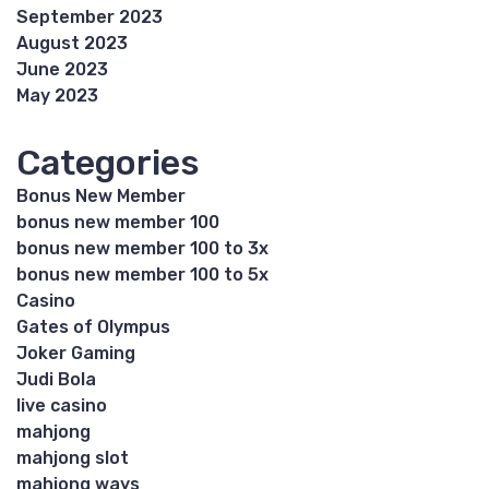
September 2023
August 2023
June 2023
May 2023
Categories
Bonus New Member
bonus new member 100
bonus new member 100 to 3x
bonus new member 100 to 5x
Casino
Gates of Olympus
Joker Gaming
Judi Bola
live casino
mahjong
mahjong slot
mahjong ways