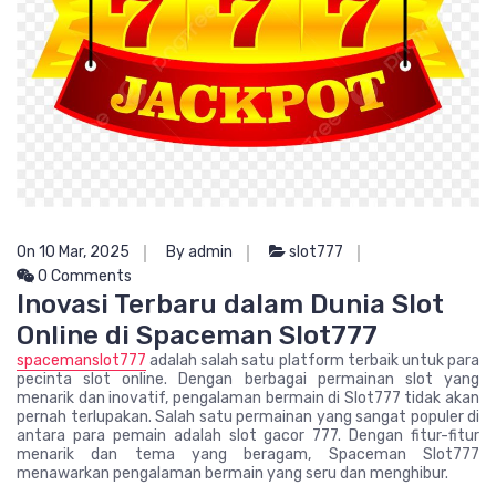
On 10 Mar, 2025
By admin
slot777
0 Comments
Inovasi Terbaru dalam Dunia Slot
Online di Spaceman Slot777
spacemanslot777
adalah salah satu platform terbaik untuk para
pecinta slot online. Dengan berbagai permainan slot yang
menarik dan inovatif, pengalaman bermain di Slot777 tidak akan
pernah terlupakan. Salah satu permainan yang sangat populer di
antara para pemain adalah slot gacor 777. Dengan fitur-fitur
menarik dan tema yang beragam, Spaceman Slot777
menawarkan pengalaman bermain yang seru dan menghibur.