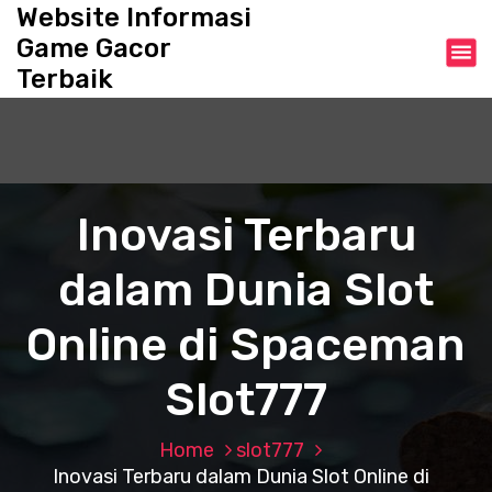
S
Website Informasi
k
Game Gacor
i
Terbaik
p
t
o
c
o
n
Inovasi Terbaru
t
e
dalam Dunia Slot
n
t
Online di Spaceman
Slot777
Home
slot777
Inovasi Terbaru dalam Dunia Slot Online di