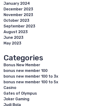
January 2024
December 2023
November 2023
October 2023
September 2023
August 2023
June 2023
May 2023
Categories
Bonus New Member
bonus new member 100
bonus new member 100 to 3x
bonus new member 100 to 5x
Casino
Gates of Olympus
Joker Gaming
Judi Bola