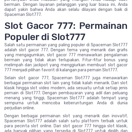
bermain. Dengan layanan pelanggan yang luar biasa ini, Anda
dapat yakin bahwa Anda akan selalu dilayani dengan baik di
Spaceman Slot777.
Slot Gacor 777: Permainan
Populer di Slot777
Salah satu permainan yang paling populer di Spaceman Slot777
adalah slot gacor 777. Dengan tema yang menarik dan grafis
yang mengagumkan, slot gacor 777 menawarkan pengalaman
bermain yang tidak akan terlupakan. Fitur-fitur bonus yang
melimpah dan jackpot yang menggiurkan membuat slot gacor
777 menjadi pilihan favorit di kalangan para pemain Slot777.
Selain slot gacor 777, Spaceman Slot777 juga menawarkan
berbagai permainan slot lain yang tidak kalah menarik. Dari slot
klasik hingga slot video modern, ada sesuatu untuk setiap jenis
pemain di Slot777. Dengan pembayaran yang adil dan peluang
menang yang tinggi, Spaceman Slot777 adalah tempat yang
sempurna untuk mencoba keberuntungan Anda di dunia
perjudian online.
Dengan berbagai permainan slot yang menarik dan inovatif,
Spaceman Slot777 adalah salah satu platform terbaik untuk
para pecinta slot online. Dari slot gacor 777 hingga slot klasik,
ada banyak pilihan yang tersedia di Slot777 untuk dipilih dan