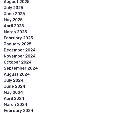
August 2025
July 2025
June 2025
May 2025
April 2025
March 2025
February 2025
January 2025
December 2024
November 2024
October 2024
September 2024
August 2024
July 2024
June 2024
May 2024
April 2024
March 2024
February 2024