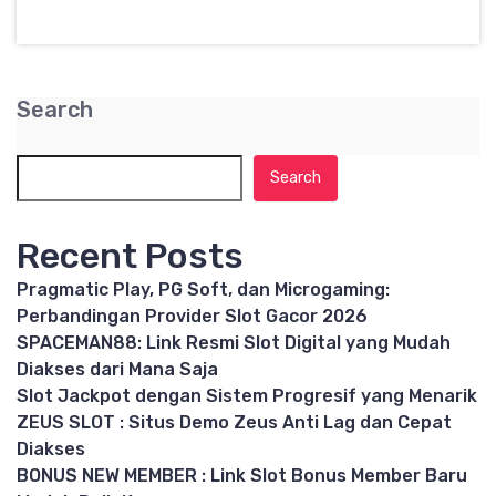
Search
Search
Recent Posts
Pragmatic Play, PG Soft, dan Microgaming:
Perbandingan Provider Slot Gacor 2026
SPACEMAN88: Link Resmi Slot Digital yang Mudah
Diakses dari Mana Saja
Slot Jackpot dengan Sistem Progresif yang Menarik
ZEUS SLOT : Situs Demo Zeus Anti Lag dan Cepat
Diakses
BONUS NEW MEMBER : Link Slot Bonus Member Baru