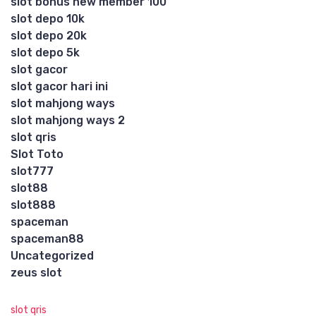
slot bonus new member 100
slot depo 10k
slot depo 20k
slot depo 5k
slot gacor
slot gacor hari ini
slot mahjong ways
slot mahjong ways 2
slot qris
Slot Toto
slot777
slot88
slot888
spaceman
spaceman88
Uncategorized
zeus slot
slot qris