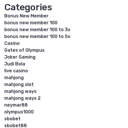
Categories
Bonus New Member
bonus new member 100
bonus new member 100 to 3x
bonus new member 100 to 5x
Casino
Gates of Olympus
Joker Gaming
Judi Bola
live casino
mahjong
mahjong slot
mahjong ways
mahjong ways 2
neymar88
olympus1000
sbobet
sbobet88