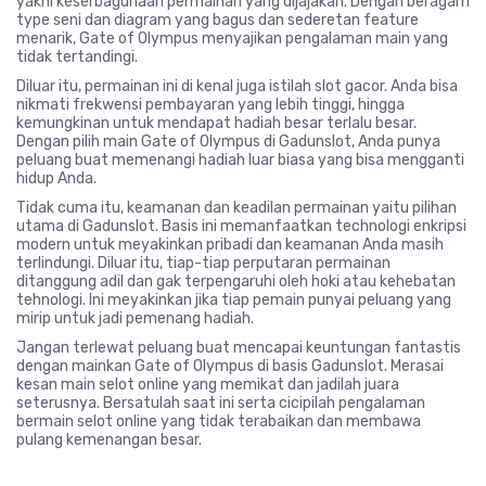
yakni keserbagunaan permainan yang dijajakan. Dengan beragam
type seni dan diagram yang bagus dan sederetan feature
menarik, Gate of Olympus menyajikan pengalaman main yang
tidak tertandingi.
Diluar itu, permainan ini di kenal juga istilah slot gacor. Anda bisa
nikmati frekwensi pembayaran yang lebih tinggi, hingga
kemungkinan untuk mendapat hadiah besar terlalu besar.
Dengan pilih main Gate of Olympus di Gadunslot, Anda punya
peluang buat memenangi hadiah luar biasa yang bisa mengganti
hidup Anda.
Tidak cuma itu, keamanan dan keadilan permainan yaitu pilihan
utama di Gadunslot. Basis ini memanfaatkan technologi enkripsi
modern untuk meyakinkan pribadi dan keamanan Anda masih
terlindungi. Diluar itu, tiap-tiap perputaran permainan
ditanggung adil dan gak terpengaruhi oleh hoki atau kehebatan
tehnologi. Ini meyakinkan jika tiap pemain punyai peluang yang
mirip untuk jadi pemenang hadiah.
Jangan terlewat peluang buat mencapai keuntungan fantastis
dengan mainkan Gate of Olympus di basis Gadunslot. Merasai
kesan main selot online yang memikat dan jadilah juara
seterusnya. Bersatulah saat ini serta cicipilah pengalaman
bermain selot online yang tidak terabaikan dan membawa
pulang kemenangan besar.