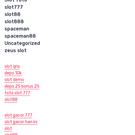
slot777
slot88
slot888
spaceman
spaceman88
Uncategorized
zeus slot
slot qris
depo 10k
slot demo
depo 25 bonus 25
toto slot 777
slot88
slot gacor 777
slot gacor hari ini
slot