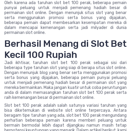
Oleh karena ada taruhan slot bet 100 perak, beberapa pemain
punyai peluang untuk menjadi pemenang hadiah besar di
permainan slot online. Dengan menunjuk situs slot yang benar
serta menggunakan promosi serta bonus yang dijajakan,
beberapa pemain dapat membesarkan kesempatan mereka di
dalam mencapai kemenangan serta jadi milyader di dunia
permainan slot online.
Berhasil Menang di Slot Bet
Kecil 100 Rupiah
Jadi ikhtisar, taruhan slot bet 100 perak sebagai sisi dari
beberapa type taruhan slot yang siap di berapa situs slot online.
Dengan menunjuk blog yang benar serta menggunakan promosi
serta bonus yang dijajakan, beberapa pemain punyai peluang
untuk menjadi pemenang hadiah besar di permainan slot yang
mereka bermainkan. Maka jangan kuatir untuk coba peruntungan
anda di dalam memasangkan taruhan slot bet 100 perak serta
raih kemenangan besar di permainan slot online.
Slot bet 100 perak adalah salah satunya variasi taruhan yang
bisa diketemukan di website slot online terpercaya. Antara
beragam tipe taruhan yang ada, slot bet 100 perak mengundang
perhatian beberapa pemain karena memberi peluang untuk
bermain bermodal lebih dapat dijangkau namun masih tetap
berpotensi keuntungan yang menarik. Dalam artikel berikut, kami