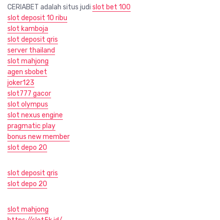
CERIABET adalah situs judi
slot bet 100
slot deposit 10 ribu
slot kamboja
slot deposit qris
server thailand
slot mahjong
agen sbobet
joker123
slot777 gacor
slot olympus
slot nexus engine
pragmatic play
bonus new member
slot depo 20
slot deposit qris
slot depo 20
slot mahjong