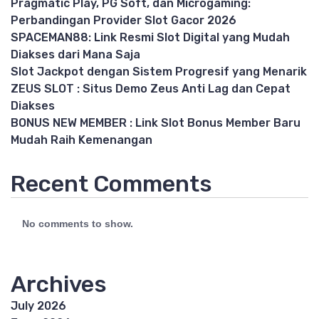
Pragmatic Play, PG Soft, dan Microgaming:
Perbandingan Provider Slot Gacor 2026
SPACEMAN88: Link Resmi Slot Digital yang Mudah
Diakses dari Mana Saja
Slot Jackpot dengan Sistem Progresif yang Menarik
ZEUS SLOT : Situs Demo Zeus Anti Lag dan Cepat
Diakses
BONUS NEW MEMBER : Link Slot Bonus Member Baru
Mudah Raih Kemenangan
Recent Comments
No comments to show.
Archives
July 2026