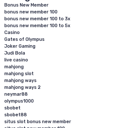
Bonus New Member
bonus new member 100
bonus new member 100 to 3x
bonus new member 100 to 5x
Casino
Gates of Olympus
Joker Gaming
Judi Bola
live casino
mahjong
mahjong slot
mahjong ways
mahjong ways 2
neymar88
olympus1000
sbobet
sbobet88
situs slot bonus new member