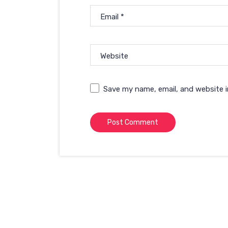
Email
*
Website
Save my name, email, and website i