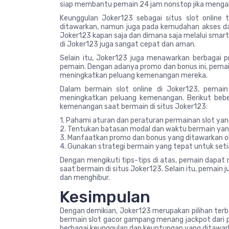
siap membantu pemain 24 jam nonstop jika mengal
Keunggulan Joker123 sebagai situs slot online 
ditawarkan, namun juga pada kemudahan akses da
Joker123 kapan saja dan dimana saja melalui smart
di Joker123 juga sangat cepat dan aman.
Selain itu, Joker123 juga menawarkan berbagai 
pemain. Dengan adanya promo dan bonus ini, pema
meningkatkan peluang kemenangan mereka.
Dalam bermain slot online di Joker123, pemai
meningkatkan peluang kemenangan. Berikut bebe
kemenangan saat bermain di situs Joker123:
1. Pahami aturan dan peraturan permainan slot yan
2. Tentukan batasan modal dan waktu bermain yan
3. Manfaatkan promo dan bonus yang ditawarkan o
4. Gunakan strategi bermain yang tepat untuk setia
Dengan mengikuti tips-tips di atas, pemain dapa
saat bermain di situs Joker123. Selain itu, pema
dan menghibur.
Kesimpulan
Dengan demikian, Joker123 merupakan pilihan terba
bermain slot gacor gampang menang jackpot dari p
berbagai keunggulan dan keuntungan yang ditawar