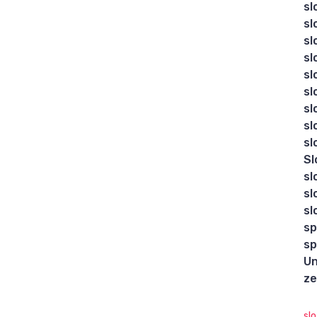
sl
sl
sl
sl
sl
sl
sl
sl
sl
Sl
sl
sl
sl
s
s
Un
ze
slo