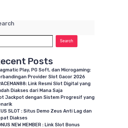
earch
Search
ecent Posts
agmatic Play, PG Soft, dan Microgaming:
rbandingan Provider Slot Gacor 2026
ACEMAN88: Link Resmi Slot Digital yang
dah Diakses dari Mana Saja
ot Jackpot dengan Sistem Progresif yang
narik
US SLOT : Situs Demo Zeus Anti Lag dan
pat Diakses
NUS NEW MEMBER : Link Slot Bonus