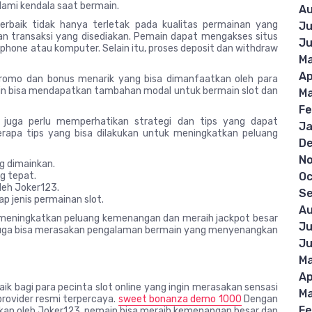
ami kendala saat bermain.
Au
terbaik tidak hanya terletak pada kualitas permainan yang
Ju
n transaksi yang disediakan. Pemain dapat mengakses situs
Ju
phone atau komputer. Selain itu, proses deposit dan withdraw
Ma
Ap
promo dan bonus menarik yang bisa dimanfaatkan oleh para
in bisa mendapatkan tambahan modal untuk bermain slot dan
Ma
Fe
n juga perlu memperhatikan strategi dan tips yang dapat
Ja
rapa tips yang bisa dilakukan untuk meningkatkan peluang
D
N
g dimainkan.
Oc
g tepat.
leh Joker123.
S
p jenis permainan slot.
Au
t meningkatkan peluang kemenangan dan meraih jackpot besar
Ju
in juga bisa merasakan pengalaman bermain yang menyenangkan
Ju
Ma
Ap
ik bagi para pecinta slot online yang ingin merasakan sensasi
Ma
rovider resmi terpercaya.
sweet bonanza demo 1000
Dengan
Fe
kan oleh Joker123, pemain bisa meraih kemenangan besar dan