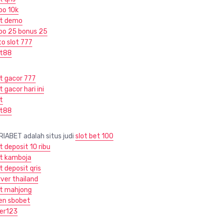
po 10k
ot demo
po 25 bonus 25
to slot 777
ot88
ot gacor 777
t gacor hari ini
t
ot88
RIABET adalah situs judi
slot bet 100
t deposit 10 ribu
ot kamboja
t deposit qris
rver thailand
ot mahjong
en sbobet
ker123