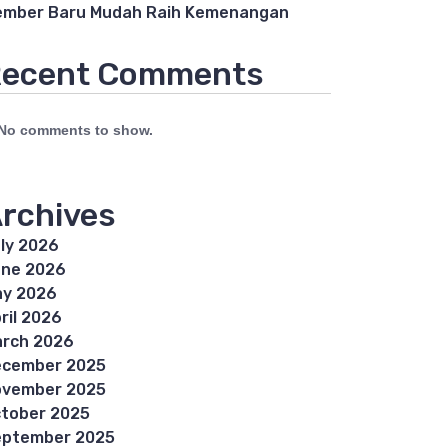
mber Baru Mudah Raih Kemenangan
ecent Comments
No comments to show.
rchives
ly 2026
ne 2026
y 2026
ril 2026
rch 2026
ecember 2025
ovember 2025
tober 2025
eptember 2025