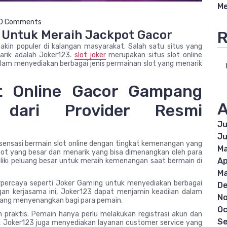
Me
0 Comments
R
k Untuk Meraih Jackpot Gacor
kin populer di kalangan masyarakat. Salah satu situs yang
rik adalah Joker123.
slot joker
merupakan situs slot online
alam menyediakan berbagai jenis permainan slot yang menarik
ot Online Gacor Gampang
A
dari Provider Resmi
Ju
Ju
ensasi bermain slot online dengan tingkat kemenangan yang
Ma
kpot yang besar dan menarik yang bisa dimenangkan oleh para
Ap
liki peluang besar untuk meraih kemenangan saat bermain di
Ma
rpercaya seperti Joker Gaming untuk menyediakan berbagai
D
gan kerjasama ini, Joker123 dapat menjamin keadilan dalam
N
ang menyenangkan bagi para pemain.
Oc
 praktis. Pemain hanya perlu melakukan registrasi akun dan
S
u, Joker123 juga menyediakan layanan customer service yang