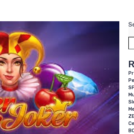
S
R
Pr
Pe
SP
Mu
Sl
Me
ZE
Ce
BO