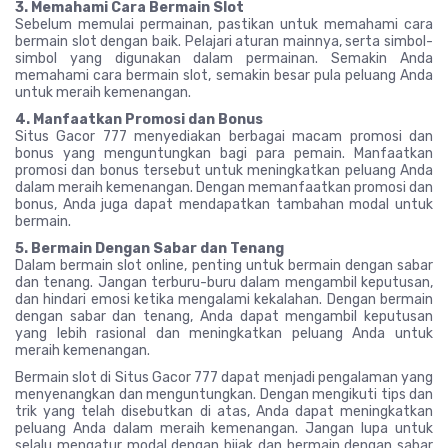
3. Memahami Cara Bermain Slot
Sebelum memulai permainan, pastikan untuk memahami cara
bermain slot dengan baik. Pelajari aturan mainnya, serta simbol-
simbol yang digunakan dalam permainan. Semakin Anda
memahami cara bermain slot, semakin besar pula peluang Anda
untuk meraih kemenangan.
4. Manfaatkan Promosi dan Bonus
Situs Gacor 777 menyediakan berbagai macam promosi dan
bonus yang menguntungkan bagi para pemain. Manfaatkan
promosi dan bonus tersebut untuk meningkatkan peluang Anda
dalam meraih kemenangan. Dengan memanfaatkan promosi dan
bonus, Anda juga dapat mendapatkan tambahan modal untuk
bermain.
5. Bermain Dengan Sabar dan Tenang
Dalam bermain slot online, penting untuk bermain dengan sabar
dan tenang. Jangan terburu-buru dalam mengambil keputusan,
dan hindari emosi ketika mengalami kekalahan. Dengan bermain
dengan sabar dan tenang, Anda dapat mengambil keputusan
yang lebih rasional dan meningkatkan peluang Anda untuk
meraih kemenangan.
Bermain slot di Situs Gacor 777 dapat menjadi pengalaman yang
menyenangkan dan menguntungkan. Dengan mengikuti tips dan
trik yang telah disebutkan di atas, Anda dapat meningkatkan
peluang Anda dalam meraih kemenangan. Jangan lupa untuk
selalu mengatur modal dengan bijak dan bermain dengan sabar