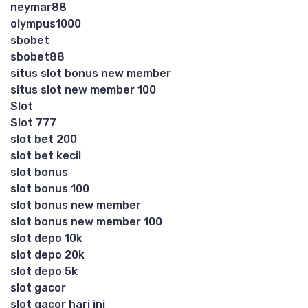
neymar88
olympus1000
sbobet
sbobet88
situs slot bonus new member
situs slot new member 100
Slot
Slot 777
slot bet 200
slot bet kecil
slot bonus
slot bonus 100
slot bonus new member
slot bonus new member 100
slot depo 10k
slot depo 20k
slot depo 5k
slot gacor
slot gacor hari ini