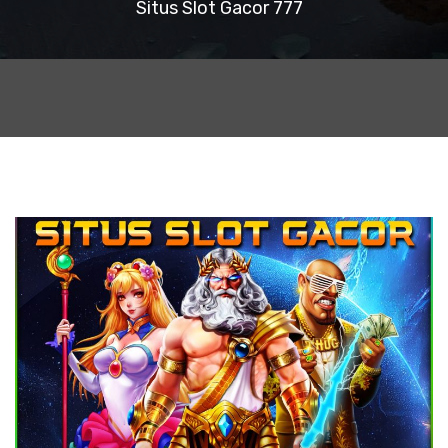
Situs Slot Gacor 777