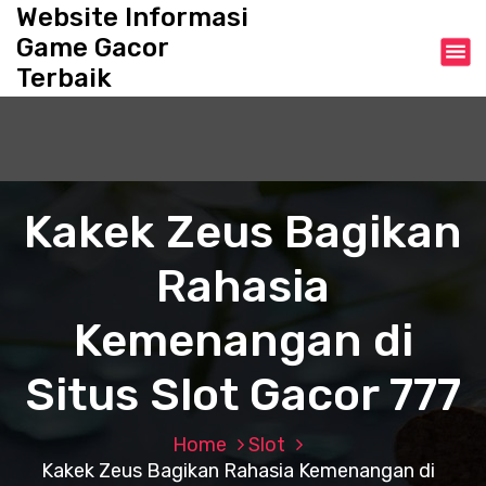
S
Website Informasi
k
Game Gacor
i
Terbaik
p
t
o
c
o
n
Kakek Zeus Bagikan
t
e
Rahasia
n
t
Kemenangan di
Situs Slot Gacor 777
Home
Slot
Kakek Zeus Bagikan Rahasia Kemenangan di