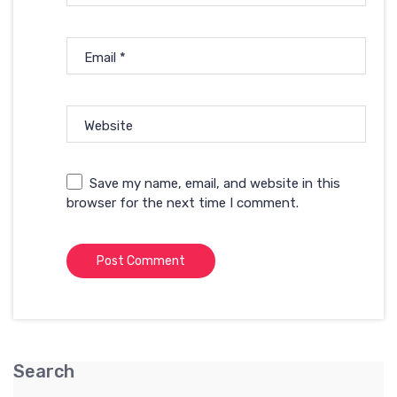
Email
*
Website
Save my name, email, and website in this
browser for the next time I comment.
Search