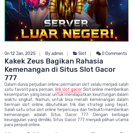
On 12 Jan, 2025
By admin
Slot
0 Comments
Kakek Zeus Bagikan Rahasia
Kemenangan di Situs Slot Gacor
777
Dalam dunia perjudian online, permainan slot selalu menjadi salah
satu favorit para pemain.
link slot gacor
Slot online memberikan
kesempatan yang besar untuk mendapatkan keuntungan dalam
waktu singkat. Namun, untuk bisa meraih kemenangan dalam
bermain slot online, dibutuhkan trik dan strategi yang tepat.
Salah satu situs slot online terpercaya dan terbukti memberikan
kemenangan adalah Situs Gacor 777. Dengan berbagai
keunggulan yang dimiliki, Situs Gacor 777 menjadi pilihan utama
para penjudi online.