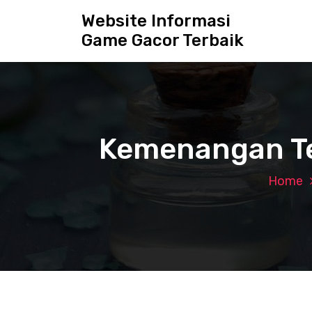
S
Website Informasi
k
Game Gacor Terbaik
i
p
t
o
c
o
n
Kemenangan Ter
t
e
n
Home
t