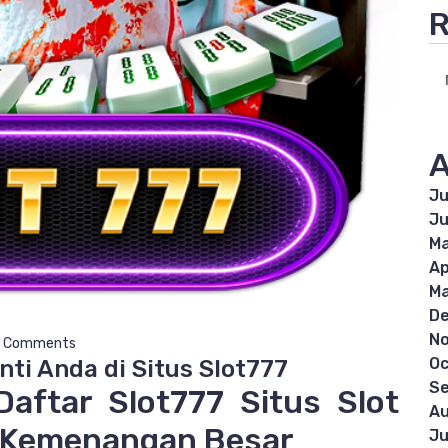
R
A
Ju
Ju
Ma
Ap
Ma
D
N
 Comments
Oc
i Anda di Situs Slot777
S
 Daftar Slot777 Situs Slot
Au
h Kemenangan Besar
Ju