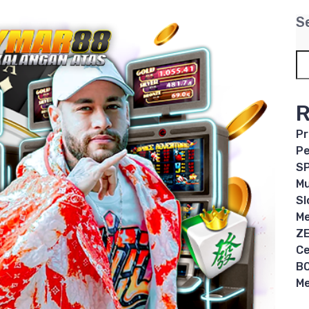
S
R
Pr
Pe
SP
Mu
Sl
Me
ZE
Ce
BO
Me