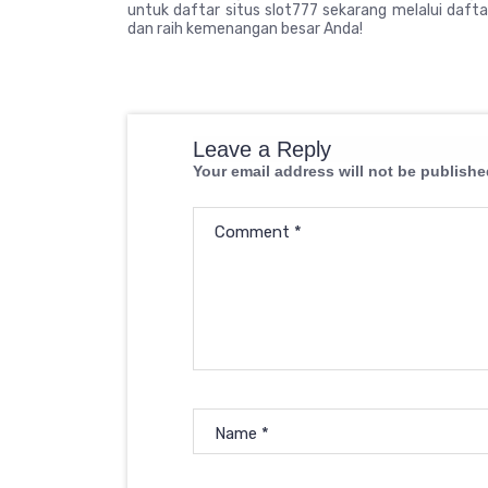
untuk daftar situs slot777 sekarang melalui daf
dan raih kemenangan besar Anda!
Leave a Reply
Your email address will not be publishe
Comment
*
Name
*