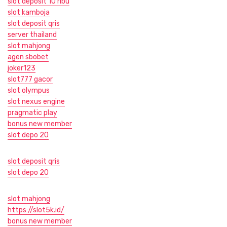
slot deposit 10 ribu
slot kamboja
slot deposit qris
server thailand
slot mahjong
agen sbobet
joker123
slot777 gacor
slot olympus
slot nexus engine
pragmatic play
bonus new member
slot depo 20
slot deposit qris
slot depo 20
slot mahjong
https://slot5k.id/
bonus new member