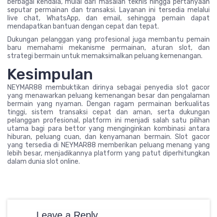
berbagai kendala, mulai dari masalah teknis hingga pertanyaan
seputar permainan dan transaksi. Layanan ini tersedia melalui
live chat, WhatsApp, dan email, sehingga pemain dapat
mendapatkan bantuan dengan cepat dan tepat.
Dukungan pelanggan yang profesional juga membantu pemain
baru memahami mekanisme permainan, aturan slot, dan
strategi bermain untuk memaksimalkan peluang kemenangan.
Kesimpulan
NEYMAR88 membuktikan dirinya sebagai penyedia slot gacor
yang menawarkan peluang kemenangan besar dan pengalaman
bermain yang nyaman. Dengan ragam permainan berkualitas
tinggi, sistem transaksi cepat dan aman, serta dukungan
pelanggan profesional, platform ini menjadi salah satu pilihan
utama bagi para bettor yang menginginkan kombinasi antara
hiburan, peluang cuan, dan kenyamanan bermain. Slot gacor
yang tersedia di NEYMAR88 memberikan peluang menang yang
lebih besar, menjadikannya platform yang patut diperhitungkan
dalam dunia slot online.
Leave a Reply