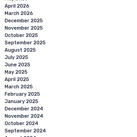
April 2026
March 2026
December 2025
November 2025
October 2025
September 2025
August 2025
July 2025
June 2025
May 2025
April 2025
March 2025
February 2025
January 2025
December 2024
November 2024
October 2024
September 2024