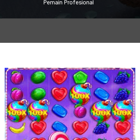
Pemain Profesional