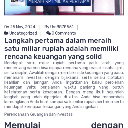
On 25 May, 2024
By Urn8878551
Uncategorized
0 Comments
Langkah pertama dalam meraih
satu miliar rupiah adalah memiliki
rencana keuangan yang solid
Mendapat satu miliar rupiah pertama yaitu arah yang
menentang namun bisa digapai rencana yang masak, usaha giat,
serta disiplin. Awalilah dengan membikin ide keuangan yang padu,
menanam investasi dengan bijaksana, serta selalu ciptakan
keahlian dan jaringan Anda. Ingatkanlah kalau perolehan
keuangan yaitu perjalanan waktu panjang yang butuh
ketelatenan serta kesabaran. Dengan meng ikuti sejumlah
langkah yang udah diperjelas di atas, Anda bisa menambah
kemungkinan Anda buat sampai satu miliar rupiah pertama serta
mendapat kemajuan keuangan yang Anda inginkan.
Perencanaan Keuangan dan Investasi
Memulai dengan