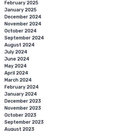
February 2025
January 2025
December 2024
November 2024
October 2024
September 2024
August 2024
July 2024
June 2024
May 2024
April 2024
March 2024
February 2024
January 2024
December 2023
November 2023
October 2023
September 2023
August 2023