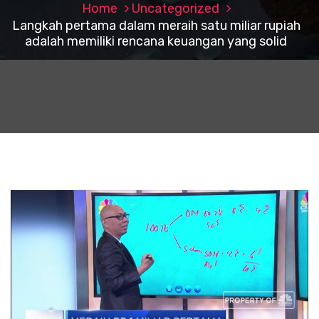
Home
Uncategorized
Langkah pertama dalam meraih satu miliar rupiah
adalah memiliki rencana keuangan yang solid