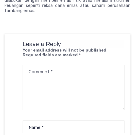
dilakukan dengan membeli emas fisik atau melalui instrumen
keuangan seperti reksa dana emas atau saham perusahaan
tambang emas.
Leave a Reply
Your email address will not be published.
Required fields are marked
*
Comment
*
Name
*