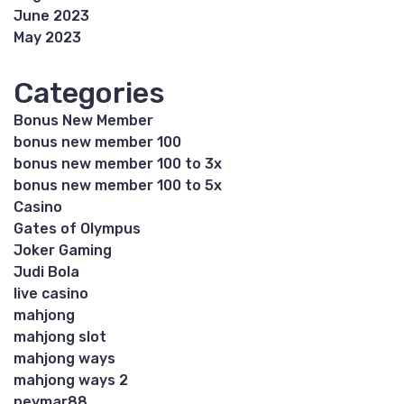
June 2023
May 2023
Categories
Bonus New Member
bonus new member 100
bonus new member 100 to 3x
bonus new member 100 to 5x
Casino
Gates of Olympus
Joker Gaming
Judi Bola
live casino
mahjong
mahjong slot
mahjong ways
mahjong ways 2
neymar88