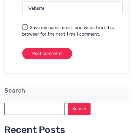
Website
Save my name, email, and website in this
browser for the next time I comment.
Search
Search
Recent Posts