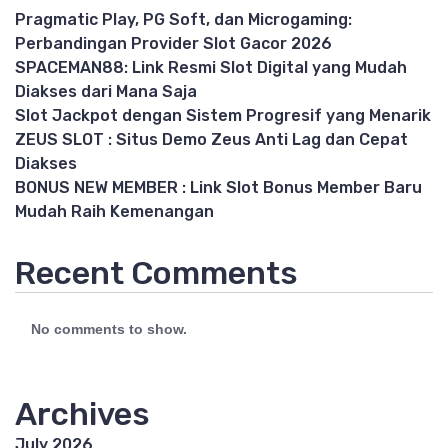
Pragmatic Play, PG Soft, dan Microgaming:
Perbandingan Provider Slot Gacor 2026
SPACEMAN88: Link Resmi Slot Digital yang Mudah
Diakses dari Mana Saja
Slot Jackpot dengan Sistem Progresif yang Menarik
ZEUS SLOT : Situs Demo Zeus Anti Lag dan Cepat
Diakses
BONUS NEW MEMBER : Link Slot Bonus Member Baru
Mudah Raih Kemenangan
Recent Comments
No comments to show.
Archives
July 2026