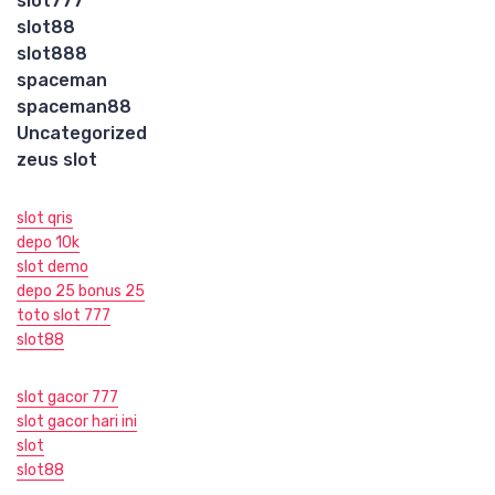
slot777
slot88
slot888
spaceman
spaceman88
Uncategorized
zeus slot
slot qris
depo 10k
slot demo
depo 25 bonus 25
toto slot 777
slot88
slot gacor 777
slot gacor hari ini
slot
slot88