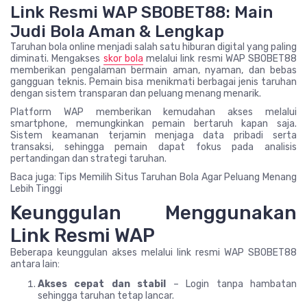
Link Resmi WAP SBOBET88: Main
Judi Bola Aman & Lengkap
Taruhan bola online menjadi salah satu hiburan digital yang paling
diminati. Mengakses
skor bola
melalui link resmi WAP SBOBET88
memberikan pengalaman bermain aman, nyaman, dan bebas
gangguan teknis. Pemain bisa menikmati berbagai jenis taruhan
dengan sistem transparan dan peluang menang menarik.
Platform WAP memberikan kemudahan akses melalui
smartphone, memungkinkan pemain bertaruh kapan saja.
Sistem keamanan terjamin menjaga data pribadi serta
transaksi, sehingga pemain dapat fokus pada analisis
pertandingan dan strategi taruhan.
Baca juga: Tips Memilih Situs Taruhan Bola Agar Peluang Menang
Lebih Tinggi
Keunggulan Menggunakan
Link Resmi WAP
Beberapa keunggulan akses melalui link resmi WAP SBOBET88
antara lain:
Akses cepat dan stabil
– Login tanpa hambatan
sehingga taruhan tetap lancar.