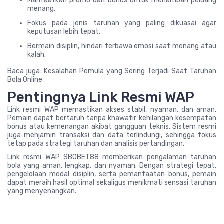
Manfaatkan promo dan bonus untuk menambah peluang
menang.
Fokus pada jenis taruhan yang paling dikuasai agar
keputusan lebih tepat.
Bermain disiplin, hindari terbawa emosi saat menang atau
kalah.
Baca juga: Kesalahan Pemula yang Sering Terjadi Saat Taruhan
Bola Online
Pentingnya Link Resmi WAP
Link resmi WAP memastikan akses stabil, nyaman, dan aman.
Pemain dapat bertaruh tanpa khawatir kehilangan kesempatan
bonus atau kemenangan akibat gangguan teknis. Sistem resmi
juga menjamin transaksi dan data terlindungi, sehingga fokus
tetap pada strategi taruhan dan analisis pertandingan.
Link resmi WAP SBOBET88 memberikan pengalaman taruhan
bola yang aman, lengkap, dan nyaman. Dengan strategi tepat,
pengelolaan modal disiplin, serta pemanfaatan bonus, pemain
dapat meraih hasil optimal sekaligus menikmati sensasi taruhan
yang menyenangkan.