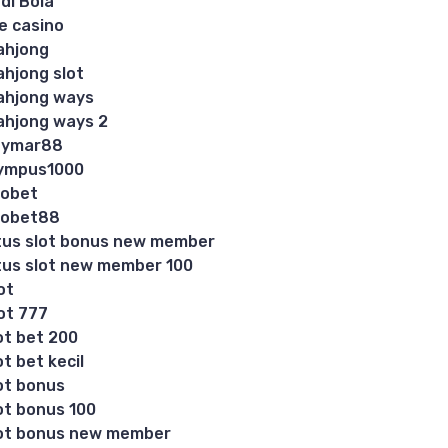
di Bola
ve casino
ahjong
hjong slot
hjong ways
hjong ways 2
eymar88
ympus1000
obet
bobet88
tus slot bonus new member
tus slot new member 100
ot
ot 777
ot bet 200
ot bet kecil
ot bonus
ot bonus 100
ot bonus new member