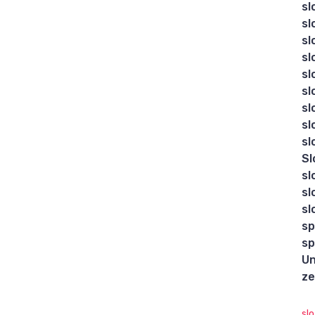
sl
sl
sl
sl
sl
sl
sl
sl
sl
Sl
sl
sl
sl
s
s
Un
ze
slo