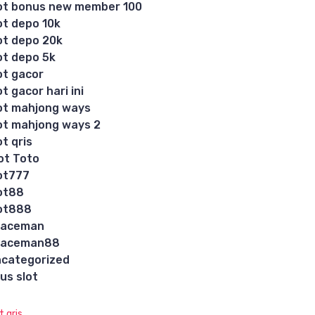
ot bonus new member 100
ot depo 10k
ot depo 20k
ot depo 5k
ot gacor
ot gacor hari ini
ot mahjong ways
ot mahjong ways 2
ot qris
ot Toto
ot777
ot88
ot888
paceman
paceman88
categorized
us slot
t qris