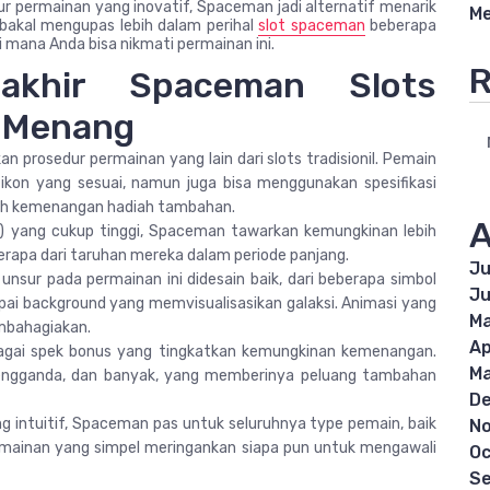
ur permainan yang inovatif, Spaceman jadi alternatif menarik
Me
 bakal mengupas lebih dalam perihal
slot spaceman
beberapa
 di mana Anda bisa nikmati permainan ini.
R
akhir Spaceman Slots
k Menang
n prosedur permainan yang lain dari slots tradisionil. Pemain
kon yang sesuai, namun juga bisa menggunakan spesifikasi
h kemenangan hadiah tambahan.
A
P) yang cukup tinggi, Spaceman tawarkan kemungkinan lebih
rapa dari taruhan mereka dalam periode panjang.
Ju
p unsur pada permainan ini didesain baik, dari beberapa simbol
Ju
ai background yang memvisualisasikan galaksi. Animasi yang
Ma
mbahagiakan.
Ap
bagai spek bonus yang tingkatkan kemungkinan kemenangan.
Ma
s, pengganda, dan banyak, yang memberinya peluang tambahan
D
g intuitif, Spaceman pas untuk seluruhnya type pemain, baik
N
rmainan yang simpel meringankan siapa pun untuk mengawali
Oc
S