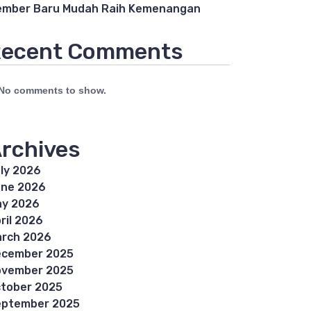
mber Baru Mudah Raih Kemenangan
ecent Comments
No comments to show.
rchives
ly 2026
ne 2026
y 2026
ril 2026
rch 2026
ecember 2025
ovember 2025
tober 2025
eptember 2025