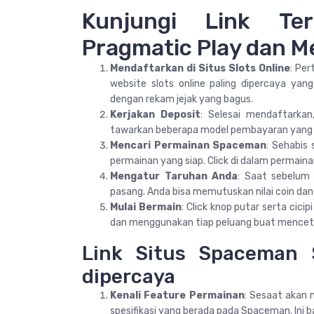
Kunjungi Link Te
Pragmatic Play dan 
Mendaftarkan di Situs Slots Online
: Pe
website slots online paling dipercaya ya
dengan rekam jejak yang bagus.
Kerjakan Deposit
: Selesai mendaftarkan
tawarkan beberapa model pembayaran yang am
Mencari Permainan Spaceman
: Sehabis
permainan yang siap. Click di dalam permain
Mengatur Taruhan Anda
: Saat sebelum
pasang. Anda bisa memutuskan nilai coin da
Mulai Bermain
: Click knop putar serta cic
dan menggunakan tiap peluang buat mence
Link Situs Spaceman 
dipercaya
Kenali Feature Permainan
: Sesaat akan
spesifikasi yang berada pada Spaceman. Ini