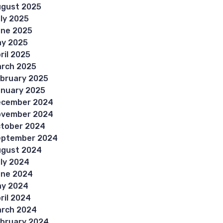
gust 2025
ly 2025
ne 2025
y 2025
ril 2025
rch 2025
bruary 2025
nuary 2025
ecember 2024
ovember 2024
tober 2024
eptember 2024
gust 2024
ly 2024
ne 2024
y 2024
ril 2024
rch 2024
bruary 2024