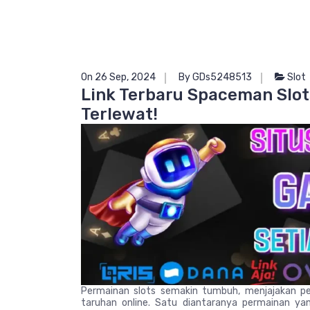
On 26 Sep, 2024
By GDs5248513
Slot
Link Terbaru Spaceman Slot
Terlewat!
Permainan slots semakin tumbuh, menjajakan 
taruhan online. Satu diantaranya permainan ya