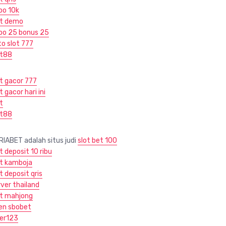
po 10k
ot demo
po 25 bonus 25
to slot 777
ot88
ot gacor 777
t gacor hari ini
t
ot88
RIABET adalah situs judi
slot bet 100
t deposit 10 ribu
ot kamboja
t deposit qris
rver thailand
ot mahjong
en sbobet
ker123