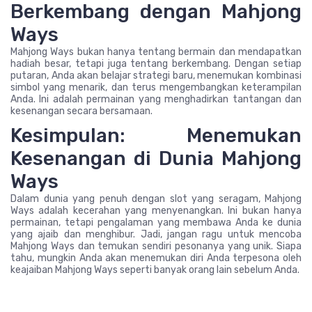
Berkembang dengan Mahjong
Ways
Mahjong Ways bukan hanya tentang bermain dan mendapatkan
hadiah besar, tetapi juga tentang berkembang. Dengan setiap
putaran, Anda akan belajar strategi baru, menemukan kombinasi
simbol yang menarik, dan terus mengembangkan keterampilan
Anda. Ini adalah permainan yang menghadirkan tantangan dan
kesenangan secara bersamaan.
Kesimpulan: Menemukan
Kesenangan di Dunia Mahjong
Ways
Dalam dunia yang penuh dengan slot yang seragam, Mahjong
Ways adalah kecerahan yang menyenangkan. Ini bukan hanya
permainan, tetapi pengalaman yang membawa Anda ke dunia
yang ajaib dan menghibur. Jadi, jangan ragu untuk mencoba
Mahjong Ways dan temukan sendiri pesonanya yang unik. Siapa
tahu, mungkin Anda akan menemukan diri Anda terpesona oleh
keajaiban Mahjong Ways seperti banyak orang lain sebelum Anda.