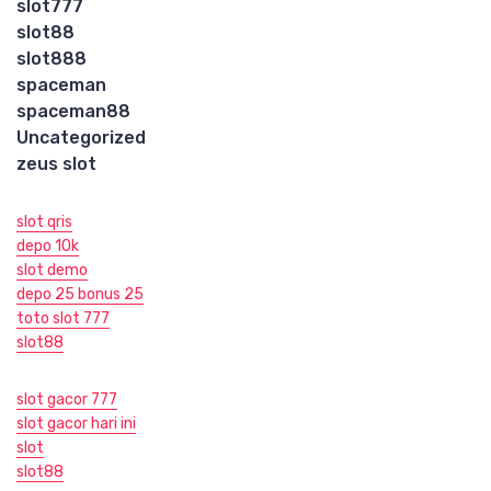
slot777
slot88
slot888
spaceman
spaceman88
Uncategorized
zeus slot
slot qris
depo 10k
slot demo
depo 25 bonus 25
toto slot 777
slot88
slot gacor 777
slot gacor hari ini
slot
slot88