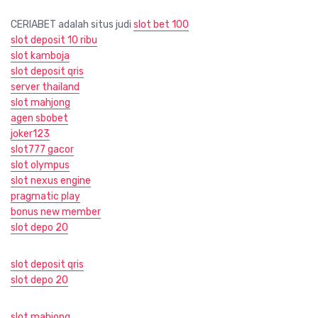
CERIABET adalah situs judi
slot bet 100
slot deposit 10 ribu
slot kamboja
slot deposit qris
server thailand
slot mahjong
agen sbobet
joker123
slot777 gacor
slot olympus
slot nexus engine
pragmatic play
bonus new member
slot depo 20
slot deposit qris
slot depo 20
slot mahjong