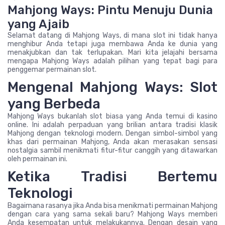
Mahjong Ways: Pintu Menuju Dunia
yang Ajaib
Selamat datang di Mahjong Ways, di mana slot ini tidak hanya
menghibur Anda tetapi juga membawa Anda ke dunia yang
menakjubkan dan tak terlupakan. Mari kita jelajahi bersama
mengapa Mahjong Ways adalah pilihan yang tepat bagi para
penggemar permainan slot.
Mengenal Mahjong Ways: Slot
yang Berbeda
Mahjong Ways bukanlah slot biasa yang Anda temui di kasino
online. Ini adalah perpaduan yang brilian antara tradisi klasik
Mahjong dengan teknologi modern. Dengan simbol-simbol yang
khas dari permainan Mahjong, Anda akan merasakan sensasi
nostalgia sambil menikmati fitur-fitur canggih yang ditawarkan
oleh permainan ini.
Ketika Tradisi Bertemu
Teknologi
Bagaimana rasanya jika Anda bisa menikmati permainan Mahjong
dengan cara yang sama sekali baru? Mahjong Ways memberi
Anda kesempatan untuk melakukannya. Dengan desain yang