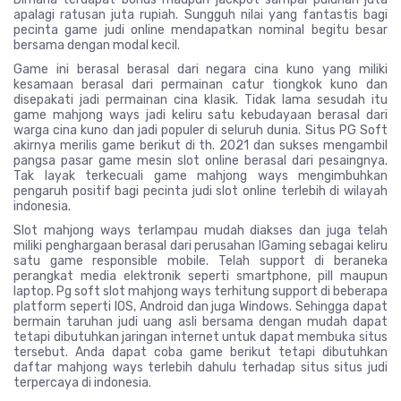
apalagi ratusan juta rupiah. Sungguh nilai yang fantastis bagi
pecinta game judi online mendapatkan nominal begitu besar
bersama dengan modal kecil.
Game ini berasal berasal dari negara cina kuno yang miliki
kesamaan berasal dari permainan catur tiongkok kuno dan
disepakati jadi permainan cina klasik. Tidak lama sesudah itu
game mahjong ways jadi keliru satu kebudayaan berasal dari
warga cina kuno dan jadi populer di seluruh dunia. Situs PG Soft
akirnya merilis game berikut di th. 2021 dan sukses mengambil
pangsa pasar game mesin slot online berasal dari pesaingnya.
Tak layak terkecuali game mahjong ways mengimbuhkan
pengaruh positif bagi pecinta judi slot online terlebih di wilayah
indonesia.
Slot mahjong ways terlampau mudah diakses dan juga telah
miliki penghargaan berasal dari perusahan IGaming sebagai keliru
satu game responsible mobile. Telah support di beraneka
perangkat media elektronik seperti smartphone, pill maupun
laptop. Pg soft slot mahjong ways terhitung support di beberapa
platform seperti IOS, Android dan juga Windows. Sehingga dapat
bermain taruhan judi uang asli bersama dengan mudah dapat
tetapi dibutuhkan jaringan internet untuk dapat membuka situs
tersebut. Anda dapat coba game berikut tetapi dibutuhkan
daftar mahjong ways terlebih dahulu terhadap situs situs judi
terpercaya di indonesia.