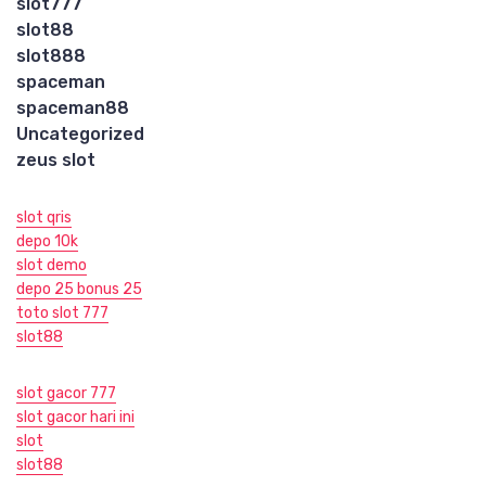
slot777
slot88
slot888
spaceman
spaceman88
Uncategorized
zeus slot
slot qris
depo 10k
slot demo
depo 25 bonus 25
toto slot 777
slot88
slot gacor 777
slot gacor hari ini
slot
slot88