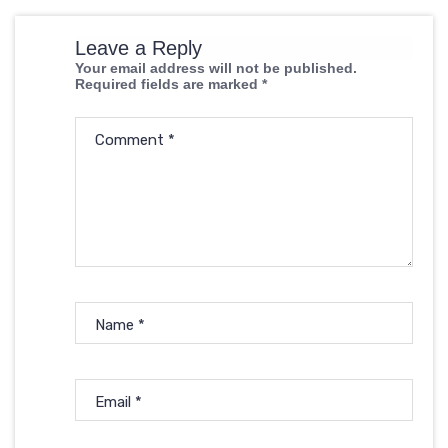
Leave a Reply
Your email address will not be published.
Required fields are marked
*
Comment
*
Name
*
Email
*