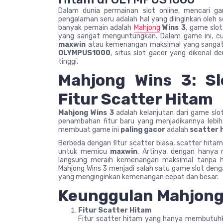
Dalam dunia permainan slot online, mencari
pengalaman seru adalah hal yang diinginkan oleh s
banyak pemain adalah
Mahjong
Wins 3
, game slo
yang sangat menguntungkan. Dalam game ini, c
maxwin
atau kemenangan maksimal yang sangat m
OLYMPUS1000
, situs slot gacor yang dikenal
tinggi.
Mahjong Wins 3: Sl
Fitur Scatter Hitam
Mahjong Wins 3
adalah kelanjutan dari game sl
penambahan fitur baru yang menjadikannya lebi
membuat game ini
paling gacor
adalah
scatter 
Berbeda dengan fitur scatter biasa, scatter hitam
untuk memicu
maxwin
. Artinya, dengan hanya 
langsung meraih kemenangan maksimal tanpa h
Mahjong Wins 3 menjadi salah satu game slot den
yang menginginkan kemenangan cepat dan besar.
Keunggulan Mahjong
Fitur Scatter Hitam
Fitur scatter hitam yang hanya membutuh