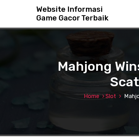
S
Website Informasi
k
Game Gacor Terbaik
i
p
t
o
c
o
n
Mahjong Wins
t
e
Scat
n
t
Home
Slot
Mahjo