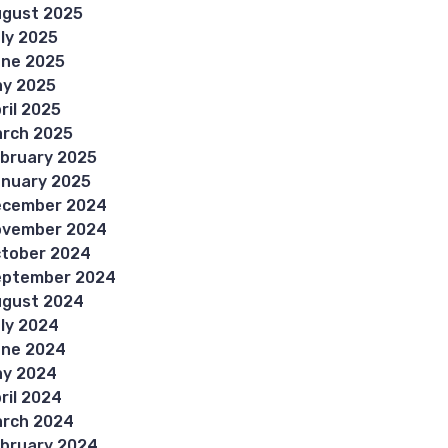
gust 2025
ly 2025
ne 2025
y 2025
ril 2025
rch 2025
bruary 2025
nuary 2025
ecember 2024
ovember 2024
tober 2024
eptember 2024
gust 2024
ly 2024
ne 2024
y 2024
ril 2024
rch 2024
bruary 2024