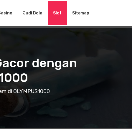
Casino
Judi Bola
Slot
Sitemap
 Gacor dengan
S1000
itam di OLYMPUS1000