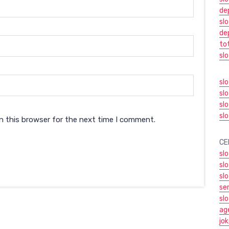
de
sl
de
to
sl
sl
slo
slo
sl
n this browser for the next time I comment.
CE
slo
sl
slo
se
sl
ag
jo