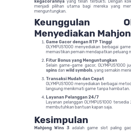
kegacorannya
yang telah terbukti. Dengan kol
menjadi pilihan utama bagi mereka yang me
menguntungkan.
Keunggulan O
Menyediakan Mahjon
Game Gacor dengan RTP Tinggi
OLYMPUS1000 menyediakan berbagai game 
memastikan pemain mendapatkan peluang m
Fitur Bonus yang Menguntungkan
Selain game-game gacor, OLYMPUS1000 jug
spins
dan
wild symbols
, yang semakin men
Transaksi Mudah dan Cepat
OLYMPUS1000 menyediakan berbagai metode
langsung menikmati game tanpa hambatan.
Layanan Pelanggan 24/7
Layanan pelanggan OLYMPUS1000 tersedia 2
membutuhkan bantuan kapan saja.
Kesimpulan
Mahjong Wins 3
adalah game slot paling g