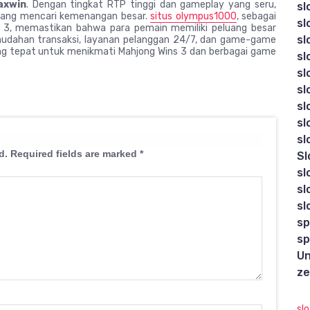
axwin
. Dengan tingkat RTP tinggi dan gameplay yang seru,
sl
 yang mencari kemenangan besar.
situs olympus1000
, sebagai
sl
s 3, memastikan bahwa para pemain memiliki peluang besar
sl
udahan transaksi, layanan pelanggan 24/7, dan game-game
g tepat untuk menikmati Mahjong Wins 3 dan berbagai game
sl
sl
sl
sl
sl
sl
d.
Required fields are marked
*
Sl
sl
sl
sl
s
s
Un
ze
slo