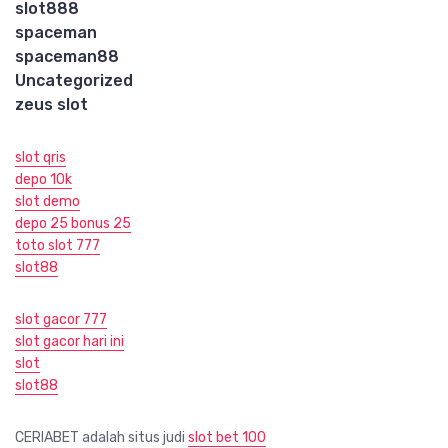
slot888
spaceman
spaceman88
Uncategorized
zeus slot
slot qris
depo 10k
slot demo
depo 25 bonus 25
toto slot 777
slot88
slot gacor 777
slot gacor hari ini
slot
slot88
CERIABET adalah situs judi
slot bet 100