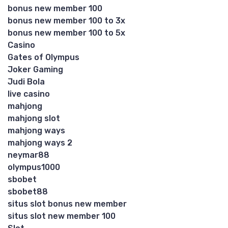
bonus new member 100
bonus new member 100 to 3x
bonus new member 100 to 5x
Casino
Gates of Olympus
Joker Gaming
Judi Bola
live casino
mahjong
mahjong slot
mahjong ways
mahjong ways 2
neymar88
olympus1000
sbobet
sbobet88
situs slot bonus new member
situs slot new member 100