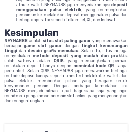
atau e-wallet, NEYMAR88 juga menyediakan opsi
deposit
menggunakan pulsa elektrik
, yang memungkinkan
pemain untuk melakukan deposit menggunakan pulsa dari
berbagai operator seperti Telkomsel, XL, dan Indosat.
Kesimpulan
NEYMAR88
adalah
situs slot paling gacor
yang menawarkan
berbagai
game slot gacor
dengan
tingkat kemenangan
tinggi
dan
desain grafis memukau
. Selain itu, situs ini juga
menyediakan
metode deposit yang mudah dan praktis
,
salah satunya adalah
QRIS
, yang memungkinkan pemain
melakukan deposit hanya dengan
memindai kode QR
tanpa
perlu ribet. Selain QRIS, NEYMAR88 juga menawarkan berbagai
metode deposit lainnya seperti transfer bank lokal, e-wallet, dan
pulsa elektrik, memberikan pilihan yang beragam untuk
kenyamanan pemain. Dengan berbagai kemudahan ini,
NEYMAR88 menjadi pilihan tepat bagi siapa saja yang ingin
menikmati pengalaman bermain slot online yang menyenangkan
dan menguntungkan.