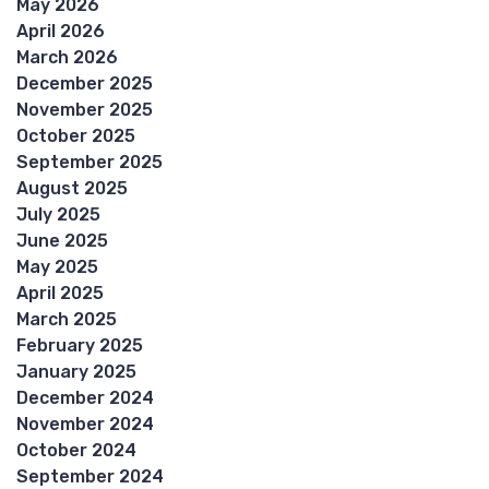
May 2026
April 2026
March 2026
December 2025
November 2025
October 2025
September 2025
August 2025
July 2025
June 2025
May 2025
April 2025
March 2025
February 2025
January 2025
December 2024
November 2024
October 2024
September 2024