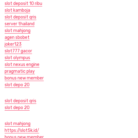
slot deposit 10 ribu
slot kamboja
slot deposit qris
server thailand
slot mahjong
agen sbobet
joker123
slot777 gacor
slot olympus
slot nexus engine
pragmatic play
bonus new member
slot depo 20
slot deposit qris
slot depo 20
slot mahjong
https://slot5k.id/
bonus new member