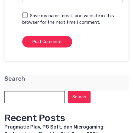
Save my name, email, and website in this
browser for the next time I comment.
Search
Search
Recent Posts
Pragmatic Play, PG Soft, dan Microgaming: