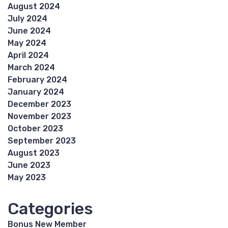
August 2024
July 2024
June 2024
May 2024
April 2024
March 2024
February 2024
January 2024
December 2023
November 2023
October 2023
September 2023
August 2023
June 2023
May 2023
Categories
Bonus New Member