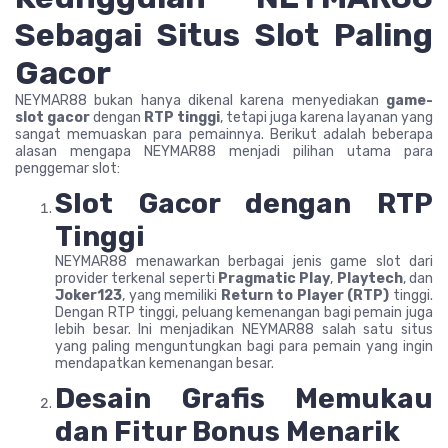
Sebagai Situs Slot Paling
Gacor
NEYMAR88 bukan hanya dikenal karena menyediakan
game-
slot gacor
dengan
RTP tinggi
, tetapi juga karena layanan yang
sangat memuaskan para pemainnya. Berikut adalah beberapa
alasan mengapa NEYMAR88 menjadi pilihan utama para
penggemar slot:
Slot Gacor dengan RTP
Tinggi
NEYMAR88 menawarkan berbagai jenis game slot dari
provider terkenal seperti
Pragmatic Play
,
Playtech
, dan
Joker123
, yang memiliki
Return to Player (RTP)
tinggi.
Dengan RTP tinggi, peluang kemenangan bagi pemain juga
lebih besar. Ini menjadikan NEYMAR88 salah satu situs
yang paling menguntungkan bagi para pemain yang ingin
mendapatkan kemenangan besar.
Desain Grafis Memukau
dan Fitur Bonus Menarik