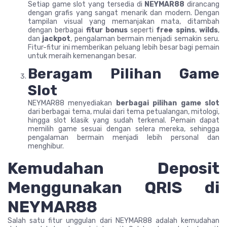
Setiap game slot yang tersedia di
NEYMAR88
dirancang
dengan grafis yang sangat menarik dan modern. Dengan
tampilan visual yang memanjakan mata, ditambah
dengan berbagai
fitur bonus
seperti
free spins
,
wilds
,
dan
jackpot
, pengalaman bermain menjadi semakin seru.
Fitur-fitur ini memberikan peluang lebih besar bagi pemain
untuk meraih kemenangan besar.
Beragam Pilihan Game
Slot
NEYMAR88 menyediakan
berbagai pilihan game slot
dari berbagai tema, mulai dari tema petualangan, mitologi,
hingga slot klasik yang sudah terkenal. Pemain dapat
memilih game sesuai dengan selera mereka, sehingga
pengalaman bermain menjadi lebih personal dan
menghibur.
Kemudahan Deposit
Menggunakan QRIS di
NEYMAR88
Salah satu fitur unggulan dari NEYMAR88 adalah kemudahan