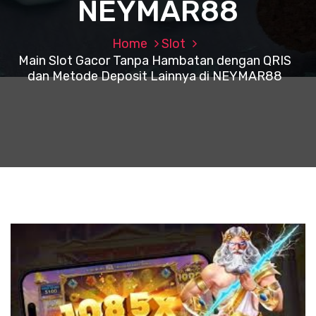
NEYMAR88
Home
Slot
Main Slot Gacor Tanpa Hambatan dengan QRIS
dan Metode Deposit Lainnya di NEYMAR88