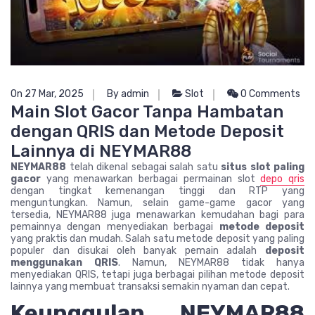
On 27 Mar, 2025
By admin
Slot
0 Comments
Main Slot Gacor Tanpa Hambatan
dengan QRIS dan Metode Deposit
Lainnya di NEYMAR88
NEYMAR88
telah dikenal sebagai salah satu
situs slot paling
gacor
yang menawarkan berbagai permainan slot
depo qris
dengan tingkat kemenangan tinggi dan RTP yang
menguntungkan. Namun, selain game-game gacor yang
tersedia, NEYMAR88 juga menawarkan kemudahan bagi para
pemainnya dengan menyediakan berbagai
metode deposit
yang praktis dan mudah. Salah satu metode deposit yang paling
populer dan disukai oleh banyak pemain adalah
deposit
menggunakan QRIS
. Namun, NEYMAR88 tidak hanya
menyediakan QRIS, tetapi juga berbagai pilihan metode deposit
lainnya yang membuat transaksi semakin nyaman dan cepat.
Keunggulan NEYMAR88