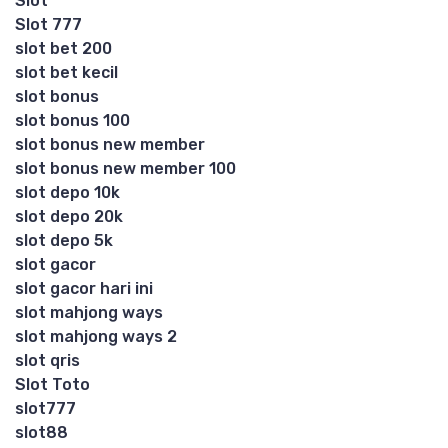
Slot
Slot 777
slot bet 200
slot bet kecil
slot bonus
slot bonus 100
slot bonus new member
slot bonus new member 100
slot depo 10k
slot depo 20k
slot depo 5k
slot gacor
slot gacor hari ini
slot mahjong ways
slot mahjong ways 2
slot qris
Slot Toto
slot777
slot88