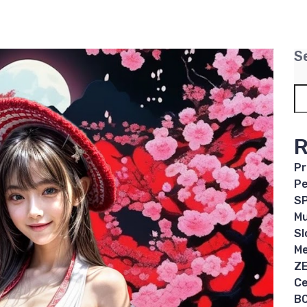
S
R
Pr
Pe
SP
Mu
Sl
Me
ZE
Ce
BO