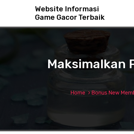
S
Website Informasi
k
Game Gacor Terbaik
i
p
t
o
c
o
n
Maksimalkan 
t
e
n
t
Home
Bonus New Mem