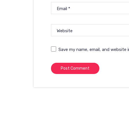
Email
*
Website
Save my name, email, and website i