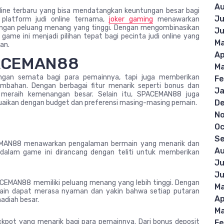
Au
line terbaru yang bisa mendatangkan keuntungan besar bagi
Ju
 platform judi online ternama,
joker gaming
menawarkan
ngan peluang menang yang tinggi. Dengan mengombinasikan
Ju
 game ini menjadi pilihan tepat bagi pecinta judi online yang
Ma
an.
Ap
PACEMAN88
Ma
gan semata bagi para pemainnya, tapi juga memberikan
Fe
bahan. Dengan berbagai fitur menarik seperti bonus dan
Ja
k meraih kemenangan besar. Selain itu, SPACEMAN88 juga
D
suaikan dengan budget dan preferensi masing-masing pemain.
N
Oc
S
EMAN88 menawarkan pengalaman bermain yang menarik dan
Au
dalam game ini dirancang dengan teliti untuk memberikan
Ju
Ju
ACEMAN88 memiliki peluang menang yang lebih tinggi. Dengan
Ma
main dapat merasa nyaman dan yakin bahwa setiap putaran
Ap
adiah besar.
Ma
pot yang menarik bagi para pemainnya. Dari bonus deposit
Fe