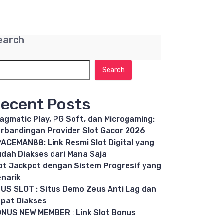
earch
Search
ecent Posts
agmatic Play, PG Soft, dan Microgaming:
rbandingan Provider Slot Gacor 2026
ACEMAN88: Link Resmi Slot Digital yang
dah Diakses dari Mana Saja
ot Jackpot dengan Sistem Progresif yang
narik
US SLOT : Situs Demo Zeus Anti Lag dan
pat Diakses
NUS NEW MEMBER : Link Slot Bonus