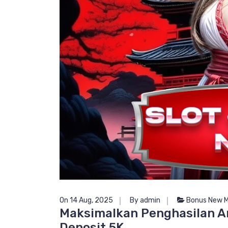
On 14 Aug, 2025
By admin
Bonus New 
Maksimalkan Penghasilan An
Deposit 5K