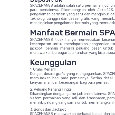
SPACEMAN88 adalah salah satu permainan judi on
para pemainnya. Dikembangkan oleh Joker123,
pengalaman bermain yang seru dan menghibur de
teknologi canggih dan desain grafis yang menarik,
menginginkan pengalaman bermain yang memuask
Manfaat Bermain S
SPACEMAN88 tidak hanya menyediakan kesenan
kesempatan untuk mendapatkan penghasilan tam
jackpot, pemain memiliki peluang besar untu
menawarkan berbagai opsi taruhan yang bisa dise
Keunggulan
1. Grafis Menarik
Dengan desain grafis yang mengagumkan, SPAC
memuaskan bagi para pemainnya. Setiap detail 
kenyamanan dan kesenangan bagi para pemain.
2. Peluang Menang Tinggi
Dibandingkan dengan game judi online lainnya, SP
sistem permainan yang adil dan transparan, pe
memiliki peluang yang sama untuk memenangkan h
3. Bonus dan Jackpot
SPACEMAN88 menawarkan berbagai bonus dan jack