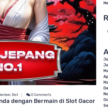
Me
R
A
Ju
Ju
Ma
Ap
Ma
D
N
Member
,
Slot
0 Comments
Oc
da dengan Bermain di Slot Gacor
S