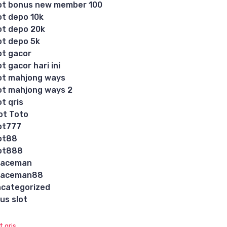
ot bonus new member 100
ot depo 10k
ot depo 20k
ot depo 5k
ot gacor
ot gacor hari ini
ot mahjong ways
ot mahjong ways 2
ot qris
ot Toto
ot777
ot88
ot888
paceman
paceman88
categorized
us slot
t qris