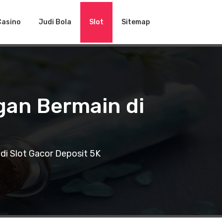
Casino
Judi Bola
Slot
Sitemap
an Bermain di
i Slot Gacor Deposit 5K