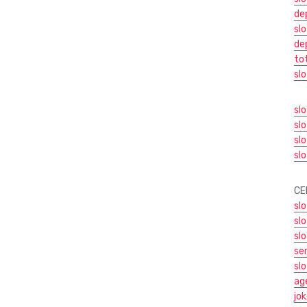
de
sl
de
to
sl
sl
slo
slo
sl
CE
slo
sl
slo
se
sl
ag
jo