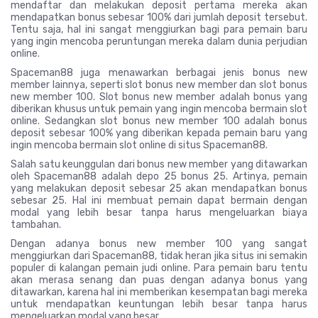
mendaftar dan melakukan deposit pertama mereka akan
mendapatkan bonus sebesar 100% dari jumlah deposit tersebut.
Tentu saja, hal ini sangat menggiurkan bagi para pemain baru
yang ingin mencoba peruntungan mereka dalam dunia perjudian
online.
Spaceman88 juga menawarkan berbagai jenis bonus new
member lainnya, seperti slot bonus new member dan slot bonus
new member 100. Slot bonus new member adalah bonus yang
diberikan khusus untuk pemain yang ingin mencoba bermain slot
online. Sedangkan slot bonus new member 100 adalah bonus
deposit sebesar 100% yang diberikan kepada pemain baru yang
ingin mencoba bermain slot online di situs Spaceman88.
Salah satu keunggulan dari bonus new member yang ditawarkan
oleh Spaceman88 adalah depo 25 bonus 25. Artinya, pemain
yang melakukan deposit sebesar 25 akan mendapatkan bonus
sebesar 25. Hal ini membuat pemain dapat bermain dengan
modal yang lebih besar tanpa harus mengeluarkan biaya
tambahan.
Dengan adanya bonus new member 100 yang sangat
menggiurkan dari Spaceman88, tidak heran jika situs ini semakin
populer di kalangan pemain judi online. Para pemain baru tentu
akan merasa senang dan puas dengan adanya bonus yang
ditawarkan, karena hal ini memberikan kesempatan bagi mereka
untuk mendapatkan keuntungan lebih besar tanpa harus
mengeluarkan modal yang besar.