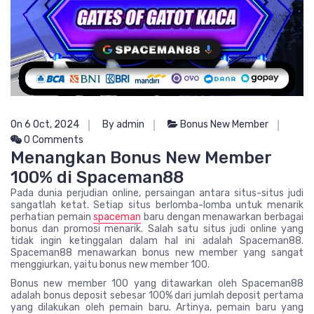
On 6 Oct, 2024
By admin
Bonus New Member
0 Comments
Menangkan Bonus New Member
100% di Spaceman88
Pada dunia perjudian online, persaingan antara situs-situs judi
sangatlah ketat. Setiap situs berlomba-lomba untuk menarik
perhatian pemain
spaceman
baru dengan menawarkan berbagai
bonus dan promosi menarik. Salah satu situs judi online yang
tidak ingin ketinggalan dalam hal ini adalah Spaceman88.
Spaceman88 menawarkan bonus new member yang sangat
menggiurkan, yaitu bonus new member 100.
Bonus new member 100 yang ditawarkan oleh Spaceman88
adalah bonus deposit sebesar 100% dari jumlah deposit pertama
yang dilakukan oleh pemain baru. Artinya, pemain baru yang