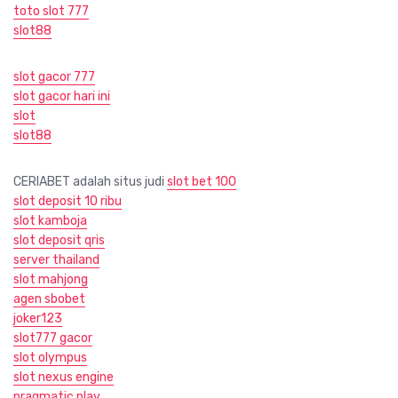
toto slot 777
slot88
slot gacor 777
slot gacor hari ini
slot
slot88
CERIABET adalah situs judi
slot bet 100
slot deposit 10 ribu
slot kamboja
slot deposit qris
server thailand
slot mahjong
agen sbobet
joker123
slot777 gacor
slot olympus
slot nexus engine
pragmatic play