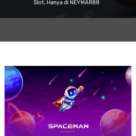
Slot, Hanya di NEYMAR88