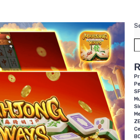
S
R
Pr
Pe
SP
Mu
Sl
Me
ZE
Ce
BO