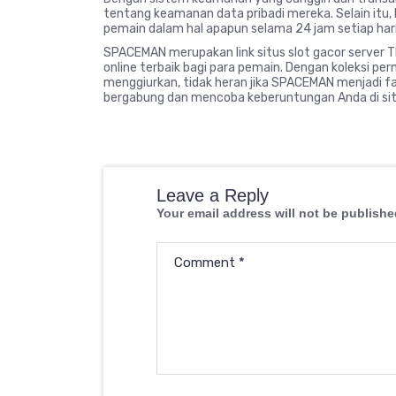
tentang keamanan data pribadi mereka. Selain itu,
pemain dalam hal apapun selama 24 jam setiap har
SPACEMAN merupakan link situs slot gacor server 
online terbaik bagi para pemain. Dengan koleksi pe
menggiurkan, tidak heran jika SPACEMAN menjadi fav
bergabung dan mencoba keberuntungan Anda di sit
Leave a Reply
Your email address will not be publishe
Comment
*