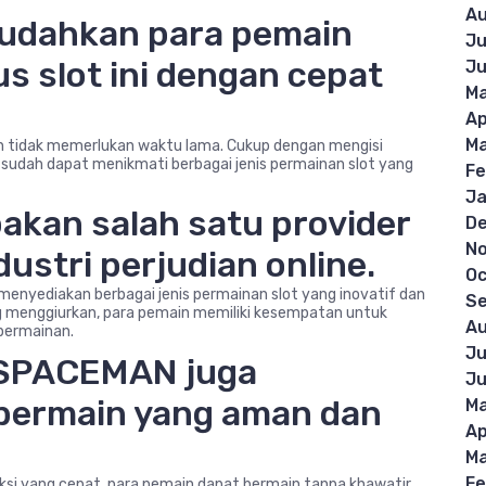
Au
dahkan para pemain
Ju
s slot ini dengan cepat
Ju
Ma
Ap
Ma
n tidak memerlukan waktu lama. Cukup dengan mengisi
 sudah dapat menikmati berbagai jenis permainan slot yang
Fe
Ja
akan salah satu provider
D
N
ustri perjudian online.
Oc
menyediakan berbagai jenis permainan slot yang inovatif dan
S
ng menggiurkan, para pemain memiliki kesempatan untuk
Au
permainan.
Ju
t SPACEMAN juga
Ju
bermain yang aman dan
Ma
Ap
Ma
Fe
si yang cepat, para pemain dapat bermain tanpa khawatir