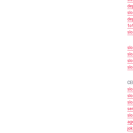
de
sl
de
to
sl
sl
slo
slo
sl
CE
slo
sl
slo
se
sl
ag
jo