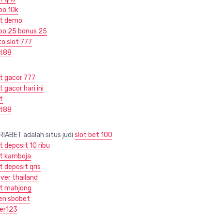
po 10k
ot demo
po 25 bonus 25
to slot 777
ot88
ot gacor 777
t gacor hari ini
t
ot88
RIABET adalah situs judi
slot bet 100
t deposit 10 ribu
ot kamboja
t deposit qris
rver thailand
ot mahjong
en sbobet
ker123