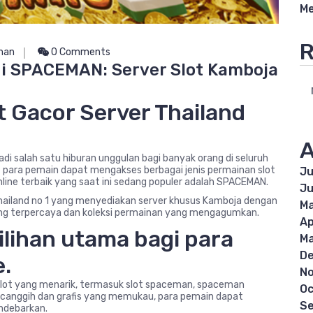
Me
R
man
0 Comments
i SPACEMAN: Server Slot Kamboja
 Gacor Server Thailand
A
jadi salah satu hiburan unggulan bagi banyak orang di seluruh
 para pemain dapat mengakses berbagai jenis permainan slot
Ju
online terbaik yang saat ini sedang populer adalah SPACEMAN.
Ju
Thailand no 1 yang menyediakan server khusus Kamboja dengan
Ma
yang terpercaya dan koleksi permainan yang mengagumkan.
Ap
lihan utama bagi para
Ma
D
e.
N
lot yang menarik, termasuk slot spaceman, spaceman
Oc
r canggih dan grafis yang memukau, para pemain dapat
S
ndebarkan.