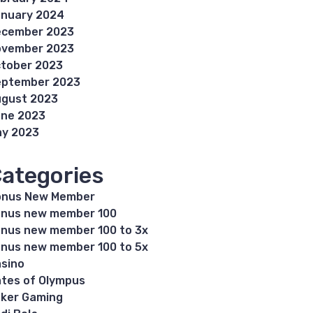
nuary 2024
ecember 2023
ovember 2023
tober 2023
eptember 2023
gust 2023
ne 2023
y 2023
ategories
onus New Member
nus new member 100
nus new member 100 to 3x
nus new member 100 to 5x
sino
tes of Olympus
ker Gaming