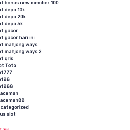
ot bonus new member 100
ot depo 10k
ot depo 20k
ot depo 5k
ot gacor
ot gacor hari ini
ot mahjong ways
ot mahjong ways 2
ot qris
ot Toto
ot777
ot88
ot888
paceman
paceman88
categorized
us slot
t qris