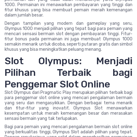
1000. Permainan ini menawarkan pembayaran yang tinggi dan
fitur khusus yang bisa membuat pemain meraih kemenangan
dalam jumlah besar.
Dengan tampilan yang modern dan gameplay yang seru,
Olympus 1000 menjadi pilihan yang tepat bagi para pemain yang
mencari sensasi bermain slot dengan pembayaran tinggi. Fitur-
fitur bonus pada permainan ini juga membuat Olympus 1000
semakin menarik untuk dicoba, seperti putaran gratis dan simbol
khusus yang bisa meningkatkan peluang menang.
Slot Olympus: Menjadi
Pilihan Terbaik bagi
Penggemar Slot Online
Slot Olympus dari Pragmatic Play merupakan pilihan terbaik bagi
para penggemar slot online yang mencari pengalaman bermain
yang seru dan mengasyikkan. Dengan berbagai tema menarik
dan fitur-fitur yang inovatif, Olympus Slot menawarkan
kesempatan untuk meraih kemenangan besar dan merasakan
sensasi bermain yang tak terlupakan.
Bagi para pemain yang mencari pengalaman bermain slot online
yang berkualitas tinggi, Olympus Slot adalah pilihan yang tepat.