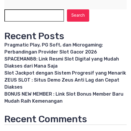
Search
Recent Posts
Pragmatic Play, PG Soft, dan Microgaming:
Perbandingan Provider Slot Gacor 2026
SPACEMAN88: Link Resmi Slot Digital yang Mudah
Diakses dari Mana Saja
Slot Jackpot dengan Sistem Progresif yang Menarik
ZEUS SLOT : Situs Demo Zeus Anti Lag dan Cepat
Diakses
BONUS NEW MEMBER : Link Slot Bonus Member Baru
Mudah Raih Kemenangan
Recent Comments