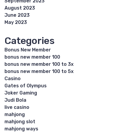
September 2023
August 2023
June 2023
May 2023
Categories
Bonus New Member
bonus new member 100
bonus new member 100 to 3x
bonus new member 100 to 5x
Casino
Gates of Olympus
Joker Gaming
Judi Bola
live casino
mahjong
mahjong slot
mahjong ways