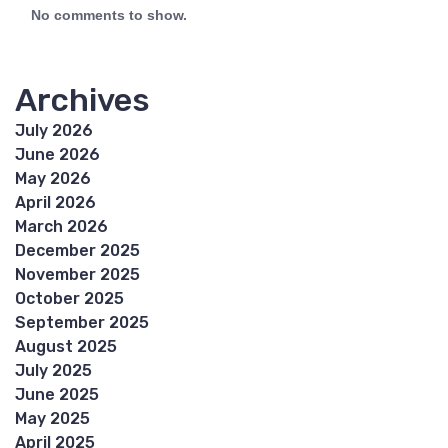
No comments to show.
Archives
July 2026
June 2026
May 2026
April 2026
March 2026
December 2025
November 2025
October 2025
September 2025
August 2025
July 2025
June 2025
May 2025
April 2025