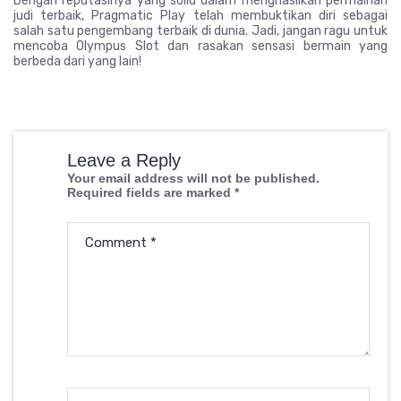
Dengan reputasinya yang solid dalam menghasilkan permainan
judi terbaik, Pragmatic Play telah membuktikan diri sebagai
salah satu pengembang terbaik di dunia. Jadi, jangan ragu untuk
mencoba Olympus Slot dan rasakan sensasi bermain yang
berbeda dari yang lain!
Leave a Reply
Your email address will not be published.
Required fields are marked
*
Comment
*