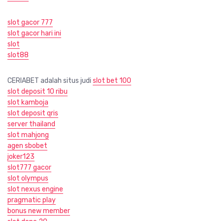
slot gacor 777
slot gacor hari ini
slot
slot88
CERIABET adalah situs judi
slot bet 100
slot deposit 10 ribu
slot kamboja
slot deposit qris
server thailand
slot mahjong
agen sbobet
joker123
slot777 gacor
slot olympus
slot nexus engine
pragmatic play
bonus new member