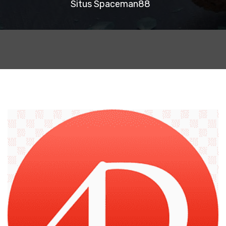
Situs Spaceman88