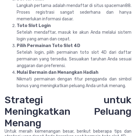
Langkah pertama adalah mendaftar di situs spaceman88.
Proses registrasi sangat sederhana dan hanya
memerlukan informasi dasar.
Toto Slot Login
Setelah mendaftar, masuk ke akun Anda melalui sistem
login yang aman dan cepat.
Pilih Permainan Toto Slot 4D
Setelah login, pilih permainan toto slot 4D dari daftar
permainan yang tersedia. Sesuaikan taruhan Anda sesuai
anggaran dan preferensi.
Mulai Bermain dan Menangkan Hadiah
Nikmati permainan dengan fitur pengganda dan simbol
bonus yang meningkatkan peluang Anda untuk menang.
Strategi untuk
Meningkatkan Peluang
Menang
Untuk meraih kemenangan besar, berikut beberapa tips dan