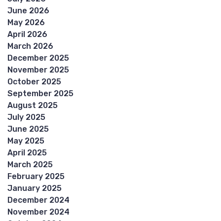
June 2026
May 2026
April 2026
March 2026
December 2025
November 2025
October 2025
September 2025
August 2025
July 2025
June 2025
May 2025
April 2025
March 2025
February 2025
January 2025
December 2024
November 2024