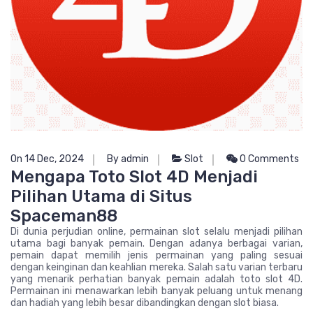
On 14 Dec, 2024
By admin
Slot
0 Comments
Mengapa Toto Slot 4D Menjadi
Pilihan Utama di Situs
Spaceman88
Di dunia perjudian online, permainan slot selalu menjadi pilihan
utama bagi banyak pemain. Dengan adanya berbagai varian,
pemain dapat memilih jenis permainan yang paling sesuai
dengan keinginan dan keahlian mereka. Salah satu varian terbaru
yang menarik perhatian banyak pemain adalah toto slot 4D.
Permainan ini menawarkan lebih banyak peluang untuk menang
dan hadiah yang lebih besar dibandingkan dengan slot biasa.