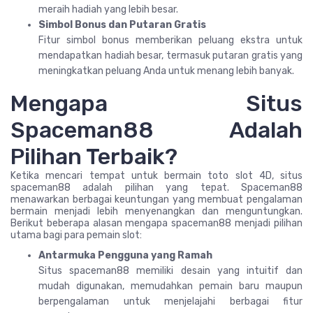
meraih hadiah yang lebih besar.
Simbol Bonus dan Putaran Gratis
Fitur simbol bonus memberikan peluang ekstra untuk
mendapatkan hadiah besar, termasuk putaran gratis yang
meningkatkan peluang Anda untuk menang lebih banyak.
Mengapa Situs
Spaceman88 Adalah
Pilihan Terbaik?
Ketika mencari tempat untuk bermain toto slot 4D, situs
spaceman88 adalah pilihan yang tepat. Spaceman88
menawarkan berbagai keuntungan yang membuat pengalaman
bermain menjadi lebih menyenangkan dan menguntungkan.
Berikut beberapa alasan mengapa spaceman88 menjadi pilihan
utama bagi para pemain slot:
Antarmuka Pengguna yang Ramah
Situs spaceman88 memiliki desain yang intuitif dan
mudah digunakan, memudahkan pemain baru maupun
berpengalaman untuk menjelajahi berbagai fitur