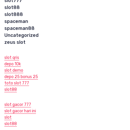
slot777
slot88
slot888
spaceman
spaceman88
Uncategorized
zeus slot
slot qris
depo 10k
slot demo
depo 25 bonus 25
toto slot 777
slot88
slot gacor 777
slot gacor hari ini
slot
slot88