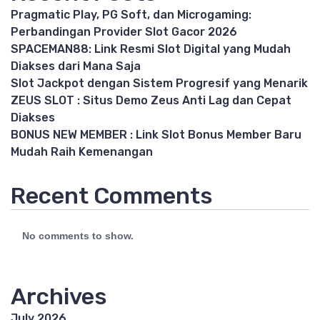
Pragmatic Play, PG Soft, dan Microgaming:
Perbandingan Provider Slot Gacor 2026
SPACEMAN88: Link Resmi Slot Digital yang Mudah
Diakses dari Mana Saja
Slot Jackpot dengan Sistem Progresif yang Menarik
ZEUS SLOT : Situs Demo Zeus Anti Lag dan Cepat
Diakses
BONUS NEW MEMBER : Link Slot Bonus Member Baru
Mudah Raih Kemenangan
Recent Comments
No comments to show.
Archives
July 2026