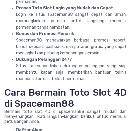
permainan.
Proses Toto Slot Login yang Mudah dan Cepat
Login ke situs spaceman88 sangat cepat dan aman,
memungkinkan pemain untuk langsung memulai
permainan tanpa hambatan.
Bonus dan Promosi Menarik
Spaceman88 menawarkan berbagai promosi seperti
bonus deposit, cashback, dan putaran gratis, yang dapat
meningkatkan peluang kemenangan pemain.
Dukungan Pelanggan 24/7
Situs ini menyediakan dukungan pelanggan yang siap
membantu kapan saja, memberikan bantuan teknis
maupun informasi terkait permainan.
Cara Bermain Toto Slot 4D
di Spaceman88
Bermain toto slot 4D di spaceman88 sangat mudah dan
menyenangkan. Ikuti langkah-langkah berikut untuk memulai
petualangan Anda:
Daftar Akun