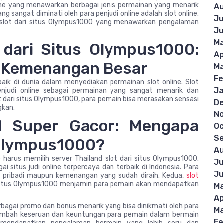
line yang menawarkan berbagai jenis permainan yang menarik
Au
 sangat diminati oleh para penjudi online adalah slot online.
Ju
nd slot dari situs Olympus1000 yang menawarkan pengalaman
Ju
Ma
t dari Situs Olympus1000:
Ap
 Kemenangan Besar
Ma
Fe
aik di dunia dalam menyediakan permainan slot online. Slot
Ja
penjudi online sebagai permainan yang sangat menarik dan
t dari situs Olympus1000, para pemain bisa merasakan sensasi
D
gkan.
N
nd Super Gacor: Mengapa
Oc
S
 Olympus1000?
Au
harus memilih server Thailand slot dari situs Olympus1000.
Ju
 situs judi online terpercaya dan terbaik di Indonesia. Para
Ju
 pribadi maupun kemenangan yang sudah diraih. Kedua,
slot
 situs Olympus1000 menjamin para pemain akan mendapatkan
Ma
Ap
rbagai promo dan bonus menarik yang bisa dinikmati oleh para
Ma
mbah keseruan dan keuntungan para pemain dalam bermain
Fe
a mendapatkan pengalaman bermain yang lebih seru dan