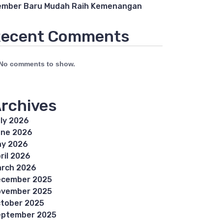
mber Baru Mudah Raih Kemenangan
ecent Comments
No comments to show.
rchives
ly 2026
ne 2026
y 2026
ril 2026
rch 2026
ecember 2025
ovember 2025
tober 2025
eptember 2025