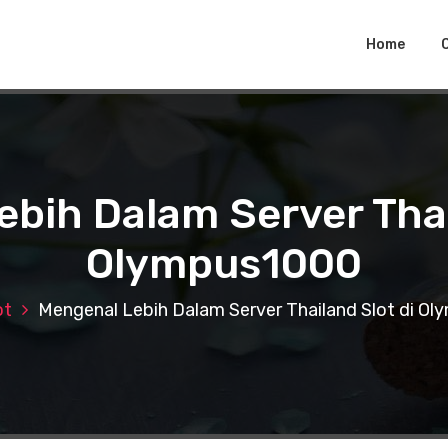
Home
bih Dalam Server Thai
Olympus1000
ot
Mengenal Lebih Dalam Server Thailand Slot di O