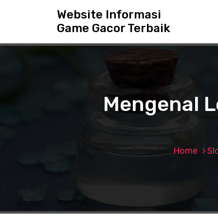
S
Website Informasi
k
Game Gacor Terbaik
i
p
t
o
c
o
n
Mengenal Le
t
e
n
t
Home
Sl