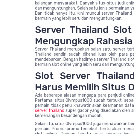
kalangan masyarakat. Banyak situs-situs judi on
dan menguntungkan. Salah satu jenis permainan yang
Dan tidak hanya itu, kini muncul server Thaila
bermain yang lebih seru dan menguntungkan.
Server Thailand Slo
Mengungkap Rahasia
Server Thailand merupakan salah satu server terb
Thailand sendiri sudah dikenal luas oleh para 
mendebarkan. Dengan hadirnya server Thailand slo
bermain slot online yang lebih seru dan menguntun
Slot Server Thaila
Harus Memilih Situs
Ada beberapa alasan mengapa para penjudi online 
Pertama, situs Olympus1000 sudah terbukti sebagai
pemain tidak perlu khawatir akan keamanan data
server thailand
super gacor yang disediakan oleh
kemenangan besar dengan mudah.
Selain itu, situs Olympus1000 juga menawarkan be
pemain. Promo-promo tersebut tentu akan mena
slot online. Dengan begitu, para pemain bis