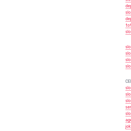
de
sl
de
to
sl
sl
slo
slo
sl
CE
slo
sl
slo
se
sl
ag
jo