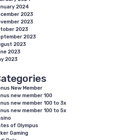
nuary 2024
ecember 2023
ovember 2023
tober 2023
eptember 2023
gust 2023
ne 2023
y 2023
ategories
onus New Member
nus new member 100
nus new member 100 to 3x
nus new member 100 to 5x
sino
tes of Olympus
ker Gaming