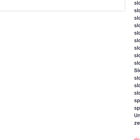
sl
sl
sl
sl
sl
sl
sl
sl
sl
Sl
sl
sl
sl
s
s
Un
ze
slo