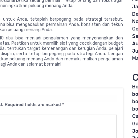
osional ketika sedang bermain. Tetap tenang dan fokus agar
meningkatkan peluang menang Anda.
Ja
D
 untuk Anda, tetaplah berpegang pada strategi tersebut.
N
ena bisa mengacaukan permainan Anda. Konsisten dan tekun
Oc
kan peluang menang Anda.
S
s 10 ribu bisa menjadi pengalaman yang menyenangkan dan
 atas. Pastikan untuk memilih slot yang cocok dengan budget
Au
a, tentukan target kemenangan dan kerugian Anda, pelajari
Ju
disiplin, serta tetap berpegang pada strategi Anda. Dengan
Ma
katkan peluang menang Anda dan memaksimalkan pengalaman
bagi Anda dan selamat bermain!
C
B
bo
bo
d.
Required fields are marked
*
bo
Ca
Ga
Jo