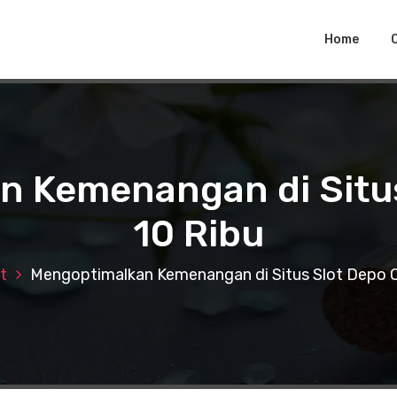
Home
 Kemenangan di Situs
10 Ribu
t
Mengoptimalkan Kemenangan di Situs Slot Depo Qr