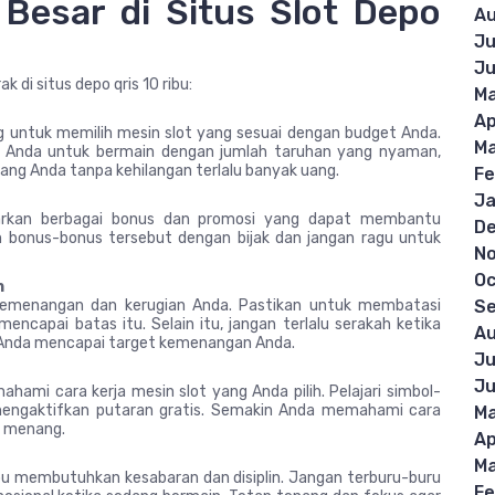
esar di Situs Slot Depo
Au
Ju
Ju
 di situs depo qris 10 ribu:
Ma
Ap
g untuk memilih mesin slot yang sesuai dengan budget Anda.
Ma
n Anda untuk bermain dengan jumlah taruhan yang nyaman,
g Anda tanpa kehilangan terlalu banyak uang.
Fe
Ja
awarkan berbagai bonus dan promosi yang dapat membantu
D
bonus-bonus tersebut dengan bijak dan jangan ragu untuk
N
Oc
n
kemenangan dan kerugian Anda. Pastikan untuk membatasi
S
encapai batas itu. Selain itu, jangan terlalu serakah ketika
Au
 Anda mencapai target kemenangan Anda.
Ju
Ju
ami cara kerja mesin slot yang Anda pilih. Pelajari simbol-
a mengaktifkan putaran gratis. Semakin Anda memahami cara
Ma
k menang.
Ap
Ma
ribu membutuhkan kesabaran dan disiplin. Jangan terburu-buru
Fe